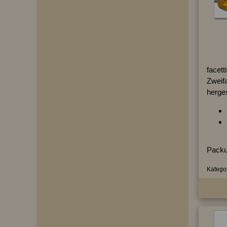
facett
Zweifa
herges
Packu
Kategor