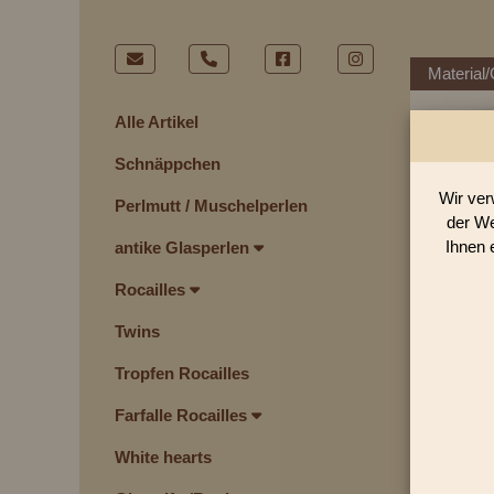
Material/
Alle Artikel
Schnäppchen
Wir ver
Perlmutt / Muschelperlen
der We
Ihnen 
antike Glasperlen
Rocailles
Twins
Tropfen Rocailles
Farfalle Rocailles
White hearts