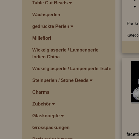
Table Cut Beads
Wachsperlen
Packu
gedrückte Perlen
Kategor
Millefiori
Wickelglasperle / Lampenperle
Indien China
Wickelglasperle / Lampenperle Tschechien
Steinperlen / Stone Beads
Charms
Zubehör
Glasknoepfe
Grosspackungen
facett