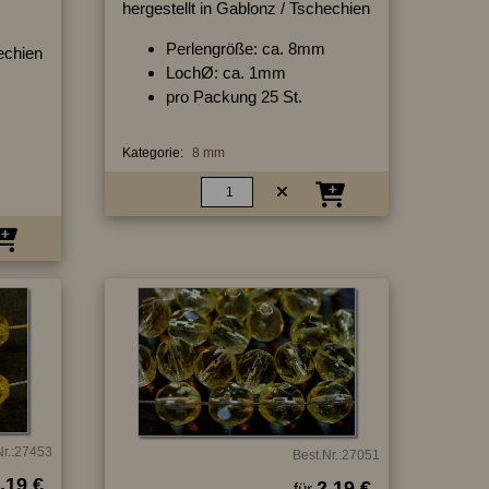
hergestellt in Gablonz / Tschechien
Perlengröße: ca. 8mm
hechien
LochØ: ca. 1mm
pro Packung 25 St.
Kategorie:
8 mm
Nr.:27453
Best.Nr.:27051
.19 €
2.19 €
für