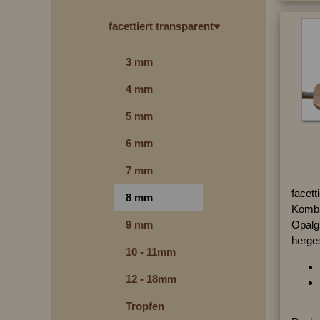
facettiert transparent
3 mm
4 mm
5 mm
6 mm
7 mm
facett
8 mm
Kombin
Opalg
9 mm
herges
10 - 11mm
12 - 18mm
Tropfen