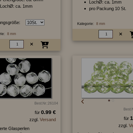
LochØ: ca. 1mm
LochØ: ca. 1mm
pro Packung 10 St.
ngsgröße:
Kategorie:
8 mm
ie:
8 mm
Best.Nr.:26104
Best.
0.99 €
für
1
für
zzgl.
Versand
zzgl.
V
ierte Glasperlen