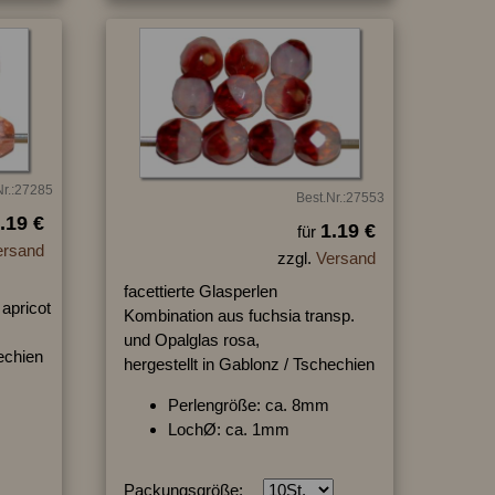
Nr.:27285
Best.Nr.:27553
.19 €
1.19 €
für
ersand
zzgl.
Versand
facettierte Glasperlen
apricot
Kombination aus fuchsia transp.
und Opalglas rosa,
hechien
hergestellt in Gablonz / Tschechien
Perlengröße: ca. 8mm
LochØ: ca. 1mm
Packungsgröße: