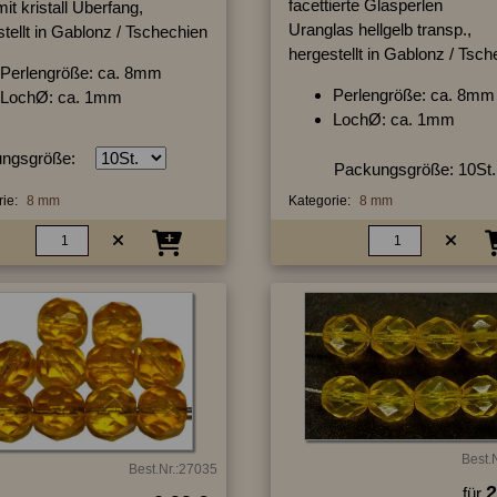
facettierte Glasperlen
it kristall Überfang,
Uranglas hellgelb transp.,
tellt in Gablonz / Tschechien
hergestellt in Gablonz / Tsc
Perlengröße: ca. 8mm
Perlengröße: ca. 8mm
LochØ: ca. 1mm
LochØ: ca. 1mm
ngsgröße:
Packungsgröße: 10St.
ie:
8 mm
Kategorie:
8 mm
Best.
Best.Nr.:27035
2
für