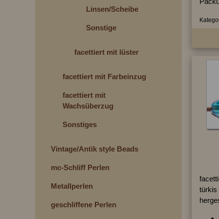
Packu
Linsen/Scheiben
Kategor
Sonstige
facettiert mit lüster
facettiert mit Farbeinzug
facettiert mit
Wachsüberzug
Sonstiges
Vintage/Antik style Beads
mc-Schliff Perlen
facett
Metallperlen
türkis
herges
geschliffene Perlen