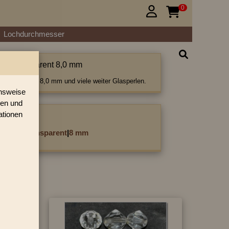
0


Lochdurchmesser
tiert transparent 8,0 mm
rt transparent 8,0 mm und viele weiter Glasperlen.
onsweise
ren und
ationen
ategorie:
cettiert transparent
|
8 mm
»