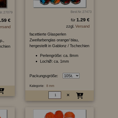
Best.Nr.:27473
Nr.:27079
1.29 €
.59 €
für
zzgl.
Versand
ersand
facettierte Glasperlen
Zweifarbenglas orange/ blau,
p.,
hergestellt in Gablonz / Tschechien
hechien
Perlengröße: ca. 8mm
LochØ: ca. 1mm
Packungsgröße:
Kategorie:
8 mm