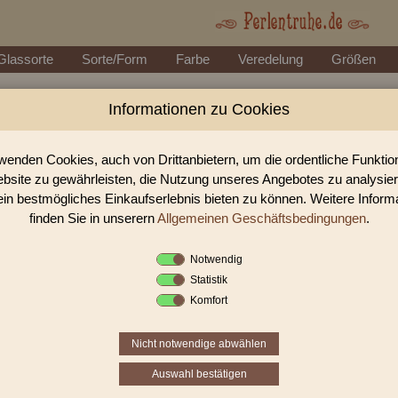
Glassorte
Sorte/Form
Farbe
Veredelung
Größen
Informationen zu Cookies
Perlen Shop für facettierte Glasperlen facet
In unserem Perlen Shop finden sie zahlreich facettierte Glasperlen facettie
wenden Cookies, auch von Drittanbietern, um die ordentliche Funkti
bsite zu gewährleisten, die Nutzung unseres Angebotes zu analysie
ein bestmögliches Einkaufserlebnis bieten zu können. Weitere Inform
Sie befinden sich in folgender K
finden Sie in unserern
Allgemeinen Geschäftsbedingungen
.
facettierte Glasperlen
|
facettiert transparent
|
fa
Notwendig
Statistik
1
2
3
›
Komfort
Nicht notwendige abwählen
Auswahl bestätigen