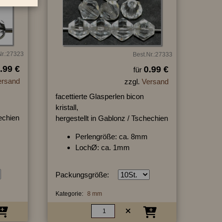
Nr.:27323
Best.Nr.:27333
.99 €
0.99 €
für
ersand
zzgl.
Versand
facettierte Glasperlen bicon
kristall,
hechien
hergestellt in Gablonz / Tschechien
Perlengröße: ca. 8mm
LochØ: ca. 1mm
Packungsgröße:
Kategorie:
8 mm