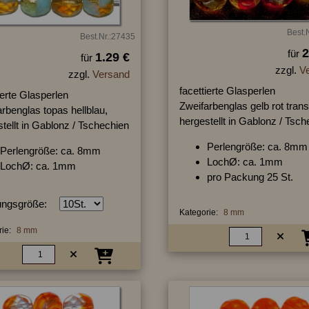
Best.
Best.Nr.:27435
2
für
1.29 €
für
zzgl.
V
zzgl.
Versand
facettierte Glasperlen
ierte Glasperlen
Zweifarbenglas gelb rot trans
rbenglas topas hellblau,
hergestellt in Gablonz / Tsc
tellt in Gablonz / Tschechien
Perlengröße: ca. 8mm
Perlengröße: ca. 8mm
LochØ: ca. 1mm
LochØ: ca. 1mm
pro Packung 25 St.
ngsgröße:
Kategorie:
8 mm
ie:
8 mm