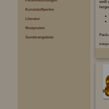
Perlenmischungen
weiß m
herges
Kunststoffperlen
Literatur
Restposten
Packu
Sonderangebote
Kategor