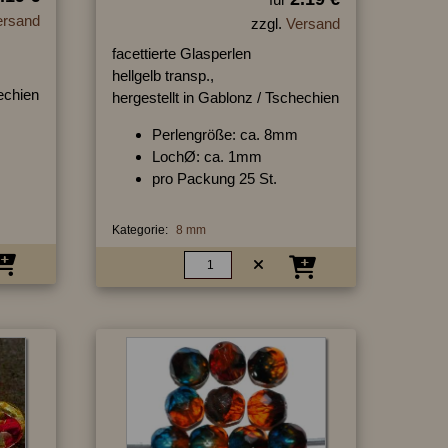
ersand
zzgl.
Versand
facettierte Glasperlen
hellgelb transp.,
hechien
hergestellt in Gablonz / Tschechien
Perlengröße: ca. 8mm
LochØ: ca. 1mm
pro Packung 25 St.
Kategorie:
8 mm