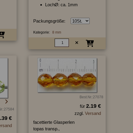
LochØ: ca. 1mm
Packungsgröße:
Kategorie:
8 mm
Best.Nr.:27078
2.19 €
für
Nr.:27584
zzgl.
Versand
.39 €
facettierte Glasperlen
ersand
topas transp.,