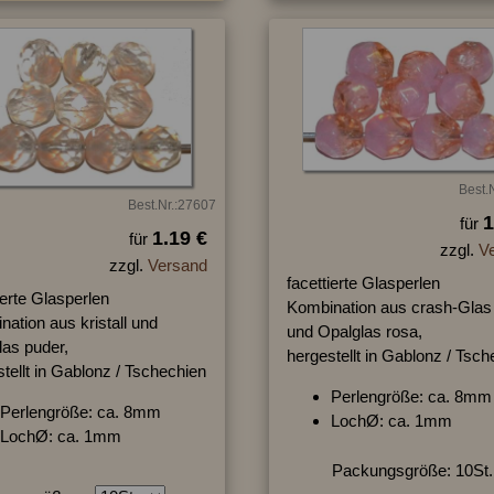
Best.
Best.Nr.:27607
1
für
1.19 €
für
zzgl.
V
zzgl.
Versand
facettierte Glasperlen
ierte Glasperlen
Kombination aus crash-Glas 
ation aus kristall und
und Opalglas rosa,
las puder,
hergestellt in Gablonz / Tsc
tellt in Gablonz / Tschechien
Perlengröße: ca. 8mm
Perlengröße: ca. 8mm
LochØ: ca. 1mm
LochØ: ca. 1mm
Packungsgröße: 10St.