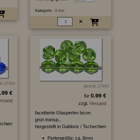
Kategorie:
8 mm
Nr.:27554
Best.Nr.:27593
.99 €
0.99 €
für
ersand
zzgl.
Versand
facettierte Glasperlen bicon
grün transp.,
hechien
hergestellt in Gablonz / Tschechien
Perlengröße: ca. 8mm