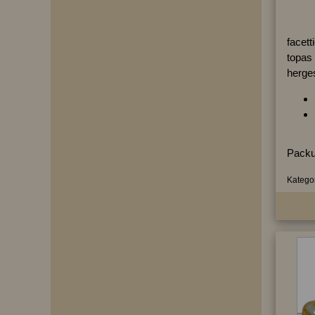
facett
topas 
herges
Packu
Kategor