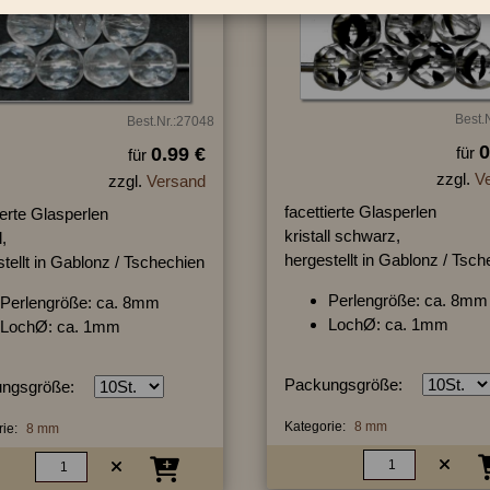
Best.
Best.Nr.:27048
0
0.99 €
für
für
zzgl.
V
zzgl.
Versand
facettierte Glasperlen
ierte Glasperlen
kristall schwarz,
l,
hergestellt in Gablonz / Tsc
tellt in Gablonz / Tschechien
Perlengröße: ca. 8mm
Perlengröße: ca. 8mm
LochØ: ca. 1mm
LochØ: ca. 1mm
Packungsgröße:
ngsgröße:
Kategorie:
8 mm
ie:
8 mm