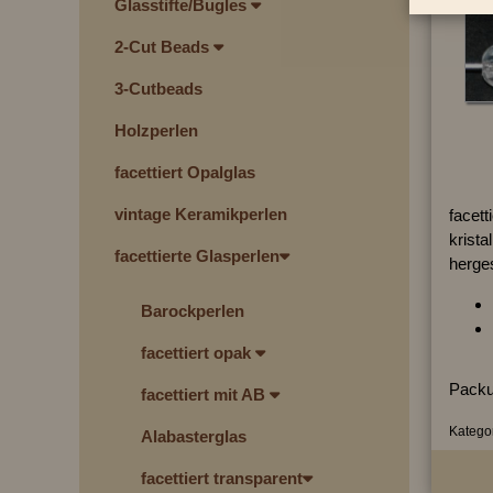
Glasstifte/Bugles
2-Cut Beads
3-Cutbeads
Holzperlen
facettiert Opalglas
vintage Keramikperlen
facett
kristal
facettierte Glasperlen
herges
Barockperlen
facettiert opak
Packu
facettiert mit AB
Kategor
Alabasterglas
facettiert transparent