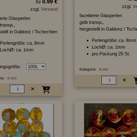
0.99 €
für
zzgl.
V
zzgl.
Versand
facettierte Glasperlen
ierte Glasperlen
gelb transp.,
transp.,
hergestellt in Gablonz / Tsc
tellt in Gablonz / Tschechien
Perlengröße: ca. 8mm
Perlengröße: ca. 8mm
LochØ: ca. 1mm
LochØ: ca. 1mm
pro Packung 25 St.
ngsgröße:
Kategorie:
8 mm
ie:
8 mm