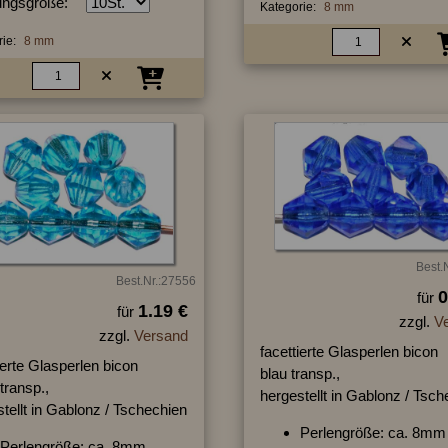
ngsgröße:
Kategorie:
8 mm
ie:
8 mm
Best.
Best.Nr.:27556
0
für
1.19 €
für
zzgl.
V
zzgl.
Versand
facettierte Glasperlen bicon
ierte Glasperlen bicon
blau transp.,
 transp.,
hergestellt in Gablonz / Tsc
tellt in Gablonz / Tschechien
Perlengröße: ca. 8mm
Perlengröße: ca. 8mm