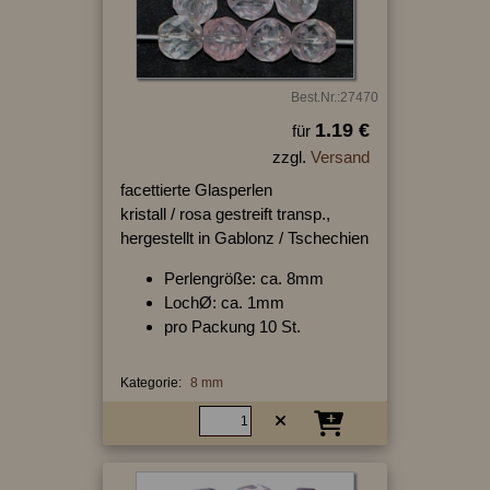
Best.Nr.:27470
1.19 €
für
zzgl.
Versand
facettierte Glasperlen
kristall / rosa gestreift transp.,
hergestellt in Gablonz / Tschechien
Perlengröße: ca. 8mm
LochØ: ca. 1mm
pro Packung 10 St.
Kategorie:
8 mm