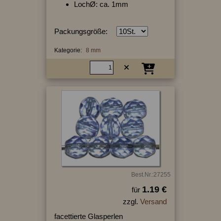
LochØ: ca. 1mm
Packungsgröße:
Kategorie:
8 mm
Best.Nr.:27255
1.19 €
für
zzgl.
Versand
facettierte Glasperlen