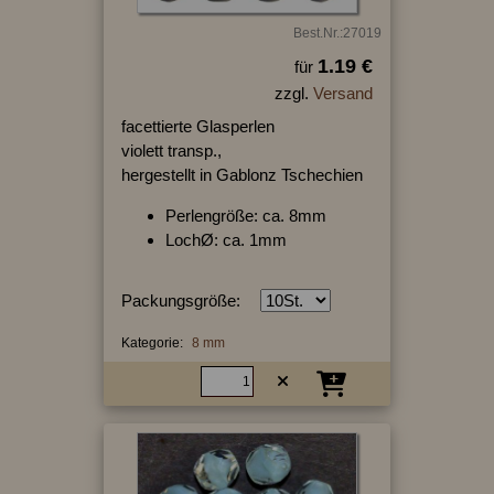
Best.Nr.:27019
1.19 €
für
zzgl.
Versand
facettierte Glasperlen
violett transp.,
hergestellt in Gablonz Tschechien
Perlengröße: ca. 8mm
LochØ: ca. 1mm
Packungsgröße:
Kategorie:
8 mm