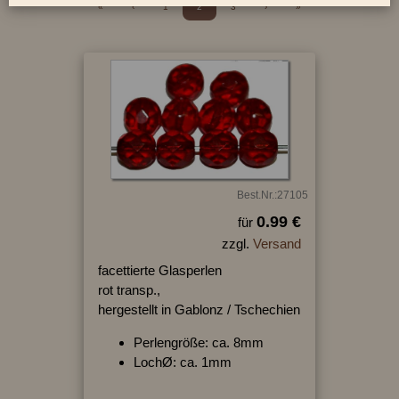
«
‹
1
2
3
›
»
Best.Nr.:27105
0.99 €
für
zzgl.
Versand
facettierte Glasperlen
rot transp.,
hergestellt in Gablonz / Tschechien
Perlengröße: ca. 8mm
LochØ: ca. 1mm