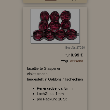
Best.Nr.:27020
0.99 €
für
zzgl.
Versand
facettierte Glasperlen
violett transp.,
hergestellt in Gablonz / Tschechien
Perlengröße: ca. 8mm
LochØ: ca. 1mm
pro Packung 10 St.