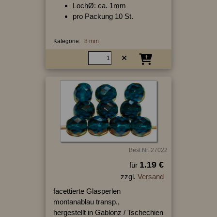
LochØ: ca. 1mm
pro Packung 10 St.
Kategorie:
8 mm
Best.Nr.:27022
1.19 €
für
zzgl.
Versand
facettierte Glasperlen
montanablau transp.,
hergestellt in Gablonz / Tschechien