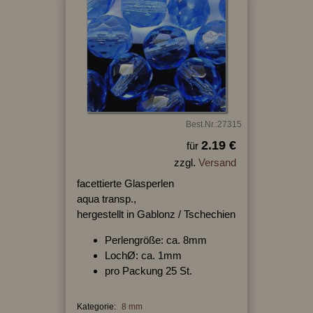
Best.Nr.:27315
2.19 €
für
zzgl.
Versand
facettierte Glasperlen
aqua transp.,
hergestellt in Gablonz / Tschechien
Perlengröße: ca. 8mm
LochØ: ca. 1mm
pro Packung 25 St.
Kategorie:
8 mm