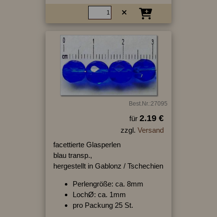
Best.Nr.:27095
2.19 €
für
zzgl.
Versand
facettierte Glasperlen
blau transp.,
hergestellt in Gablonz / Tschechien
Perlengröße: ca. 8mm
LochØ: ca. 1mm
pro Packung 25 St.