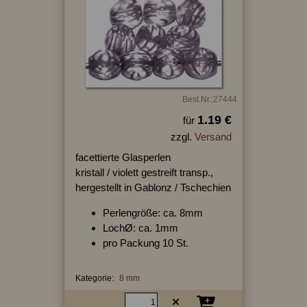
Best.Nr.:27444
1.19 €
für
zzgl.
Versand
facettierte Glasperlen
kristall / violett gestreift transp.,
hergestellt in Gablonz / Tschechien
Perlengröße: ca. 8mm
LochØ: ca. 1mm
pro Packung 10 St.
Kategorie:
8 mm