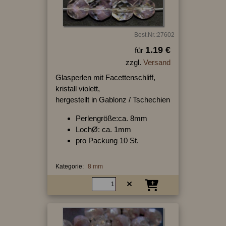
Best.Nr.:27602
1.19 €
für
zzgl.
Versand
Glasperlen mit Facettenschliff,
kristall violett,
hergestellt in Gablonz / Tschechien
Perlengröße:ca. 8mm
LochØ: ca. 1mm
pro Packung 10 St.
Kategorie:
8 mm