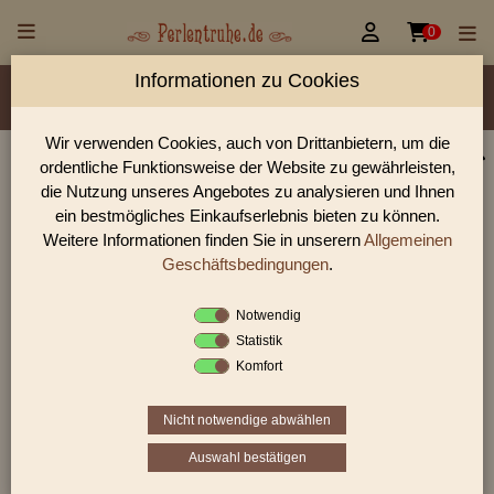


0
Informationen zu Cookies
Material/Glassorte
Sorte/Form
Farbe
Veredelung
Größen
Lochdurchmesser
Wir verwenden Cookies, auch von Drittanbietern, um die
ordentliche Funktionsweise der Website zu gewährleisten,
Perlen Shop für facettierte Glasperlen facettiert
die Nutzung unseres Angebotes zu analysieren und Ihnen
transparent 8,0 mm
ein bestmögliches Einkaufserlebnis bieten zu können.
Weitere Informationen finden Sie in unserern
Allgemeinen
In unserem Perlen Shop finden sie zahlreich facettierte
Glasperlen facettiert transparent 8,0 mm und viele weiter
Geschäftsbedingungen
.
Glasperlen.
Notwendig
Statistik
Komfort
Sie befinden sich in folgender Kategorie:
facettierte Glasperlen
|
facettiert transparent
|
facettiert
transparent
|
8 mm
Nicht notwendige abwählen
Auswahl bestätigen