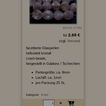
Best.Nr.:27060
2.69 €
für
zzgl.
Versand
facettierte Glasperlen
hellviolett kristall
crash-beads,
hergestellt in Gablonz / Tschechien
Perlengröße: ca. 8mm
LochØ: ca. 1mm
pro Packung 25 St.
Kategorie:
8 mm