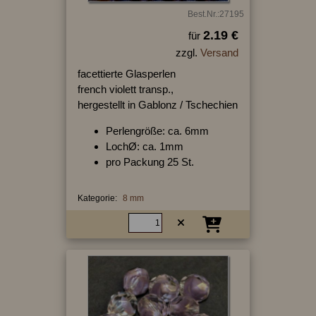
Best.Nr.:27195
2.19 €
für
zzgl.
Versand
facettierte Glasperlen
french violett transp.,
hergestellt in Gablonz / Tschechien
Perlengröße: ca. 6mm
LochØ: ca. 1mm
pro Packung 25 St.
Kategorie:
8 mm