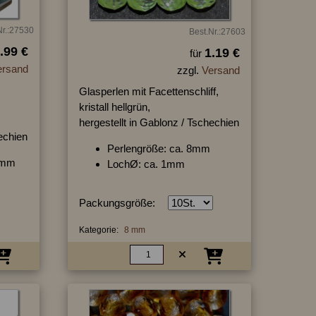
Nr.:27530
Best.Nr.:27603
.99 €
1.19 €
für
ersand
zzgl.
Versand
Glasperlen mit Facettenschliff,
kristall hellgrün,
hergestellt in Gablonz / Tschechien
hechien
Perlengröße: ca. 8mm
/8mm
LochØ: ca. 1mm
Packungsgröße:
Kategorie:
8 mm