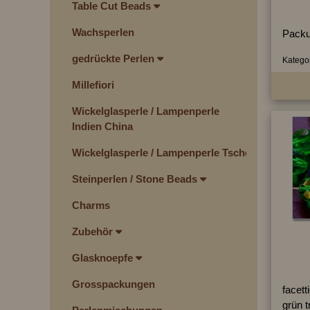
Table Cut Beads
Wachsperlen
Packu
gedrückte Perlen
Kategor
Millefiori
Wickelglasperle / Lampenperle
Indien China
Wickelglasperle / Lampenperle Tschechien
Steinperlen / Stone Beads
Charms
Zubehör
Glasknoepfe
Grosspackungen
facett
grün t