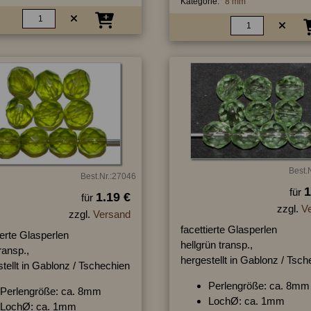
Kategorie:
8 mm
Best.
Best.Nr.:27046
1
für
1.19 €
für
zzgl.
V
zzgl.
Versand
facettierte Glasperlen
ierte Glasperlen
hellgrün transp.,
ransp.,
hergestellt in Gablonz / Tsc
tellt in Gablonz / Tschechien
Perlengröße: ca. 8mm
Perlengröße: ca. 8mm
LochØ: ca. 1mm
LochØ: ca. 1mm