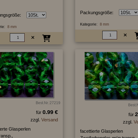
Packungsgröße:
ngsgröße:
Kategorie:
8 mm
ie:
8 mm
Best.Nr.:27219
Best.
0.99 €
für
2
für
zzgl.
Versand
zzgl.
V
ierte Glasperlen
facettierte Glasperlen
ransp.,
Zweifarbenglas grün transp.,