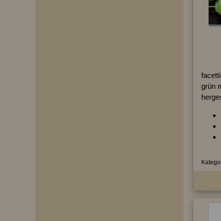
facett
grün m
herges
Kategor