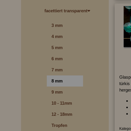
facettiert transparent
3 mm
4 mm
5 mm
6 mm
7 mm
Glaspe
8 mm
türkis 
herges
9 mm
10 - 11mm
12 - 18mm
Tropfen
Kategor