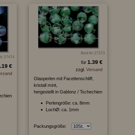
Best.Nr.:27373
Nr.:27474
1.39 €
für
.19 €
zzgl.
Versand
ersand
Glasperlen mit Facettenschliff,
kristall mint,
hergestellt in Gablonz / Tschechien
hechien
Perlengröße: ca. 8mm
LochØ: ca. 1mm
Packungsgröße: