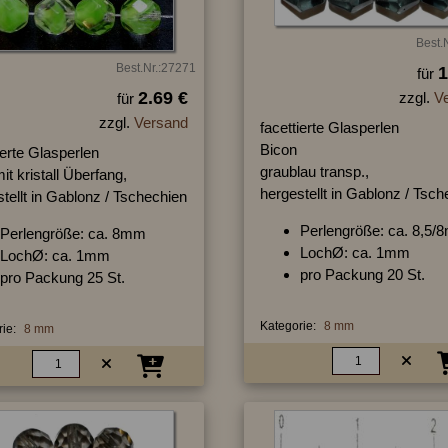
Best.
Best.Nr.:27271
1
für
2.69 €
zzgl.
V
für
zzgl.
Versand
facettierte Glasperlen
Bicon
ierte Glasperlen
graublau transp.,
it kristall Überfang,
hergestellt in Gablonz / Tsc
tellt in Gablonz / Tschechien
Perlengröße: ca. 8,5
Perlengröße: ca. 8mm
LochØ: ca. 1mm
LochØ: ca. 1mm
pro Packung 20 St.
pro Packung 25 St.
Kategorie:
8 mm
ie:
8 mm