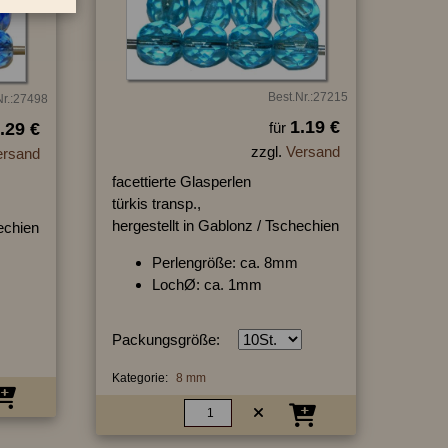
Best.Nr.:27215
Nr.:27498
1.19 €
.29 €
für
zzgl.
Versand
ersand
facettierte Glasperlen
türkis transp.,
hergestellt in Gablonz / Tschechien
hechien
Perlengröße: ca. 8mm
LochØ: ca. 1mm
Packungsgröße:
Kategorie:
8 mm