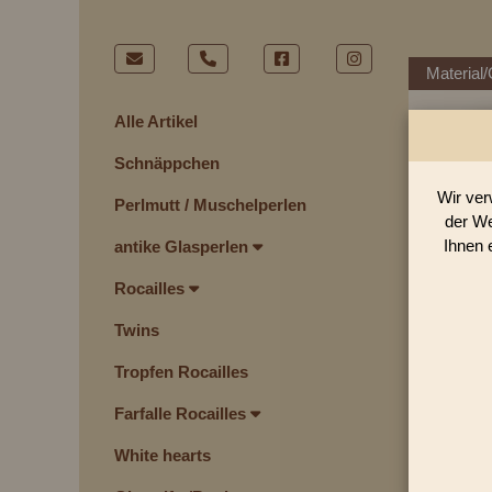
Material/
Alle Artikel
Schnäppchen
Wir ver
Perlmutt / Muschelperlen
der We
Ihnen 
antike Glasperlen
Rocailles
Twins
Tropfen Rocailles
Farfalle Rocailles
White hearts