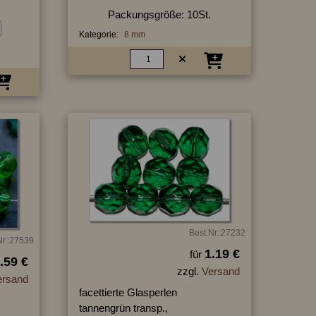
Packungsgröße: 10St.
Kategorie:
8 mm
Best.Nr.:27232
Nr.:27539
1.19 €
für
.59 €
zzgl.
Versand
ersand
facettierte Glasperlen
tannengrün transp.,