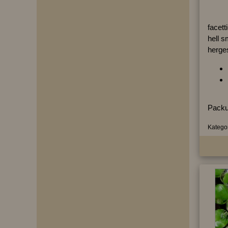
facett
hell s
herges
Packu
Kategor