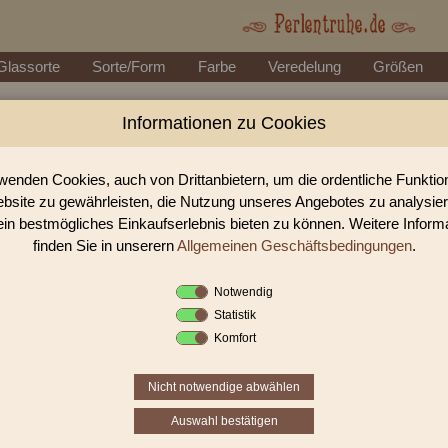
Glassorte
Sorte/Form
Farbe
Veredelung
Größen
Informationen zu Cookies
Perlen Shop für facettierte Glasperlen facet
In unserem Perlen Shop finden sie zahlreich facettierte Glasperlen facettie
wenden Cookies, auch von Drittanbietern, um die ordentliche Funkti
bsite zu gewährleisten, die Nutzung unseres Angebotes zu analysie
ein bestmögliches Einkaufserlebnis bieten zu können. Weitere Inform
Sie befinden sich in folgender K
finden Sie in unserern
Allgemeinen Geschäftsbedingungen
.
facettierte Glasperlen
|
facettiert transparent
|
fa
Notwendig
Statistik
«
‹
2
3
4
Komfort
Nicht notwendige abwählen
Auswahl bestätigen