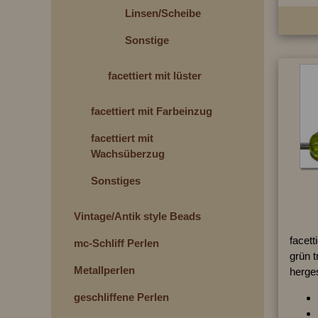
Linsen/Scheiben
Sonstige
facettiert mit lüster
facettiert mit Farbeinzug
facettiert mit
Wachsüberzug
Sonstiges
Vintage/Antik style Beads
facett
mc-Schliff Perlen
grün t
Metallperlen
herges
geschliffene Perlen