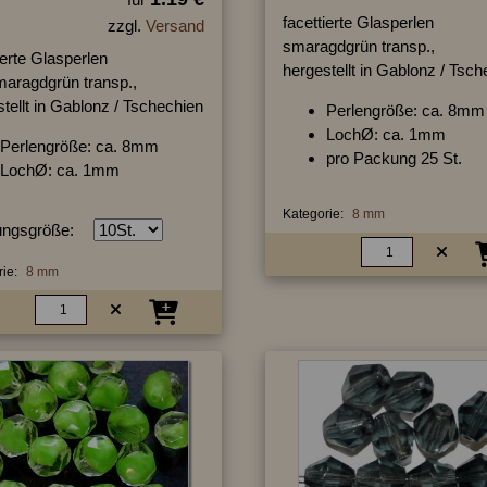
facettierte Glasperlen
zzgl.
Versand
smaragdgrün transp.,
ierte Glasperlen
hergestellt in Gablonz / Tsc
maragdgrün transp.,
tellt in Gablonz / Tschechien
Perlengröße: ca. 8mm
LochØ: ca. 1mm
Perlengröße: ca. 8mm
pro Packung 25 St.
LochØ: ca. 1mm
Kategorie:
8 mm
ngsgröße:
ie:
8 mm