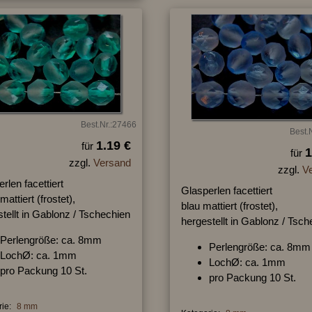
Best.Nr.:27466
Best.
1.19 €
für
1
für
zzgl.
Versand
zzgl.
V
rlen facettiert
Glasperlen facettiert
mattiert (frostet),
blau mattiert (frostet),
tellt in Gablonz / Tschechien
hergestellt in Gablonz / Tsc
Perlengröße: ca. 8mm
Perlengröße: ca. 8mm
LochØ: ca. 1mm
LochØ: ca. 1mm
pro Packung 10 St.
pro Packung 10 St.
ie:
8 mm