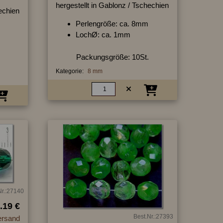
hergestellt in Gablonz / Tschechien
hechien
Perlengröße: ca. 8mm
LochØ: ca. 1mm
Packungsgröße: 10St.
Kategorie:
8 mm
Nr.:27140
.19 €
Best.Nr.:27393
ersand