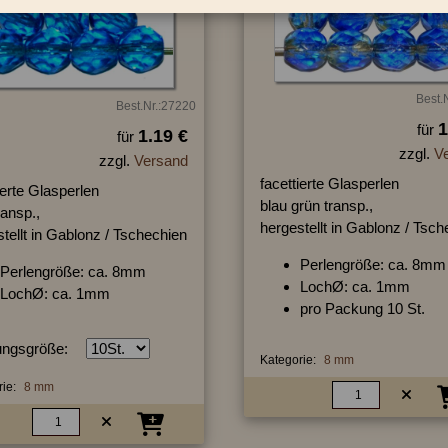
Best.
Best.Nr.:27220
1
für
1.19 €
für
zzgl.
V
zzgl.
Versand
facettierte Glasperlen
ierte Glasperlen
blau grün transp.,
ransp.,
hergestellt in Gablonz / Tsc
tellt in Gablonz / Tschechien
Perlengröße: ca. 8mm
Perlengröße: ca. 8mm
LochØ: ca. 1mm
LochØ: ca. 1mm
pro Packung 10 St.
ngsgröße:
Kategorie:
8 mm
ie:
8 mm