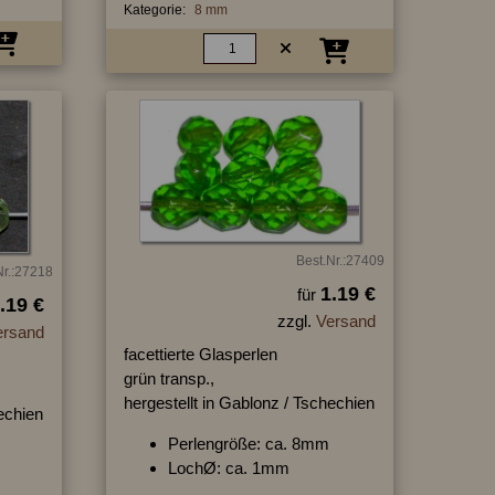
Kategorie:
8 mm
Best.Nr.:27409
Nr.:27218
1.19 €
für
.19 €
zzgl.
Versand
ersand
facettierte Glasperlen
grün transp.,
hergestellt in Gablonz / Tschechien
hechien
Perlengröße: ca. 8mm
LochØ: ca. 1mm