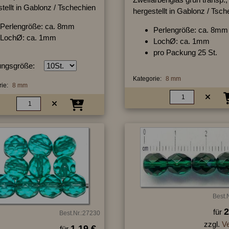
tellt in Gablonz / Tschechien
hergestellt in Gablonz / Tsc
Perlengröße: ca. 8mm
Perlengröße: ca. 8mm
LochØ: ca. 1mm
LochØ: ca. 1mm
pro Packung 25 St.
ngsgröße:
Kategorie:
8 mm
ie:
8 mm
Best.
2
für
Best.Nr.:27230
zzgl.
V
1.19 €
für