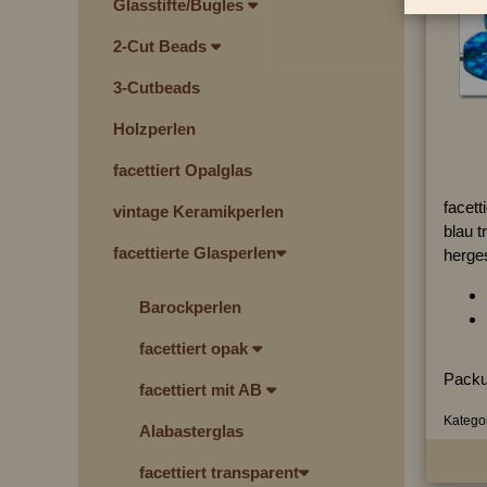
Glasstifte/Bugles
2-Cut Beads
3-Cutbeads
Holzperlen
facettiert Opalglas
facett
vintage Keramikperlen
blau t
facettierte Glasperlen
herges
Barockperlen
facettiert opak
Packu
facettiert mit AB
Kategor
Alabasterglas
facettiert transparent