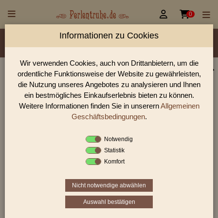


0
Informationen zu Cookies
Material/Glassorte
Sorte/Form
Farbe
Veredelung
Größen
Lochdurchmesser
Wir verwenden Cookies, auch von Drittanbietern, um die
ordentliche Funktionsweise der Website zu gewährleisten,
Perlen Shop für facettierte Glasperlen facettiert
die Nutzung unseres Angebotes zu analysieren und Ihnen
transparent 8,0 mm
ein bestmögliches Einkaufserlebnis bieten zu können.
Weitere Informationen finden Sie in unserern
Allgemeinen
In unserem Perlen Shop finden sie zahlreich facettierte
Glasperlen facettiert transparent 8,0 mm und viele weiter
Geschäftsbedingungen
.
Glasperlen.
Notwendig
Statistik
Komfort
Sie befinden sich in folgender Kategorie:
facettierte Glasperlen
|
facettiert transparent
|
facettiert
transparent
|
8 mm
Nicht notwendige abwählen
Auswahl bestätigen