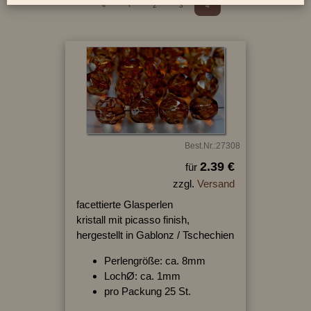
«
‹
2
3
4
Best.Nr.:27308
2.39 €
für
zzgl.
Versand
facettierte Glasperlen
kristall mit picasso finish,
hergestellt in Gablonz / Tschechien
Perlengröße: ca. 8mm
LochØ: ca. 1mm
pro Packung 25 St.