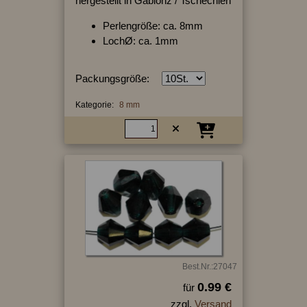
hergestellt in Gablonz / Tschechien
Perlengröße: ca. 8mm
LochØ: ca. 1mm
Packungsgröße:
Kategorie:
8 mm
Best.Nr.:27047
0.99 €
für
zzgl.
Versand