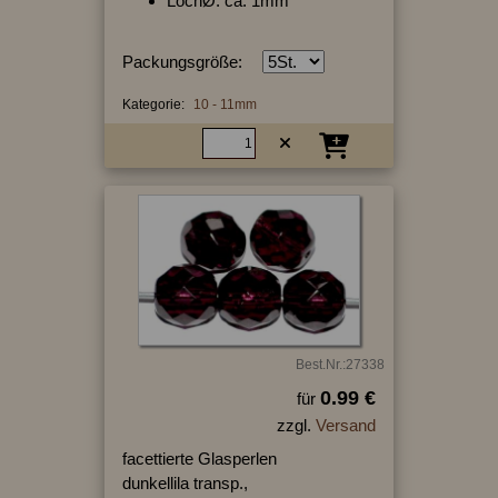
LochØ: ca. 1mm
Packungsgröße:
Kategorie:
10 - 11mm
Best.Nr.:27338
0.99 €
für
zzgl.
Versand
facettierte Glasperlen
dunkellila transp.,