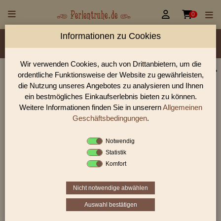


0
Informationen zu Cookies
Material/Glassorte
Sorte/Form
Farbe
Veredelung
Größen
Lochdurchmesser
Wir verwenden Cookies, auch von Drittanbietern, um die
ordentliche Funktionsweise der Website zu gewährleisten,
Perlen Shop für facettierte Glasperlen facettiert
die Nutzung unseres Angebotes zu analysieren und Ihnen
transparent 10,0 mm
ein bestmögliches Einkaufserlebnis bieten zu können.
Weitere Informationen finden Sie in unserern
Allgemeinen
In unserem Perlen Shop finden sie zahlreich facettierte
Glasperlen facettiert transparent 10,0 mm und viele weiter
Geschäftsbedingungen
.
Glasperlen.
Notwendig
Statistik
Komfort
Sie befinden sich in folgender Kategorie:
facettierte Glasperlen
|
facettiert transparent
|
facettiert
transparent
|
10 - 11mm
Nicht notwendige abwählen
Auswahl bestätigen