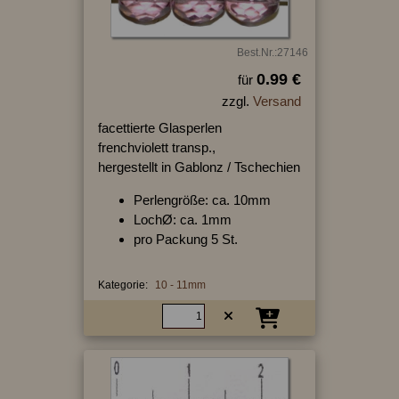
Best.Nr.:27146
0.99 €
für
zzgl.
Versand
facettierte Glasperlen
frenchviolett transp.,
hergestellt in Gablonz / Tschechien
Perlengröße: ca. 10mm
LochØ: ca. 1mm
pro Packung 5 St.
Kategorie:
10 - 11mm