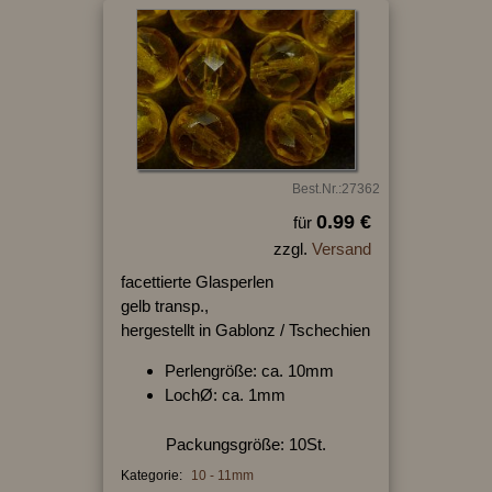
Best.Nr.:27362
0.99 €
für
zzgl.
Versand
facettierte Glasperlen
gelb transp.,
hergestellt in Gablonz / Tschechien
Perlengröße: ca. 10mm
LochØ: ca. 1mm
Packungsgröße: 10St.
Kategorie:
10 - 11mm