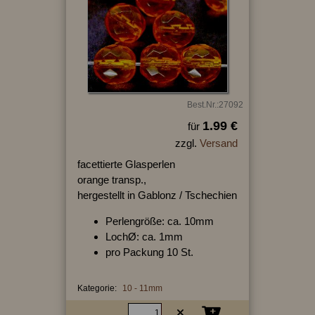
Best.Nr.:27092
1.99 €
für
zzgl.
Versand
facettierte Glasperlen
orange transp.,
hergestellt in Gablonz / Tschechien
Perlengröße: ca. 10mm
LochØ: ca. 1mm
pro Packung 10 St.
Kategorie:
10 - 11mm