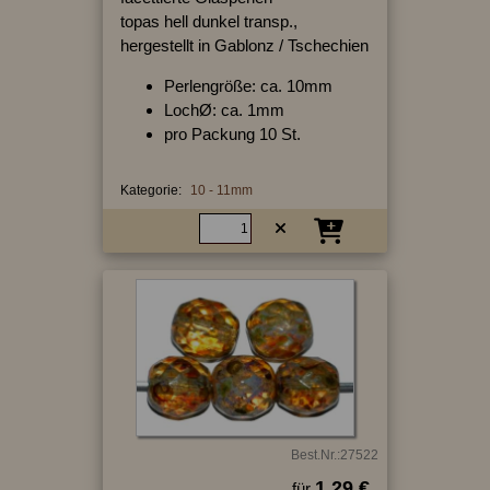
topas hell dunkel transp.,
hergestellt in Gablonz / Tschechien
Perlengröße: ca. 10mm
LochØ: ca. 1mm
pro Packung 10 St.
Kategorie:
10 - 11mm
Best.Nr.:27522
1.29 €
für