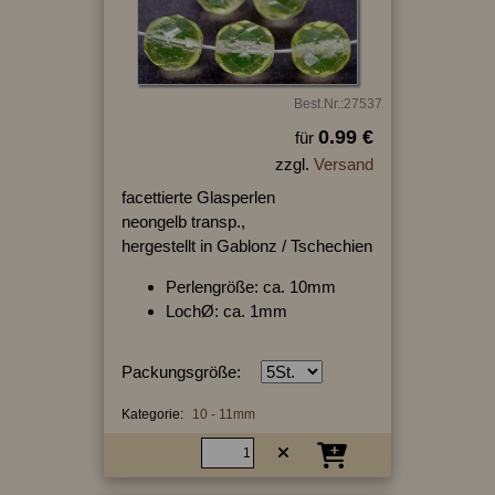
Best.Nr.:27537
0.99 €
für
zzgl.
Versand
facettierte Glasperlen
neongelb transp.,
hergestellt in Gablonz / Tschechien
Perlengröße: ca. 10mm
LochØ: ca. 1mm
Packungsgröße:
Kategorie:
10 - 11mm