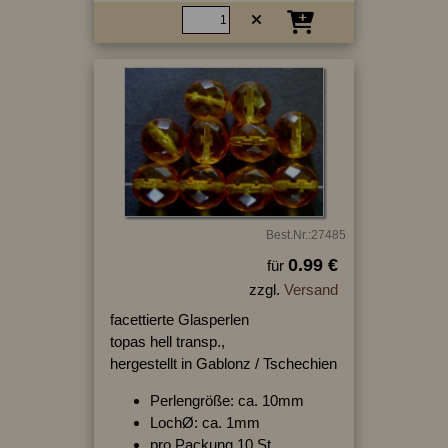
Best.Nr.:27485
0.99 €
für
zzgl.
Versand
facettierte Glasperlen
topas hell transp.,
hergestellt in Gablonz / Tschechien
Perlengröße: ca. 10mm
LochØ: ca. 1mm
pro Packung 10 St.