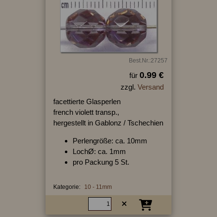
Best.Nr.:27257
0.99 €
für
zzgl.
Versand
facettierte Glasperlen
french violett transp.,
hergestellt in Gablonz / Tschechien
Perlengröße: ca. 10mm
LochØ: ca. 1mm
pro Packung 5 St.
Kategorie:
10 - 11mm