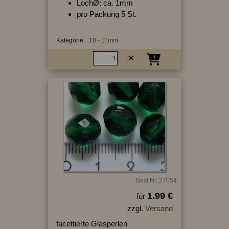
LochØ: ca. 1mm
pro Packung 5 St.
Kategorie:
10 - 11mm
Best.Nr.:27054
1.99 €
für
zzgl.
Versand
facettierte Glasperlen