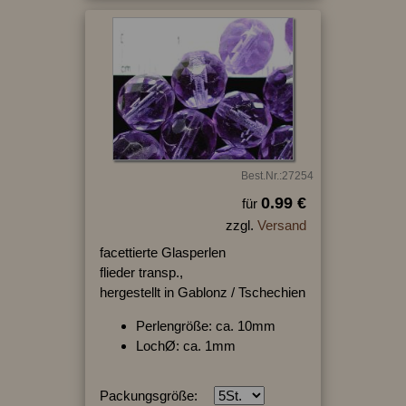
Best.Nr.:27254
0.99 €
für
zzgl.
Versand
facettierte Glasperlen
flieder transp.,
hergestellt in Gablonz / Tschechien
Perlengröße: ca. 10mm
LochØ: ca. 1mm
Packungsgröße: