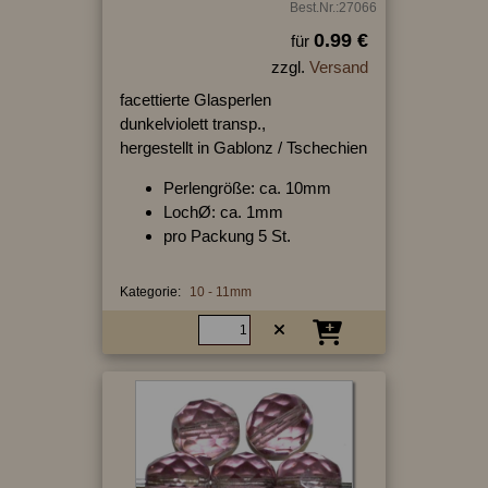
Best.Nr.:27066
0.99 €
für
zzgl.
Versand
facettierte Glasperlen
dunkelviolett transp.,
hergestellt in Gablonz / Tschechien
Perlengröße: ca. 10mm
LochØ: ca. 1mm
pro Packung 5 St.
Kategorie:
10 - 11mm