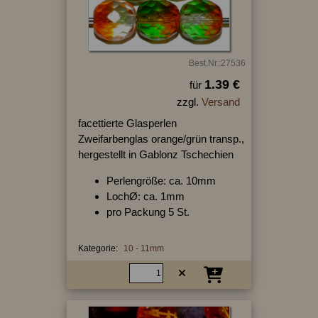
Best.Nr.:27536
1.39 €
für
zzgl.
Versand
facettierte Glasperlen
Zweifarbenglas orange/grün transp.,
hergestellt in Gablonz Tschechien
Perlengröße: ca. 10mm
LochØ: ca. 1mm
pro Packung 5 St.
Kategorie:
10 - 11mm