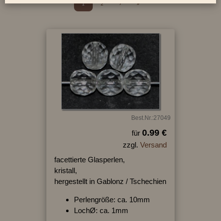
1
2
›
»
Best.Nr.:27049
0.99 €
für
zzgl.
Versand
facettierte Glasperlen,
kristall,
hergestellt in Gablonz / Tschechien
Perlengröße: ca. 10mm
LochØ: ca. 1mm