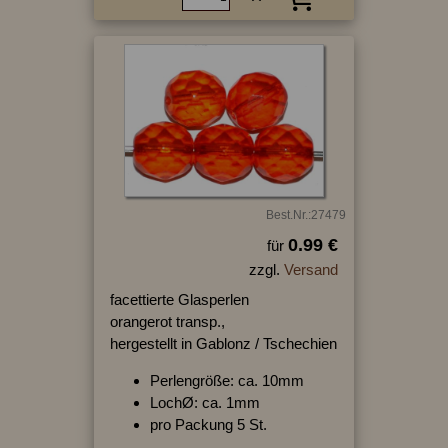
Best.Nr.:27479
0.99 €
für
zzgl.
Versand
facettierte Glasperlen
orangerot transp.,
hergestellt in Gablonz / Tschechien
Perlengröße: ca. 10mm
LochØ: ca. 1mm
pro Packung 5 St.