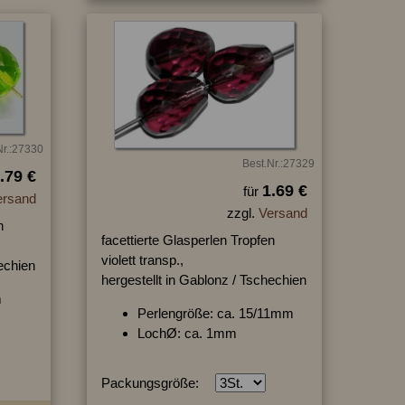
Nr.:27330
Best.Nr.:27329
.79 €
1.69 €
für
ersand
zzgl.
Versand
n
facettierte Glasperlen Tropfen
violett transp.,
hechien
hergestellt in Gablonz / Tschechien
m
Perlengröße: ca. 15/11mm
LochØ: ca. 1mm
Packungsgröße: