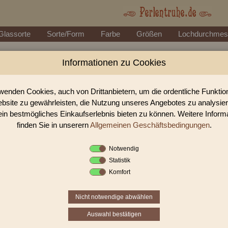
Glassorte
Sorte/Form
Farbe
Größen
Lochdurchmes
Informationen zu Cookies
Perlen Shop für facettierte Glasperlen facett
In unserem Perlen Shop finden sie zahlreich facettierte Glasperlen facettie
wenden Cookies, auch von Drittanbietern, um die ordentliche Funkti
bsite zu gewährleisten, die Nutzung unseres Angebotes zu analysie
ein bestmögliches Einkaufserlebnis bieten zu können. Weitere Inform
Sie befinden sich in folgender K
finden Sie in unserern
Allgemeinen Geschäftsbedingungen
.
facettierte Glasperlen
|
facettiert transparent
|
fac
Notwendig
Statistik
«
‹
1
2
Komfort
Nicht notwendige abwählen
Auswahl bestätigen