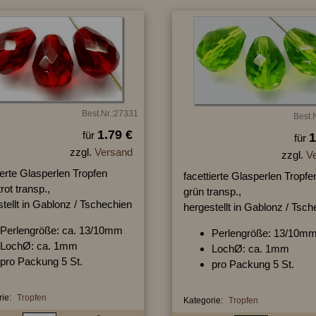
Best.Nr.:27331
Best.
1.79 €
für
1
für
zzgl.
Versand
zzgl.
V
ierte Glasperlen Tropfen
facettierte Glasperlen Tropfe
rot transp.,
grün transp.,
tellt in Gablonz / Tschechien
hergestellt in Gablonz / Tsc
Perlengröße: ca. 13/10mm
Perlengröße: 13/10m
LochØ: ca. 1mm
LochØ: ca. 1mm
pro Packung 5 St.
pro Packung 5 St.
ie:
Tropfen
Kategorie:
Tropfen