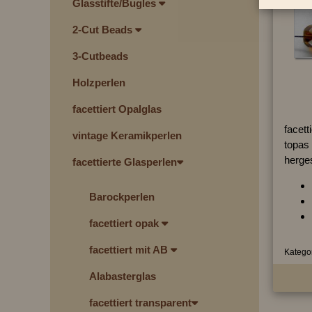
Glasstifte/Bugles
2-Cut Beads
3-Cutbeads
Holzperlen
facettiert Opalglas
facett
vintage Keramikperlen
topas 
herges
facettierte Glasperlen
Barockperlen
facettiert opak
facettiert mit AB
Kategor
Alabasterglas
facettiert transparent