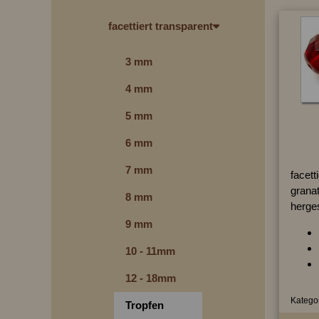
facettiert transparent
3 mm
4 mm
5 mm
6 mm
7 mm
facett
granat
8 mm
herges
9 mm
10 - 11mm
12 - 18mm
Kategor
Tropfen