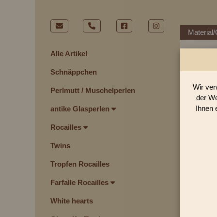
Material/
Alle Artikel
Schnäppchen
Wir ver
Perlmutt / Muschelperlen
der We
Ihnen 
antike Glasperlen
Rocailles
Twins
Tropfen Rocailles
Farfalle Rocailles
White hearts