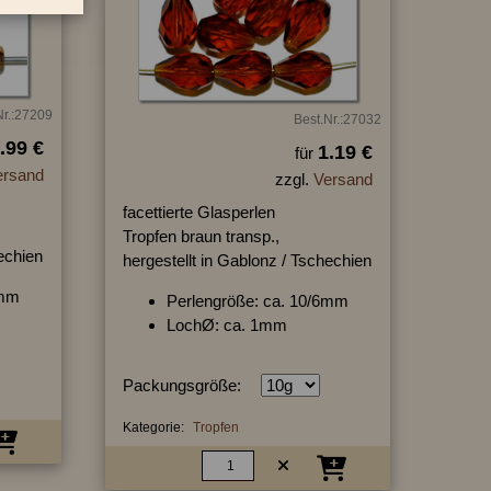
Nr.:27209
Best.Nr.:27032
.99 €
1.19 €
für
ersand
zzgl.
Versand
facettierte Glasperlen
Tropfen braun transp.,
hechien
hergestellt in Gablonz / Tschechien
6mm
Perlengröße: ca. 10/6mm
LochØ: ca. 1mm
Packungsgröße:
Kategorie:
Tropfen