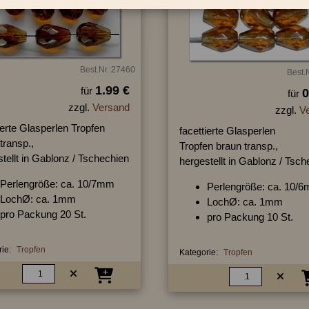
Best.Nr.:27460
Best.
1.99 €
für
0
für
zzgl.
Versand
zzgl.
V
ierte Glasperlen Tropfen
facettierte Glasperlen
transp.,
Tropfen braun transp.,
tellt in Gablonz / Tschechien
hergestellt in Gablonz / Tsc
Perlengröße: ca. 10/7mm
Perlengröße: ca. 10/
LochØ: ca. 1mm
LochØ: ca. 1mm
pro Packung 20 St.
pro Packung 10 St.
ie:
Tropfen
Kategorie:
Tropfen