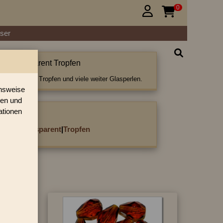
0


ser
iert transparent Tropfen
rt transparent Tropfen und viele weiter Glasperlen.
onsweise
ren und
ationen
ategorie:
ettiert transparent
|
Tropfen