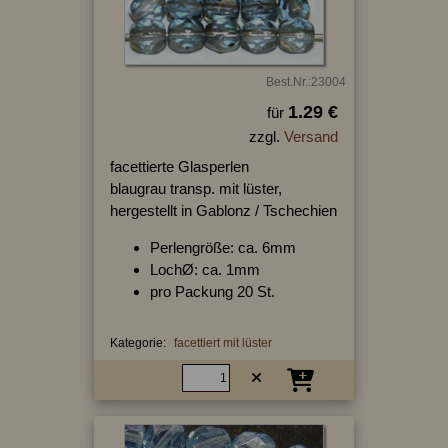
Best.Nr.:23004
1.29 €
für
zzgl.
Versand
facettierte Glasperlen
blaugrau transp. mit lüster,
hergestellt in Gablonz / Tschechien
Perlengröße: ca. 6mm
LochØ: ca. 1mm
pro Packung 20 St.
Kategorie:
facettiert mit lüster