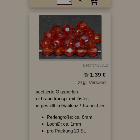
Best.Nr.:23012
1.39 €
für
zzgl.
Versand
facettierte Glasperlen
rot braun transp. mit lüster,
hergestellt in Gablonz / Tschechien
Perlengröße: ca. 6mm
LochØ: ca. 1mm
pro Packung 20 St.