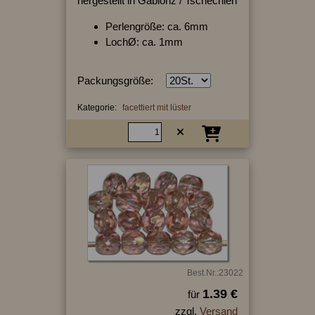
hergestellt in Gablonz / Tschechien
Perlengröße: ca. 6mm
LochØ: ca. 1mm
Packungsgröße:
Kategorie:
facettiert mit lüster
Best.Nr.:23022
1.39 €
für
zzgl.
Versand