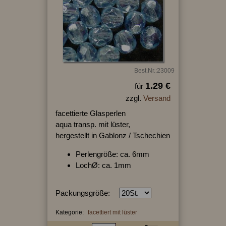
Best.Nr.:23009
1.29 €
für
zzgl.
Versand
facettierte Glasperlen
aqua transp. mit lüster,
hergestellt in Gablonz / Tschechien
Perlengröße: ca. 6mm
LochØ: ca. 1mm
Packungsgröße:
Kategorie:
facettiert mit lüster