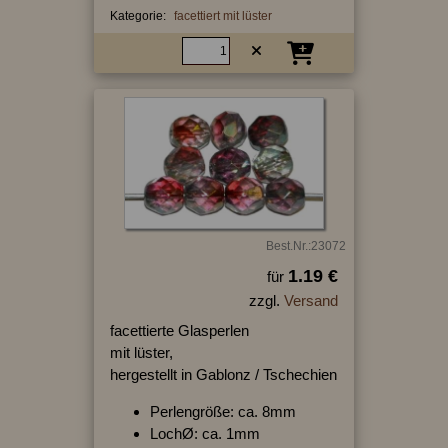
Kategorie:
facettiert mit lüster
Best.Nr.:23072
1.19 €
für
zzgl.
Versand
facettierte Glasperlen
mit lüster,
hergestellt in Gablonz / Tschechien
Perlengröße: ca. 8mm
LochØ: ca. 1mm