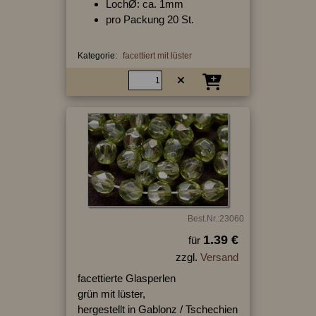
LochØ: ca. 1mm
pro Packung 20 St.
Kategorie:
facettiert mit lüster
Best.Nr.:23060
1.39 €
für
zzgl.
Versand
facettierte Glasperlen
grün mit lüster,
hergestellt in Gablonz / Tschechien