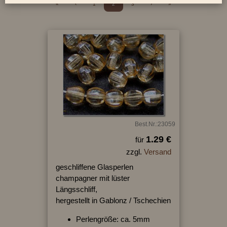
«
‹
1
2
3
›
»
Best.Nr.:23059
1.29 €
für
zzgl.
Versand
geschliffene Glasperlen
champagner mit lüster
Längsschliff,
hergestellt in Gablonz / Tschechien
Perlengröße: ca. 5mm