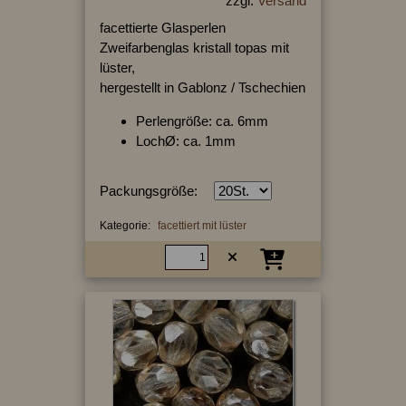
zzgl.
Versand
facettierte Glasperlen
Zweifarbenglas kristall topas mit
lüster,
hergestellt in Gablonz / Tschechien
Perlengröße: ca. 6mm
LochØ: ca. 1mm
Packungsgröße:
Kategorie:
facettiert mit lüster