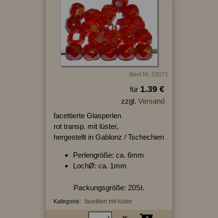
Best.Nr.:23071
1.39 €
für
zzgl.
Versand
facettierte Glasperlen
rot transp. mit lüster,
hergestellt in Gablonz / Tschechien
Perlengröße: ca. 6mm
LochØ: ca. 1mm
Packungsgröße: 20St.
Kategorie:
facettiert mit lüster