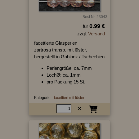
Best.Nr.:23043
0.99 €
für
zzgl.
Versand
facettierte Glasperlen
zartrosa transp. mit lüster,
hergestellt in Gablonz / Tschechien
Perlengröße: ca. 7mm
LochØ: ca. 1mm
pro Packung 15 St.
Kategorie:
facettiert mit lüster