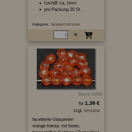
LochØ: ca. 1mm
pro Packung 20 St.
Kategorie:
facettiert mit lüster
Best.Nr.:23058
1.39 €
für
zzgl.
Versand
facettierte Glasperlen
orange transp. mit lüster,