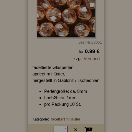
Best.Nr.:23051
0.99 €
für
zzgl.
Versand
facettierte Glasperlen
apricot mit lüster,
hergestellt in Gablonz / Tschechien
Perlengröße: ca. 8mm
LochØ: ca. 1mm
pro Packung 10 St.
Kategorie:
facettiert mit lüster