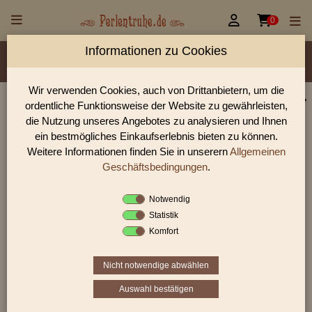


0
Informationen zu Cookies
Material/Glassorte
Sorte/Form
Farbe
Veredelung
Größen
Lochdurchmesser
Wir verwenden Cookies, auch von Drittanbietern, um die
ordentliche Funktionsweise der Website zu gewährleisten,
Perlen Shop für facettierte Glasperlen facettiert
die Nutzung unseres Angebotes zu analysieren und Ihnen
transparent mit lüster
ein bestmögliches Einkaufserlebnis bieten zu können.
Weitere Informationen finden Sie in unserern
Allgemeinen
In unserem Perlen Shop finden sie zahlreich facettierte
Glasperlen facettiert transparent mit lüster und viele weiter
Geschäftsbedingungen
.
Glasperlen.
Notwendig
Statistik
Komfort
Sie befinden sich in folgender Kategorie:
facettierte Glasperlen
|
facettiert transparent
|
facettiert
mit lüster
Nicht notwendige abwählen
Auswahl bestätigen