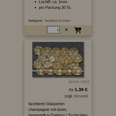
LochØ: ca. 1mm
pro Packung 30 St.
Kategorie:
facettiert mit lüster
Best.Nr.:23003
1.39 €
für
zzgl.
Versand
facettierte Glasperlen
champagner mit lüster,
hergestellt in Gablonz / Tschechien