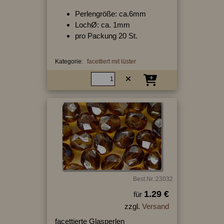
Perlengröße: ca.6mm
LochØ: ca. 1mm
pro Packung 20 St.
Kategorie:
facettiert mit lüster
Best.Nr.:23032
1.29 €
für
zzgl.
Versand
facettierte Glasperlen