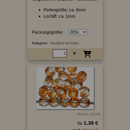
Perlengröße: ca. 6mm
LochØ: ca. 1mm
Packungsgröße:
Kategorie:
facettiert mit lüster
Best.Nr.:28168
1.39 €
für