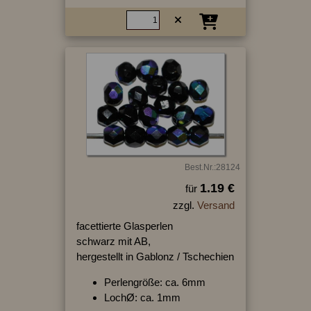
Best.Nr.:28124
1.19 €
für
zzgl.
Versand
facettierte Glasperlen
schwarz mit AB,
hergestellt in Gablonz / Tschechien
Perlengröße: ca. 6mm
LochØ: ca. 1mm