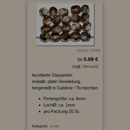
Best.Nr.:28306
0.99 €
für
zzgl.
Versand
facettierte Glasperlen
metallic platin Veredelung,
hergestellt in Gablonz / Tschechien
Perlengröße: ca. 6mm
LochØ: ca. 1mm
pro Packung 20 St.
Kategorie:
6 mm