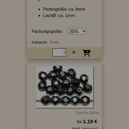
Perlengröße: ca. 6mm
LochØ: ca. 1mm
Packungsgröße:
Kategorie:
6 mm
Best.Nr.:28046
1.19 €
für
zzgl.
Versand