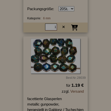
Packungsgröße:
Kategorie:
6 mm
Best.Nr.:28039
1.19 €
für
zzgl.
Versand
facettierte Glasperlen
metallic gunpowder,
hergestellt in Gablonz / Tschechien