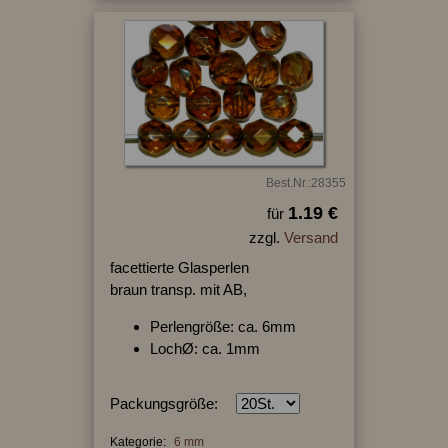
Best.Nr.:28355
1.19 €
für
zzgl.
Versand
facettierte Glasperlen
braun transp. mit AB,
Perlengröße: ca. 6mm
LochØ: ca. 1mm
Packungsgröße:
Kategorie:
6 mm