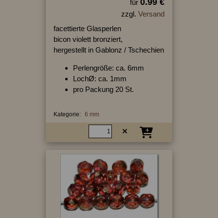
0.99 €
für
zzgl.
Versand
facettierte Glasperlen
bicon violett bronziert,
hergestellt in Gablonz / Tschechien
Perlengröße: ca. 6mm
LochØ: ca. 1mm
pro Packung 20 St.
Kategorie:
6 mm