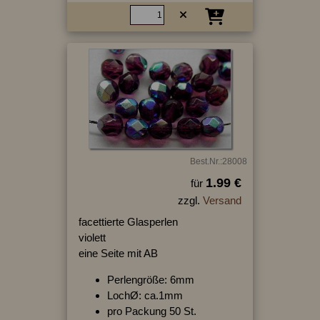
Best.Nr.:28008
1.99 €
für
zzgl.
Versand
facettierte Glasperlen
violett
eine Seite mit AB
Perlengröße: 6mm
LochØ: ca.1mm
pro Packung 50 St.