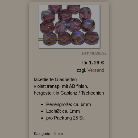
Best.Nr.:28192
1.19 €
für
zzgl.
Versand
facettierte Glasperlen
violett transp. mit AB finish,
hergestellt in Gablonz / Tschechien
Perlengröße: ca. 6mm
LochØ: ca. 1mm
pro Packung 25 St.
Kategorie:
6 mm