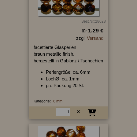
Best.Nr.:28028
1.29 €
für
zzgl.
Versand
facettierte Glasperlen
braun metallic finish,
hergestellt in Gablonz / Tschechien
Perlengröße: ca. 6mm
LochØ: ca. 1mm
pro Packung 20 St.
Kategorie:
6 mm