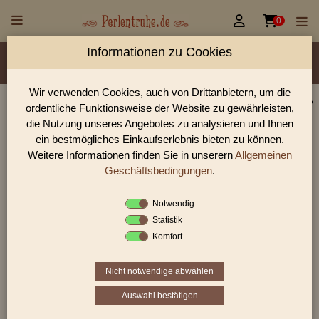


0
Informationen zu Cookies
Material/Glassorte
Sorte/Form
Farbe
Veredelung
Größen
Lochdurchmesser
Wir verwenden Cookies, auch von Drittanbietern, um die
ordentliche Funktionsweise der Website zu gewährleisten,
Perlen Shop für facettierte Glasperlen facettiert mit
die Nutzung unseres Angebotes zu analysieren und Ihnen
AB 6,0 mm
ein bestmögliches Einkaufserlebnis bieten zu können.
Weitere Informationen finden Sie in unserern
Allgemeinen
In unserem Perlen Shop finden sie zahlreich facettierte
Glasperlen facettiert mit AB 6,0 mm und viele weiter
Geschäftsbedingungen
.
Glasperlen.
Notwendig
Statistik
Komfort
Sie befinden sich in folgender Kategorie:
facettierte Glasperlen
|
facettiert mit AB
|
6 mm
Nicht notwendige abwählen
Auswahl bestätigen
«
‹
1
2
3
›
»