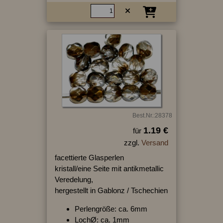
Best.Nr.:28378
1.19 €
für
zzgl.
Versand
facettierte Glasperlen
kristall/eine Seite mit antikmetallic
Veredelung,
hergestellt in Gablonz / Tschechien
Perlengröße: ca. 6mm
LochØ: ca. 1mm