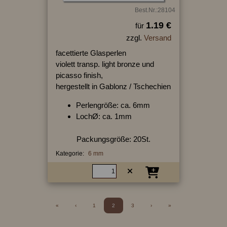
Best.Nr.:28104
1.19 €
für
zzgl.
Versand
facettierte Glasperlen
violett transp. light bronze und
picasso finish,
hergestellt in Gablonz / Tschechien
Perlengröße: ca. 6mm
LochØ: ca. 1mm
Packungsgröße: 20St.
Kategorie:
6 mm
«
‹
1
2
3
›
»