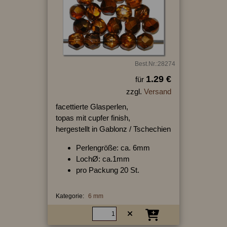
Best.Nr.:28274
1.29 €
für
zzgl.
Versand
facettierte Glasperlen,
topas mit cupfer finish,
hergestellt in Gablonz / Tschechien
Perlengröße: ca. 6mm
LochØ: ca.1mm
pro Packung 20 St.
Kategorie:
6 mm