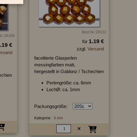
Best.Nr.:28122
Nr.:28389
1.19 €
für
.19 €
zzgl.
Versand
ersand
facettierte Glasperlen
messingfarben matt,
hergestellt in Gablonz / Tschechien
hechien
Perlengröße: ca. 6mm
LochØ: ca. 1mm
Packungsgröße:
Kategorie:
6 mm