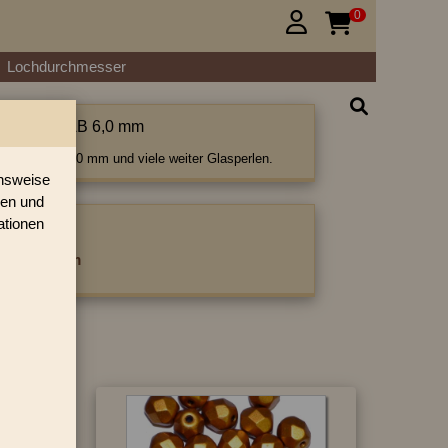
0


Lochdurchmesser
ettiert mit AB 6,0 mm
tiert mit AB 6,0 mm und viele weiter Glasperlen.
onsweise
ren und
ationen
ategorie:
mit AB
|
6 mm
3