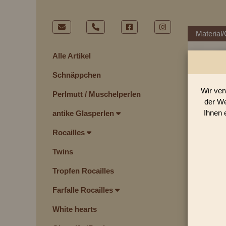
Material/
Alle Artikel
Schnäppchen
Wir ver
Perlmutt / Muschelperlen
der We
Ihnen 
antike Glasperlen
Rocailles
Twins
Tropfen Rocailles
Farfalle Rocailles
White hearts