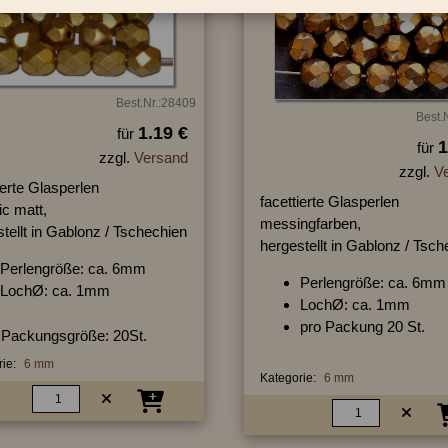
Best.Nr.:28409
Best.
1.19 €
für
1
für
zzgl.
Versand
zzgl.
V
ierte Glasperlen
facettierte Glasperlen
ic matt,
messingfarben,
tellt in Gablonz / Tschechien
hergestellt in Gablonz / Tsc
Perlengröße: ca. 6mm
Perlengröße: ca. 6mm
LochØ: ca. 1mm
LochØ: ca. 1mm
pro Packung 20 St.
Packungsgröße: 20St.
ie:
6 mm
Kategorie:
6 mm