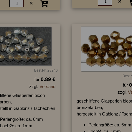
Best.Nr.:28246
Best.
0.89 €
für
0
für
zzgl.
Versand
zzgl.
V
iffene Glasperlen bicon
geschliffene Glasperlen bico
farben,
bronzefarben,
tellt in Gablonz / Tschechien
hergestellt in Gablonz / Tsc
Perlengröße: ca. 6mm
Perlengröße: ca. 6mm
LochØ: ca. 1mm
LochØ: ca. 1mm