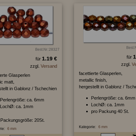
Best.
Best.Nr.:28327
1
für
1.19 €
für
zzgl.
V
zzgl.
Versand
facettierte Glasperlen,
ierte Glasperlen
metallic finish,
ic matt,
hergestellt in Gablonz / Tsc
tellt in Gablonz / Tschechien
Perlengröße: ca. 6mm
Perlengröße: ca. 6mm
LochØ: ca. 1mm
LochØ: ca. 1mm
pro Packung 40 St.
Packungsgröße: 20St.
Kategorie:
6 mm
ie:
6 mm