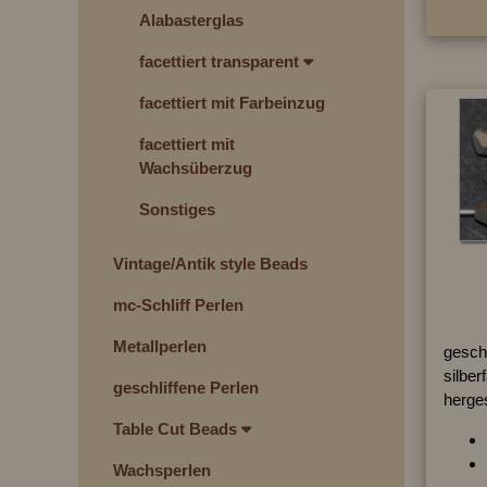
Alabasterglas
facettiert transparent
facettiert mit Farbeinzug
facettiert mit
Wachsüberzug
Sonstiges
Vintage/Antik style Beads
mc-Schliff Perlen
Metallperlen
geschl
silber
geschliffene Perlen
herges
Table Cut Beads
Wachsperlen