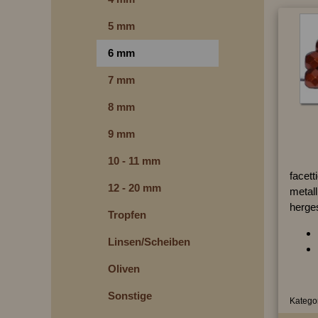
5 mm
6 mm
7 mm
8 mm
9 mm
10 - 11 mm
facett
12 - 20 mm
metall
herges
Tropfen
Linsen/Scheiben
Oliven
Sonstige
Kategor