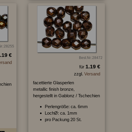
Nr.:28255
.19 €
Best.Nr.:28472
ersand
1.19 €
für
zzgl.
Versand
facettierte Glasperlen
hechien
metallic finish bronze,
hergestellt in Gablonz / Tschechien
Perlengröße: ca. 6mm
LochØ: ca. 1mm
pro Packung 20 St.