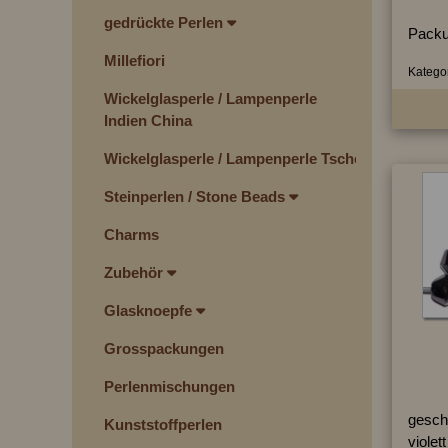
gedrückte Perlen
Packu
Millefiori
Kategor
Wickelglasperle / Lampenperle
Indien China
Wickelglasperle / Lampenperle Tschechien
Steinperlen / Stone Beads
Charms
Zubehör
Glasknoepfe
Grosspackungen
Perlenmischungen
geschl
Kunststoffperlen
violett