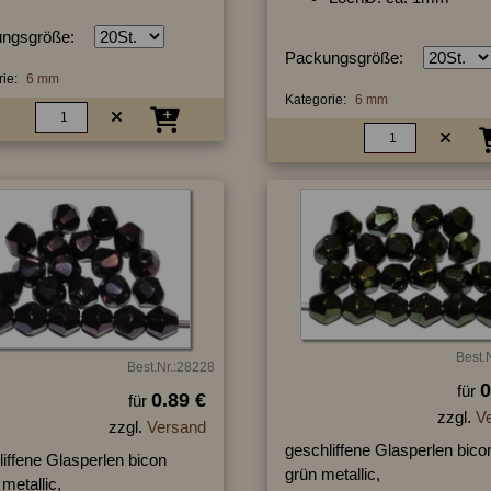
ngsgröße:
Packungsgröße:
ie:
6 mm
Kategorie:
6 mm
Best.
Best.Nr.:28228
0
für
0.89 €
für
zzgl.
V
zzgl.
Versand
geschliffene Glasperlen bico
iffene Glasperlen bicon
grün metallic,
 metallic,