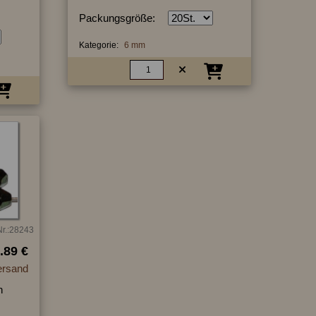
Packungsgröße:
Kategorie:
6 mm
Nr.:28243
.89 €
ersand
n