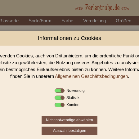
Glassorte
Sorte/Form
Farbe
Veredelung
Größen
Informationen zu Cookies
Perlen Shop für facettierte Glasperlen fac
In unserem Perlen Shop finden sie zahlreich facettierte Glasperlen facet
wenden Cookies, auch von Drittanbietern, um die ordentliche Funkti
bsite zu gewährleisten, die Nutzung unseres Angebotes zu analysie
ein bestmögliches Einkaufserlebnis bieten zu können. Weitere Inform
Sie befinden sich in folgender K
finden Sie in unserern
Allgemeinen Geschäftsbedingungen
.
facettierte Glasperlen
|
facettiert 
Notwendig
Statistik
«
‹
1
2
Komfort
Nicht notwendige abwählen
Auswahl bestätigen