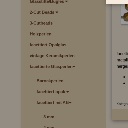
Glasstifte/Bugles
2-Cut Beads
3-Cutbeads
Holzperlen
facettiert Opalglas
facett
vintage Keramikperlen
metall
herges
facettierte Glasperlen
Barockperlen
facettiert opak
facettiert mit AB
Kategor
3 mm
4 mm