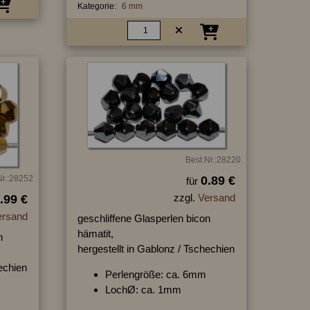
Kategorie:
6 mm
Best.Nr.:28220
Nr.:28252
0.89 €
für
zzgl.
Versand
.99 €
ersand
geschliffene Glasperlen bicon
hämatit,
n
hergestellt in Gablonz / Tschechien
hechien
Perlengröße: ca. 6mm
LochØ: ca. 1mm