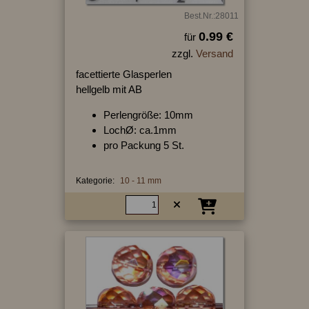
Best.Nr.:28011
0.99 €
für
zzgl.
Versand
facettierte Glasperlen
hellgelb mit AB
Perlengröße: 10mm
LochØ: ca.1mm
pro Packung 5 St.
Kategorie:
10 - 11 mm