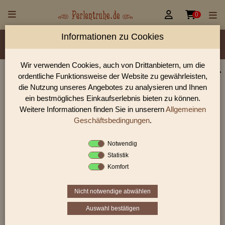


0
Informationen zu Cookies
Material/Glassorte
Sorte/Form
Farbe
Veredelung
Größen
Lochdurchmesser
Wir verwenden Cookies, auch von Drittanbietern, um die
ordentliche Funktionsweise der Website zu gewährleisten,
Perlen Shop für facettierte Glasperlen facettiert mit
die Nutzung unseres Angebotes zu analysieren und Ihnen
AB 10,0 mm
ein bestmögliches Einkaufserlebnis bieten zu können.
Weitere Informationen finden Sie in unserern
Allgemeinen
In unserem Perlen Shop finden sie zahlreich facettierte
Glasperlen facettiert mit AB 10,0 mm und viele weiter
Geschäftsbedingungen
.
Glasperlen.
Notwendig
Statistik
Komfort
Sie befinden sich in folgender Kategorie:
facettierte Glasperlen
|
facettiert mit AB
|
10 - 11 mm
Nicht notwendige abwählen
Auswahl bestätigen