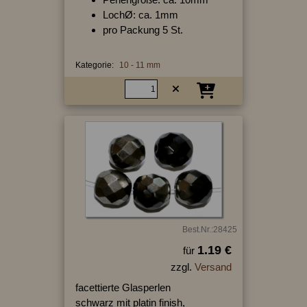
LochØ: ca. 1mm
pro Packung 5 St.
Kategorie:
10 - 11 mm
Best.Nr.:28425
1.19 €
für
zzgl.
Versand
facettierte Glasperlen
schwarz mit platin finish,