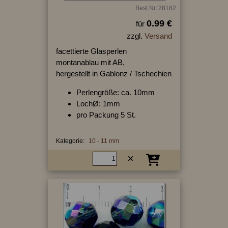
Best.Nr.:28182
0.99 €
für
zzgl.
Versand
facettierte Glasperlen
montanablau mit AB,
hergestellt in Gablonz / Tschechien
Perlengröße: ca. 10mm
LochØ: 1mm
pro Packung 5 St.
Kategorie:
10 - 11 mm