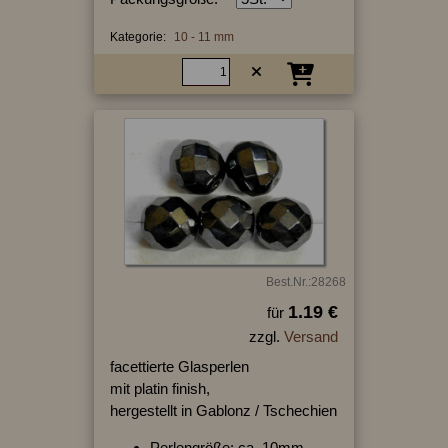
Kategorie:
10 - 11 mm
Best.Nr.:28268
1.19 €
für
zzgl.
Versand
facettierte Glasperlen
mit platin finish,
hergestellt in Gablonz / Tschechien
Perlengröße: ca. 10mm