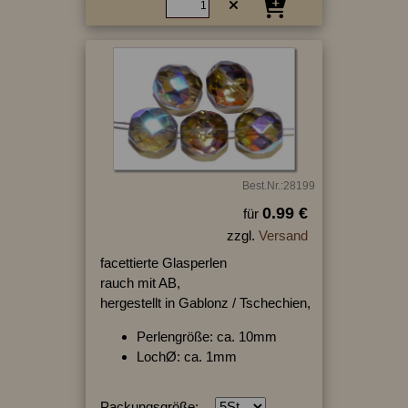
Best.Nr.:28199
0.99 €
für
zzgl.
Versand
facettierte Glasperlen
rauch mit AB,
hergestellt in Gablonz / Tschechien,
Perlengröße: ca. 10mm
LochØ: ca. 1mm
Packungsgröße: