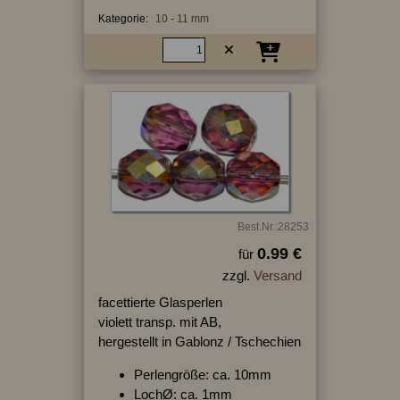
Kategorie:
10 - 11 mm
Best.Nr.:28253
0.99 €
für
zzgl.
Versand
facettierte Glasperlen
violett transp. mit AB,
hergestellt in Gablonz / Tschechien
Perlengröße: ca. 10mm
LochØ: ca. 1mm