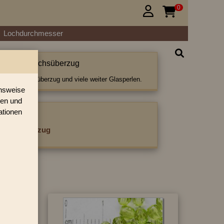
0


Lochdurchmesser
ttiert mit Wachsüberzug
ert mit Wachsüberzug und viele weiter Glasperlen.
onsweise
ren und
ationen
ategorie:
t Wachsüberzug
›
»