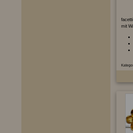
facett
mit W
Kategor