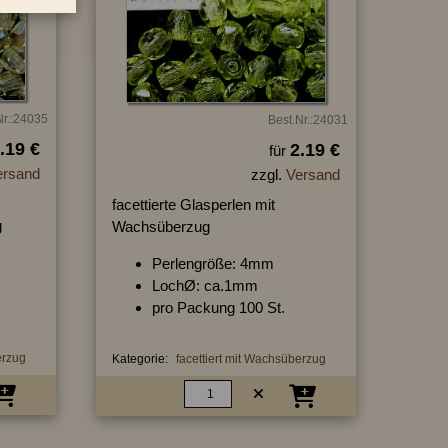
Nr.:24035
Best.Nr.:24031
.19 €
2.19 €
für
ersand
zzgl.
Versand
facettierte Glasperlen mit
g
Wachsüberzug
Perlengröße: 4mm
LochØ: ca.1mm
pro Packung 100 St.
erzug
Kategorie:
facettiert mit Wachsüberzug