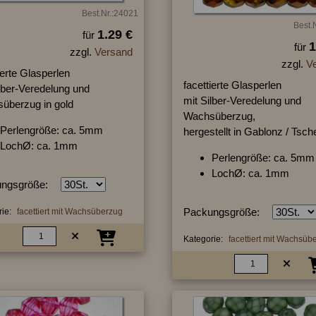
Best.Nr.:24021
Best.
1.29 €
für
1
für
zzgl.
Versand
zzgl.
V
ierte Glasperlen
facettierte Glasperlen
ilber-Veredelung und
mit Silber-Veredelung und
überzug in gold
Wachsüberzug,
Perlengröße: ca. 5mm
hergestellt in Gablonz / Tsc
LochØ: ca. 1mm
Perlengröße: ca. 5mm
LochØ: ca. 1mm
ngsgröße:
Packungsgröße:
ie:
facettiert mit Wachsüberzug
Kategorie:
facettiert mit Wachsüb