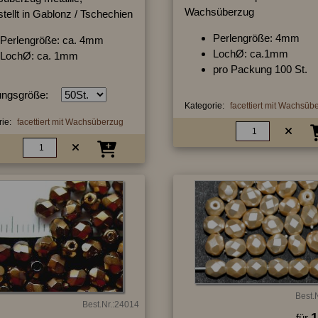
Wachsüberzug
tellt in Gablonz / Tschechien
Perlengröße: 4mm
Perlengröße: ca. 4mm
LochØ: ca.1mm
LochØ: ca. 1mm
pro Packung 100 St.
ngsgröße:
Kategorie:
facettiert mit Wachsüb
ie:
facettiert mit Wachsüberzug
Best.
Best.Nr.:24014
1
für