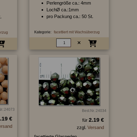
Perlengröße ca.: 4mm
LochØ ca.:1mm
pro Packung ca.: 50 St.
.
Kategorie:
facettiert mit Wachsüberzug
erzug
Nr.:24073
Best.Nr.:24034
.19 €
2.19 €
für
ersand
zzgl.
Versand
facettierte Glasperlen