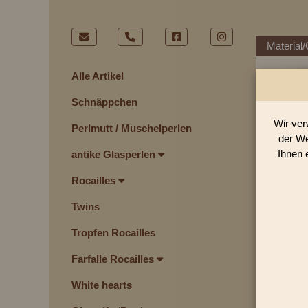
Material/
Alle Artikel
Schnäppchen
Wir ver
Perlmutt / Muschelperlen
der We
Ihnen 
antike Glasperlen
Rocailles
Twins
Tropfen Rocailles
Farfalle Rocailles
White hearts