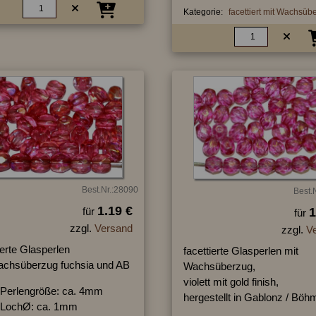
Kategorie:
facettiert mit Wachsüb
Best.Nr.:28090
Best.
1.19 €
für
1
für
zzgl.
Versand
zzgl.
V
ierte Glasperlen
facettierte Glasperlen mit
achsüberzug fuchsia und AB
Wachsüberzug,
violett mit gold finish,
Perlengröße: ca. 4mm
hergestellt in Gablonz / Böh
LochØ: ca. 1mm