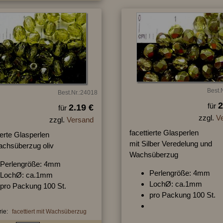
Best.
Best.Nr.:24018
2
für
2.19 €
für
zzgl.
V
zzgl.
Versand
facettierte Glasperlen
ierte Glasperlen
mit Silber Veredelung und
achsüberzug oliv
Wachsüberzug
Perlengröße: 4mm
Perlengröße: 4mm
LochØ: ca.1mm
LochØ: ca.1mm
pro Packung 100 St.
pro Packung 100 St.
ie:
facettiert mit Wachsüberzug