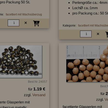
pro Packung 50 St.
Perlengröße ca.: 4mm
LochØ ca.:1mm
pro Packung ca.: 50 St
ie:
facettiert mit Wachsüberzug
Kategorie:
facettiert mit Wachsüb
Best.Nr.:24057
Best.
1.19 €
für
2
für
zzgl.
Versand
zzgl.
V
ierte Glasperlen mit
facettierte Glasperlen mit
überzug metallic,