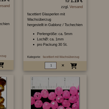
1.19 €
für
ersand
zzgl.
Versand
facettiert Glasperlen mit
Wachsüberzug
hechien
hergestellt in Gablonz / Tschechien
Perlengröße: ca. 5mm
LochØ: ca. 1mm
pro Packung 30 St.
erzug
Kategorie:
facettiert mit Wachsüberzug