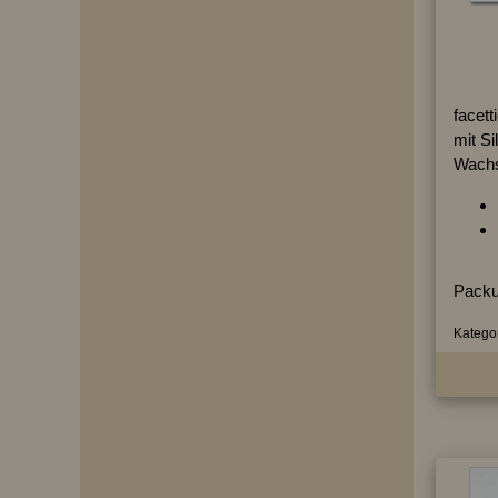
facett
mit S
Wachs
Packu
Kategor