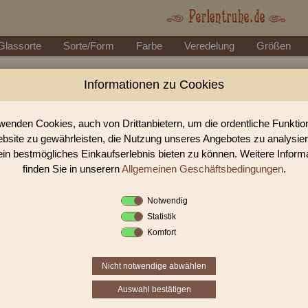
Glassorte
Sorte/Form
Farbe
Veredelung
Größen
Informationen zu Cookies
Perlen Shop für facettierte Glasperlen face
In unserem Perlen Shop finden sie zahlreich facettierte Glasperlen facetti
wenden Cookies, auch von Drittanbietern, um die ordentliche Funkti
bsite zu gewährleisten, die Nutzung unseres Angebotes zu analysie
ein bestmögliches Einkaufserlebnis bieten zu können. Weitere Inform
Sie befinden sich in folgender K
finden Sie in unserern
Allgemeinen Geschäftsbedingungen
.
facettierte Glasperlen
|
facettiert mi
Notwendig
Statistik
«
‹
1
2
3
Komfort
Nicht notwendige abwählen
Auswahl bestätigen