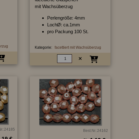
mit Wachsüberzug
Perlengröße: 4mm
LochØ: ca.1mm
pro Packung 100 St.
erzug
Kategorie:
facettiert mit Wachsüberzug
Nr.:24185
Best.Nr.:24162
.19 €