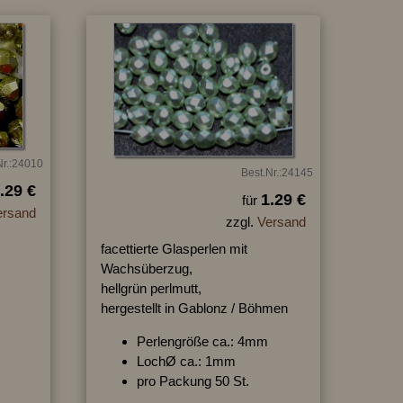
Nr.:24010
Best.Nr.:24145
.29 €
1.29 €
für
ersand
zzgl.
Versand
facettierte Glasperlen mit
Wachsüberzug,
hellgrün perlmutt,
hergestellt in Gablonz / Böhmen
Perlengröße ca.: 4mm
LochØ ca.: 1mm
pro Packung 50 St.