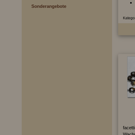
Sonderangebote
Kategor
facett
Wachs