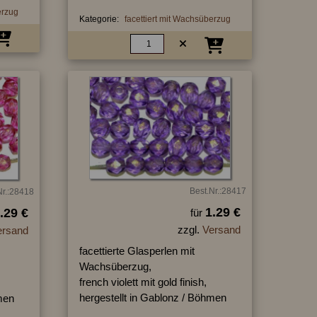
erzug
Kategorie:
facettiert mit Wachsüberzug
Best.Nr.:28417
Nr.:28418
1.29 €
.29 €
für
zzgl.
Versand
ersand
facettierte Glasperlen mit
Wachsüberzug,
french violett mit gold finish,
hergestellt in Gablonz / Böhmen
men