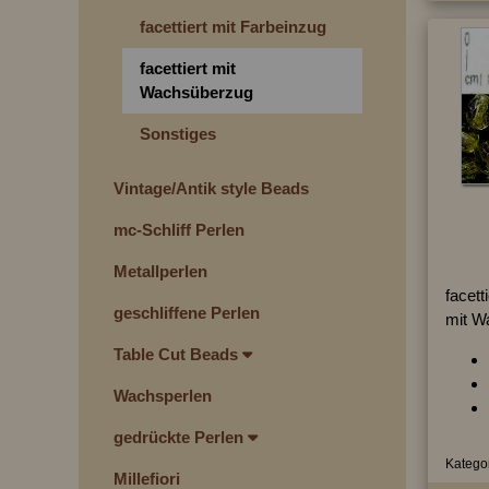
facettiert mit Farbeinzug
facettiert mit
Wachsüberzug
Sonstiges
Vintage/Antik style Beads
mc-Schliff Perlen
Metallperlen
facett
geschliffene Perlen
mit W
Table Cut Beads
Wachsperlen
gedrückte Perlen
Kategor
Millefiori