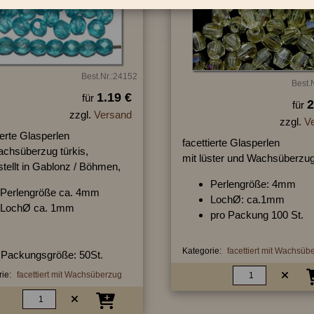
Best.Nr.:24152
Best.
1.19 €
für
2
für
zzgl.
Versand
zzgl.
V
ierte Glasperlen
facettierte Glasperlen
achsüberzug türkis,
mit lüster und Wachsüberzu
tellt in Gablonz / Böhmen,
Perlengröße: 4mm
Perlengröße ca. 4mm
LochØ: ca.1mm
LochØ ca. 1mm
pro Packung 100 St.
Kategorie:
facettiert mit Wachsüb
Packungsgröße: 50St.
ie:
facettiert mit Wachsüberzug