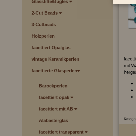
Glasstifte/Bugles
2-Cut Beads
3-Cutbeads
Holzperlen
facettiert Opalglas
facett
vintage Keramikperlen
mit W
facettierte Glasperlen
herges
Barockperlen
facettiert opak
facettiert mit AB
Kategor
Alabasterglas
facettiert transparent