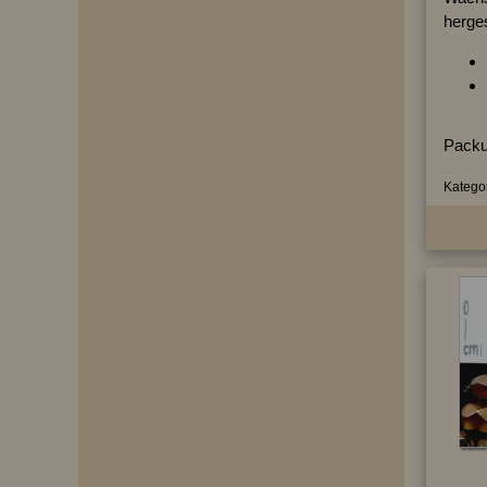
herges
Packu
Kategor