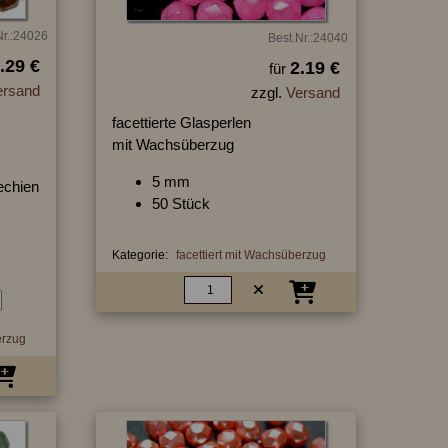
Nr.:24026
Best.Nr.:24040
.29 €
2.19 €
für
ersand
zzgl.
Versand
facettierte Glasperlen
mit Wachsüberzug
5 mm
hechien
50 Stück
Kategorie:
facettiert mit Wachsüberzug
erzug