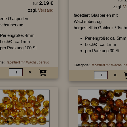
2.19 €
für
zzgl.
V
zzgl.
Versand
facettiert Glasperlen mit
ierte Glasperlen
Wachsüberzug
achsüberzug
hergestellt in Gablonz / Tsc
Perlengröße: 4mm
Perlengröße: ca. 5mm
LochØ: ca.1mm
LochØ: ca. 1mm
pro Packung 100 St.
pro Packung 30 St.
ie:
facettiert mit Wachsüberzug
Kategorie:
facettiert mit Wachsüb