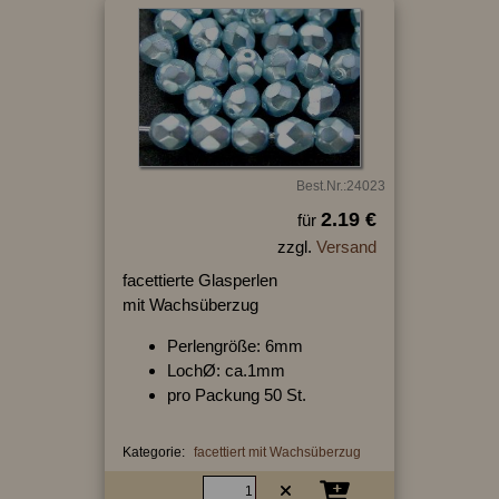
Best.Nr.:24023
2.19 €
für
zzgl.
Versand
facettierte Glasperlen
mit Wachsüberzug
Perlengröße: 6mm
LochØ: ca.1mm
pro Packung 50 St.
Kategorie:
facettiert mit Wachsüberzug