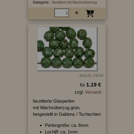
Kategorie:
facettiert mit Wachsüberzug
Best.Nr.:24039
1.19 €
für
zzgl.
Versand
facettierte Glasperlen
mit Wachsüberzug grün,
hergestellt in Gablonz / Tschechien
Perlengröße: ca. 6mm
LochØ: ca. 1mm