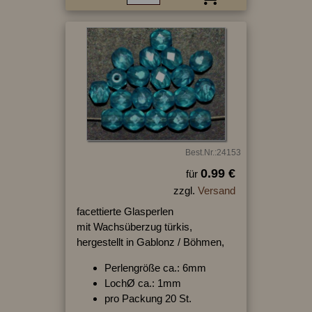
Best.Nr.:24153
0.99 €
für
zzgl.
Versand
facettierte Glasperlen
mit Wachsüberzug türkis,
hergestellt in Gablonz / Böhmen,
Perlengröße ca.: 6mm
LochØ ca.: 1mm
pro Packung 20 St.