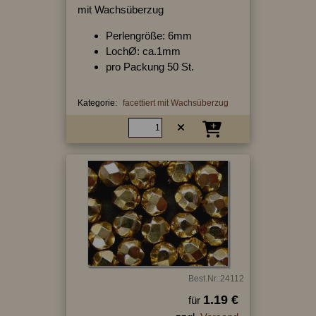
mit Wachsüberzug
Perlengröße: 6mm
LochØ: ca.1mm
pro Packung 50 St.
Kategorie:
facettiert mit Wachsüberzug
Best.Nr.:24112
1.19 €
für