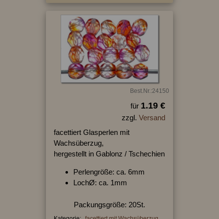
Best.Nr.:24150
1.19 €
für
zzgl.
Versand
facettiert Glasperlen mit
Wachsüberzug,
hergestellt in Gablonz / Tschechien
Perlengröße: ca. 6mm
LochØ: ca. 1mm
Packungsgröße: 20St.
Kategorie:
facettiert mit Wachsüberzug