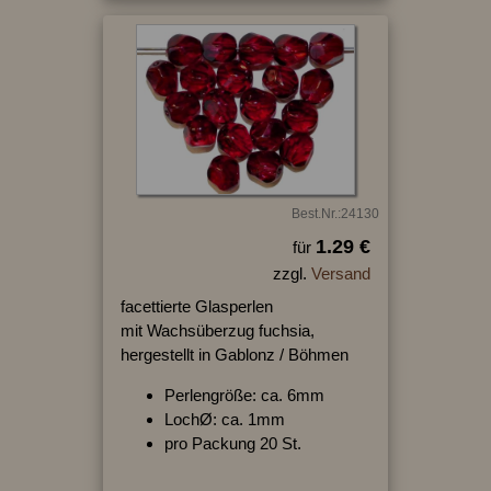
Best.Nr.:24130
1.29 €
für
zzgl.
Versand
facettierte Glasperlen
mit Wachsüberzug fuchsia,
hergestellt in Gablonz / Böhmen
Perlengröße: ca. 6mm
LochØ: ca. 1mm
pro Packung 20 St.