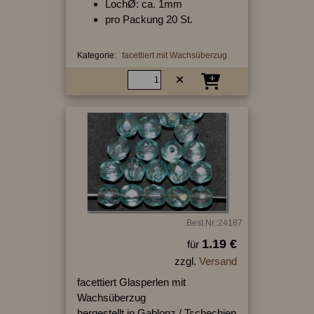
LochØ: ca. 1mm
pro Packung 20 St.
Kategorie:
facettiert mit Wachsüberzug
Best.Nr.:24187
1.19 €
für
zzgl.
Versand
facettiert Glasperlen mit
Wachsüberzug
hergestellt in Gablonz / Tschechien