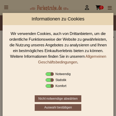


0
Informationen zu Cookies
Material/Glassorte
Sorte/Form
Farbe
Veredelung
Größen
Lochdurchmesser
Wir verwenden Cookies, auch von Drittanbietern, um die
ordentliche Funktionsweise der Website zu gewährleisten,
Perlen Shop für facettierte Glasperlen facettiert mit
die Nutzung unseres Angebotes zu analysieren und Ihnen
Wachsüberzug
ein bestmögliches Einkaufserlebnis bieten zu können.
Weitere Informationen finden Sie in unserern
Allgemeinen
In unserem Perlen Shop finden sie zahlreich facettierte
Glasperlen facettiert mit Wachsüberzug und viele weiter
Geschäftsbedingungen
.
Glasperlen.
Notwendig
Statistik
Komfort
Sie befinden sich in folgender Kategorie:
facettierte Glasperlen
|
facettiert mit Wachsüberzug
Nicht notwendige abwählen
Auswahl bestätigen
«
‹
2
3
4
›
»