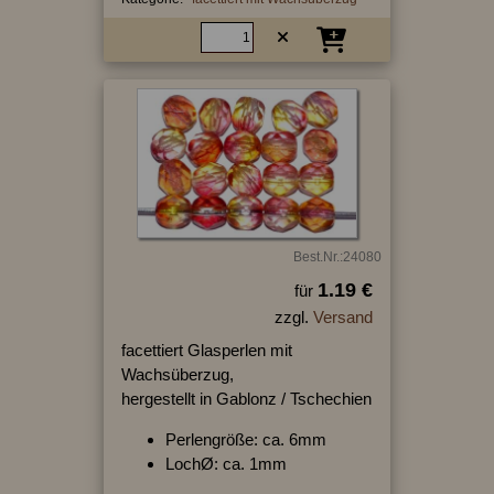
Best.Nr.:24080
1.19 €
für
zzgl.
Versand
facettiert Glasperlen mit
Wachsüberzug,
hergestellt in Gablonz / Tschechien
Perlengröße: ca. 6mm
LochØ: ca. 1mm