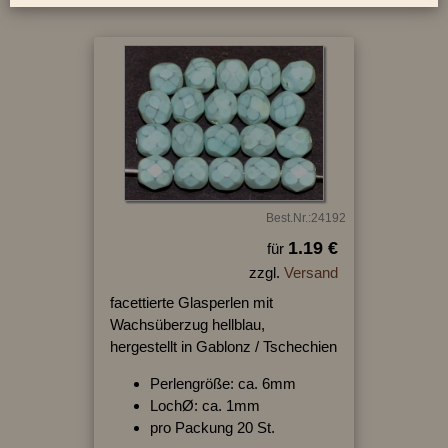
Best.Nr.:24192
1.19 €
für
zzgl.
Versand
facettierte Glasperlen mit
Wachsüberzug hellblau,
hergestellt in Gablonz / Tschechien
Perlengröße: ca. 6mm
LochØ: ca. 1mm
pro Packung 20 St.