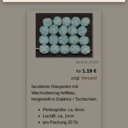
Best.Nr.:24192
1.19 €
für
zzgl.
Versand
facettierte Glasperlen mit
Wachsüberzug hellblau,
hergestellt in Gablonz / Tschechien
Perlengröße: ca. 6mm
LochØ: ca. 1mm
pro Packung 20 St.