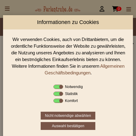


0
Informationen zu Cookies
Material/Glassorte
Sorte/Form
Farbe
Veredelung
Größen
Lochdurchmesser
Wir verwenden Cookies, auch von Drittanbietern, um die
ordentliche Funktionsweise der Website zu gewährleisten,
Perlen Shop für facettierte Glasperlen facettiert mit
die Nutzung unseres Angebotes zu analysieren und Ihnen
Wachsüberzug
ein bestmögliches Einkaufserlebnis bieten zu können.
Weitere Informationen finden Sie in unserern
Allgemeinen
In unserem Perlen Shop finden sie zahlreich facettierte
Glasperlen facettiert mit Wachsüberzug und viele weiter
Geschäftsbedingungen
.
Glasperlen.
Notwendig
Statistik
Komfort
Sie befinden sich in folgender Kategorie:
facettierte Glasperlen
|
facettiert mit Wachsüberzug
Nicht notwendige abwählen
Auswahl bestätigen
«
‹
2
3
4
›
»