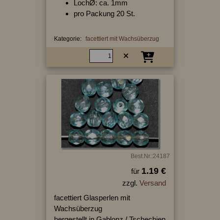
LochØ: ca. 1mm
pro Packung 20 St.
Kategorie:
facettiert mit Wachsüberzug
Best.Nr.:24187
1.19 €
für
zzgl.
Versand
facettiert Glasperlen mit
Wachsüberzug
hergestellt in Gablonz / Tschechien