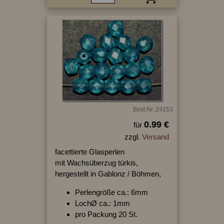
Best.Nr.:24153
0.99 €
für
zzgl.
Versand
facettierte Glasperlen
mit Wachsüberzug türkis,
hergestellt in Gablonz / Böhmen,
Perlengröße ca.: 6mm
LochØ ca.: 1mm
pro Packung 20 St.