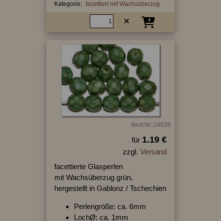
Kategorie:
facettiert mit Wachsüberzug
Best.Nr.:24039
1.19 €
für
zzgl.
Versand
facettierte Glasperlen
mit Wachsüberzug grün,
hergestellt in Gablonz / Tschechien
Perlengröße: ca. 6mm
LochØ: ca. 1mm