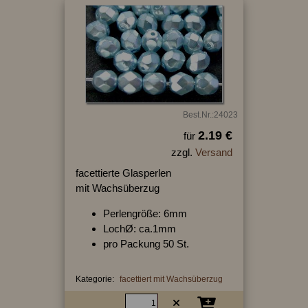
Best.Nr.:24023
2.19 €
für
zzgl.
Versand
facettierte Glasperlen
mit Wachsüberzug
Perlengröße: 6mm
LochØ: ca.1mm
pro Packung 50 St.
Kategorie:
facettiert mit Wachsüberzug