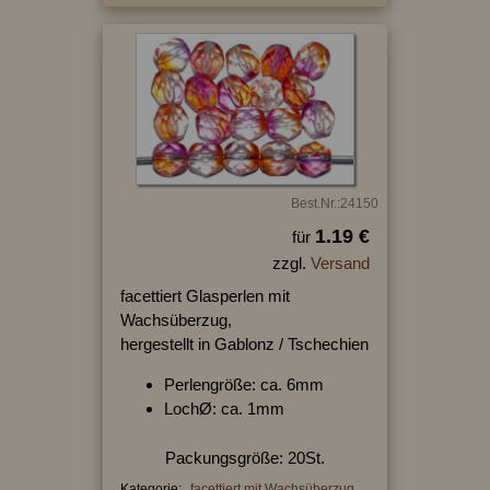
Best.Nr.:24150
1.19 €
für
zzgl.
Versand
facettiert Glasperlen mit
Wachsüberzug,
hergestellt in Gablonz / Tschechien
Perlengröße: ca. 6mm
LochØ: ca. 1mm
Packungsgröße: 20St.
Kategorie:
facettiert mit Wachsüberzug