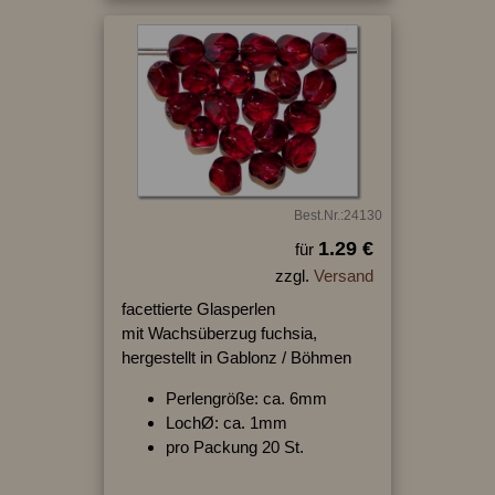
Best.Nr.:24130
1.29 €
für
zzgl.
Versand
facettierte Glasperlen
mit Wachsüberzug fuchsia,
hergestellt in Gablonz / Böhmen
Perlengröße: ca. 6mm
LochØ: ca. 1mm
pro Packung 20 St.