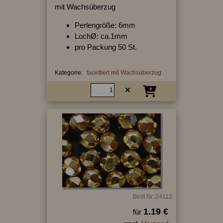
mit Wachsüberzug
Perlengröße: 6mm
LochØ: ca.1mm
pro Packung 50 St.
Kategorie:
facettiert mit Wachsüberzug
Best.Nr.:24112
1.19 €
für