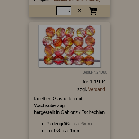
Best.Nr.:24080
1.19 €
für
zzgl.
Versand
facettiert Glasperlen mit
Wachsüberzug,
hergestellt in Gablonz / Tschechien
Perlengröße: ca. 6mm
LochØ: ca. 1mm