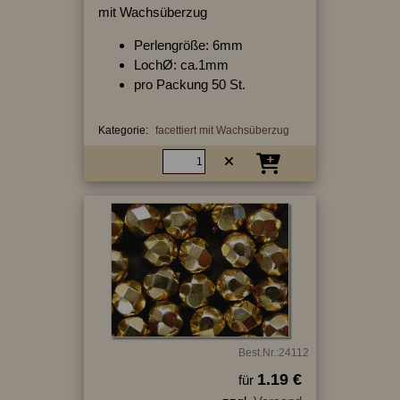
mit Wachsüberzug
Perlengröße: 6mm
LochØ: ca.1mm
pro Packung 50 St.
Kategorie:
facettiert mit Wachsüberzug
Best.Nr.:24112
1.19 €
für