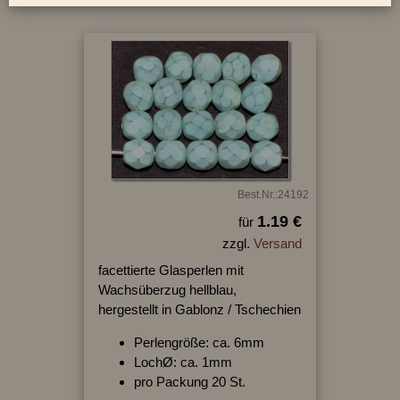
Best.Nr.:24192
1.19 €
für
zzgl.
Versand
facettierte Glasperlen mit
Wachsüberzug hellblau,
hergestellt in Gablonz / Tschechien
Perlengröße: ca. 6mm
LochØ: ca. 1mm
pro Packung 20 St.