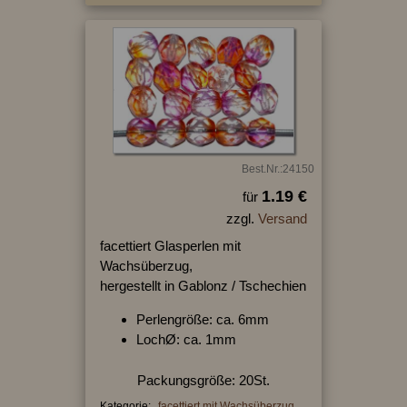
Best.Nr.:24150
1.19 €
für
zzgl.
Versand
facettiert Glasperlen mit
Wachsüberzug,
hergestellt in Gablonz / Tschechien
Perlengröße: ca. 6mm
LochØ: ca. 1mm
Packungsgröße: 20St.
Kategorie:
facettiert mit Wachsüberzug