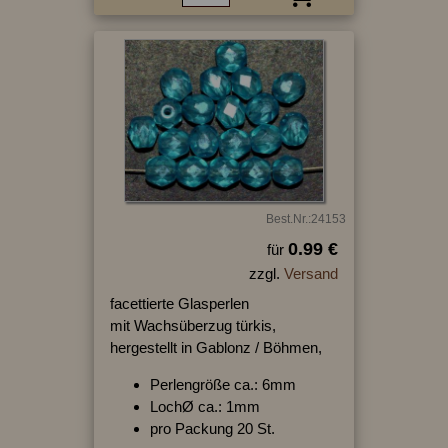
Best.Nr.:24153
0.99 €
für
zzgl.
Versand
facettierte Glasperlen
mit Wachsüberzug türkis,
hergestellt in Gablonz / Böhmen,
Perlengröße ca.: 6mm
LochØ ca.: 1mm
pro Packung 20 St.