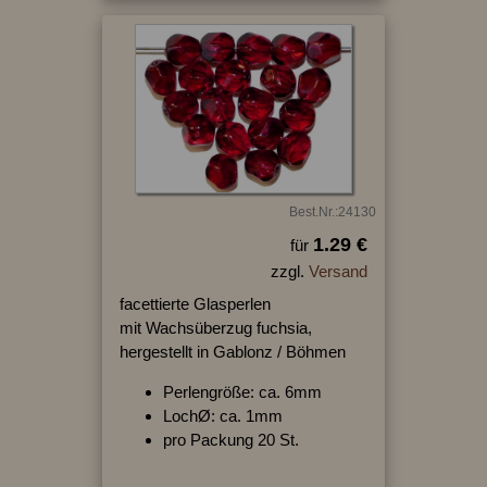
Best.Nr.:24130
1.29 €
für
zzgl.
Versand
facettierte Glasperlen
mit Wachsüberzug fuchsia,
hergestellt in Gablonz / Böhmen
Perlengröße: ca. 6mm
LochØ: ca. 1mm
pro Packung 20 St.