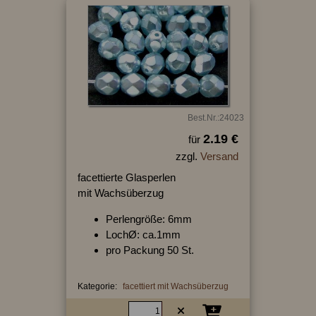
Best.Nr.:24023
2.19 €
für
zzgl.
Versand
facettierte Glasperlen
mit Wachsüberzug
Perlengröße: 6mm
LochØ: ca.1mm
pro Packung 50 St.
Kategorie:
facettiert mit Wachsüberzug