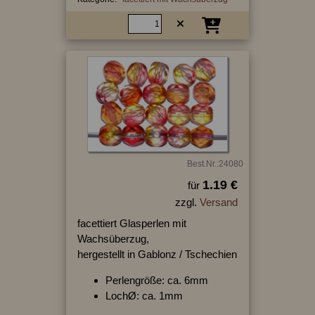
Best.Nr.:24080
1.19 €
für
zzgl.
Versand
facettiert Glasperlen mit
Wachsüberzug,
hergestellt in Gablonz / Tschechien
Perlengröße: ca. 6mm
LochØ: ca. 1mm