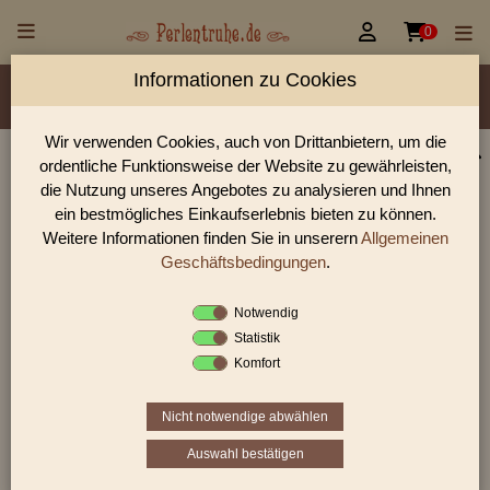


0
Informationen zu Cookies
Material/Glassorte
Sorte/Form
Farbe
Veredelung
Größen
Lochdurchmesser
Wir verwenden Cookies, auch von Drittanbietern, um die
ordentliche Funktionsweise der Website zu gewährleisten,
Perlen Shop für facettierte Glasperlen facettiert mit
die Nutzung unseres Angebotes zu analysieren und Ihnen
Wachsüberzug
ein bestmögliches Einkaufserlebnis bieten zu können.
Weitere Informationen finden Sie in unserern
Allgemeinen
In unserem Perlen Shop finden sie zahlreich facettierte
Glasperlen facettiert mit Wachsüberzug und viele weiter
Geschäftsbedingungen
.
Glasperlen.
Notwendig
Statistik
Komfort
Sie befinden sich in folgender Kategorie:
facettierte Glasperlen
|
facettiert mit Wachsüberzug
Nicht notwendige abwählen
Auswahl bestätigen
«
‹
2
3
4
›
»