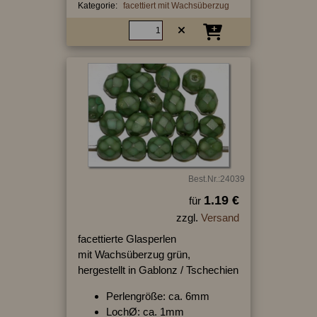
Kategorie:
facettiert mit Wachsüberzug
Best.Nr.:24039
1.19 €
für
zzgl.
Versand
facettierte Glasperlen
mit Wachsüberzug grün,
hergestellt in Gablonz / Tschechien
Perlengröße: ca. 6mm
LochØ: ca. 1mm