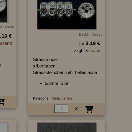
Nr.:32036
Best.Nr.:32035
.19 €
3.19 €
ersand
für
zzgl.
Versand
Strassrondell
r
silberfarben
Strasssteinchen sehr helles aqua
6/3mm, 5 St.
Kategorie:
Metallperlen