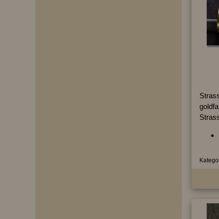
Strass
goldf
Strass
Kategor