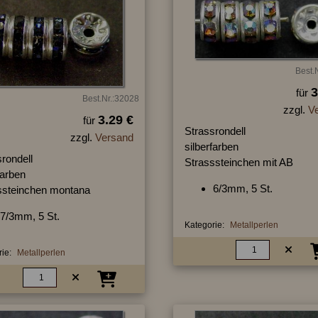
Best.
3
für
Best.Nr.:32028
zzgl.
V
3.29 €
für
Strassrondell
zzgl.
Versand
silberfarben
rondell
Strasssteinchen mit AB
farben
6/3mm, 5 St.
ssteinchen montana
7/3mm, 5 St.
Kategorie:
Metallperlen
ie:
Metallperlen