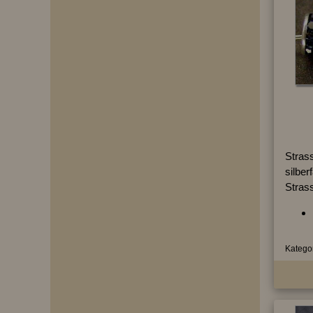
Strass
silber
Stras
Kategor