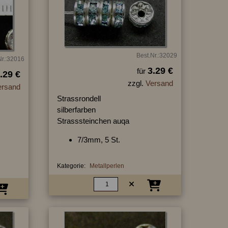
Best.Nr.:32029
Nr.:32016
3.29 €
für
.29 €
zzgl.
Versand
ersand
Strassrondell
silberfarben
Strasssteinchen auqa
7/3mm, 5 St.
Kategorie:
Metallperlen