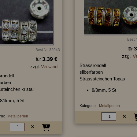
Best.
3
für
Best.Nr.:32043
zzgl.
V
3.39 €
für
Strassrondell
zzgl.
Versand
silberfarben
rondell
Strasssteinchen Topas
farben
steinchen kristall
8/3mm, 5 St
8/3mm, 5 St
Kategorie:
Metallperlen
ie:
Metallperlen