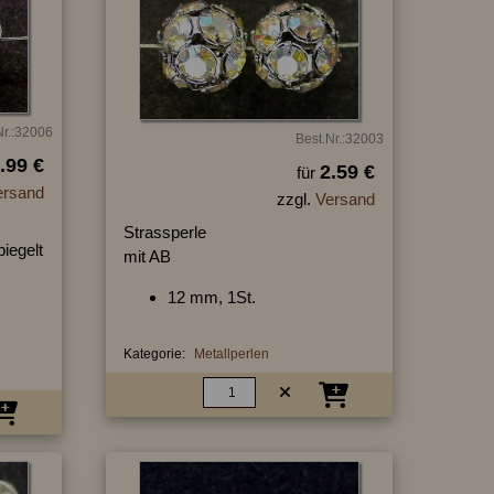
Nr.:32006
Best.Nr.:32003
.99 €
2.59 €
für
ersand
zzgl.
Versand
Strassperle
piegelt
mit AB
12 mm, 1St.
Kategorie:
Metallperlen