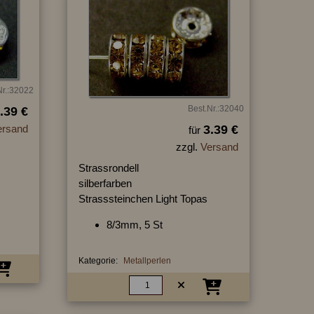
Nr.:32022
Best.Nr.:32040
.39 €
ersand
3.39 €
für
zzgl.
Versand
Strassrondell
silberfarben
Strasssteinchen Light Topas
8/3mm, 5 St
Kategorie:
Metallperlen