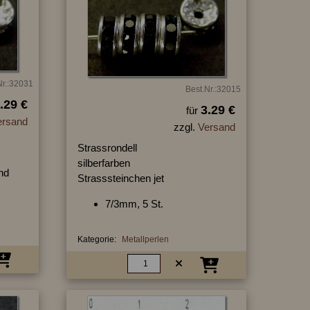
Nr.:32031
Best.Nr.:32015
.29 €
3.29 €
für
ersand
zzgl.
Versand
Strassrondell
silberfarben
nd
Strasssteinchen jet
7/3mm, 5 St.
Kategorie:
Metallperlen