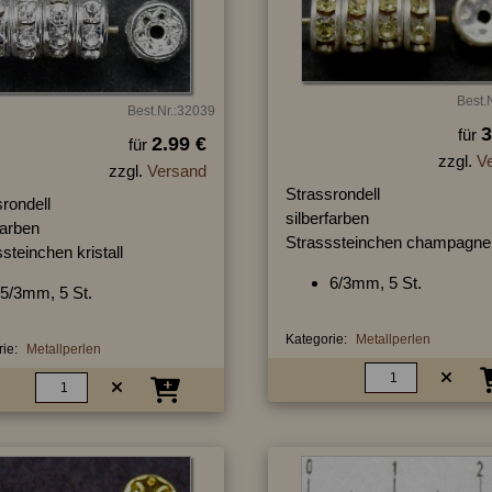
Best.
Best.Nr.:32039
3
für
2.99 €
für
zzgl.
V
zzgl.
Versand
Strassrondell
rondell
silberfarben
farben
Strasssteinchen champagne
steinchen kristall
6/3mm, 5 St.
5/3mm, 5 St.
Kategorie:
Metallperlen
ie:
Metallperlen