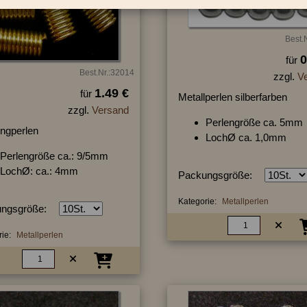
Best.
0
für
Best.Nr.:32014
zzgl.
V
1.49 €
für
Metallperlen silberfarben
zzgl.
Versand
Perlengröße ca. 5mm
ngperlen
LochØ ca. 1,0mm
Perlengröße ca.: 9/5mm
LochØ: ca.: 4mm
Packungsgröße:
Kategorie:
Metallperlen
ngsgröße:
ie:
Metallperlen