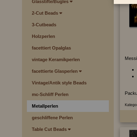
Glasstifte/Bugles
2-Cut Beads
3-Cutbeads
Holzperlen
facettiert Opalglas
Messi
vintage Keramikperlen
facettierte Glasperlen
Vintage/Antik style Beads
Packu
mc-Schliff Perlen
Kategor
Metallperlen
geschliffene Perlen
Table Cut Beads