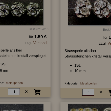
Best.Nr.:32010
Best.
1.59 €
für
1
für
zzgl.
Versand
zzgl.
V
perle altsilber
Strassperle altsilber
steinchen kristall verspiegelt
Strasssteinchen kristall vers
1St.
1St.
8 mm
10 mm
ie:
Metallperlen
Kategorie:
Metallperlen