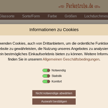
Glassorte
Sorte/Form
Farbe
Größen
Lochdurchmes
Informationen zu Cookies
Perlen Shop für Metallpe
In unserem Perlen Shop finden sie zahlreich Metallperle
wenden Cookies, auch von Drittanbietern, um die ordentliche Funkti
bsite zu gewährleisten, die Nutzung unseres Angebotes zu analysie
ein bestmögliches Einkaufserlebnis bieten zu können. Weitere Inform
Sie befinden sich in folgender K
finden Sie in unserern
Allgemeinen Geschäftsbedingungen
.
Metallperlen
Notwendig
Statistik
Komfort
Nicht notwendige abwählen
Auswahl bestätigen