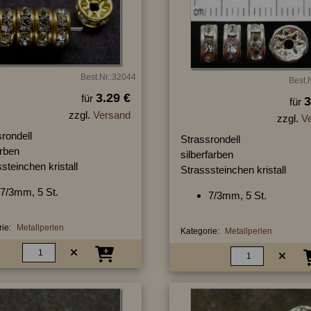
Best.Nr.:32044
Best.
3.29 €
für
3
für
zzgl.
Versand
zzgl.
V
rondell
Strassrondell
arben
silberfarben
steinchen kristall
Strasssteinchen kristall
7/3mm, 5 St.
7/3mm, 5 St.
ie:
Metallperlen
Kategorie:
Metallperlen