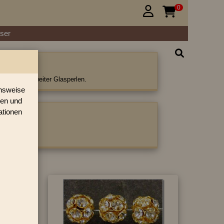
0


ser
rlen
n und viele weiter Glasperlen.
onsweise
ren und
ationen
ategorie: