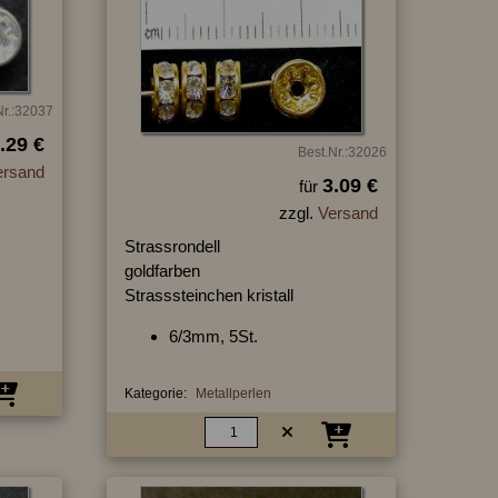
Nr.:32037
.29 €
Best.Nr.:32026
ersand
3.09 €
für
zzgl.
Versand
Strassrondell
goldfarben
Strasssteinchen kristall
6/3mm, 5St.
Kategorie:
Metallperlen