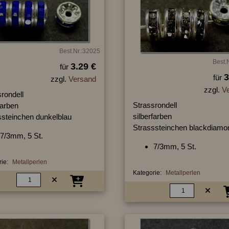
Best.Nr.:32025
Best.
3.29 €
für
3
für
zzgl.
Versand
zzgl.
V
rondell
Strassrondell
farben
silberfarben
ssteinchen dunkelblau
Strasssteinchen blackdiamo
7/3mm, 5 St.
7/3mm, 5 St.
ie:
Metallperlen
Kategorie:
Metallperlen