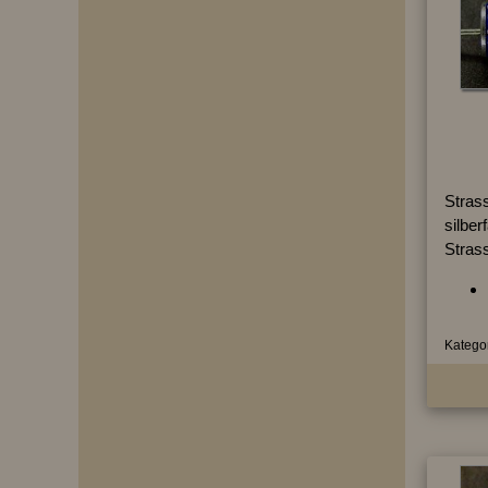
Strass
silber
Stras
Kategor