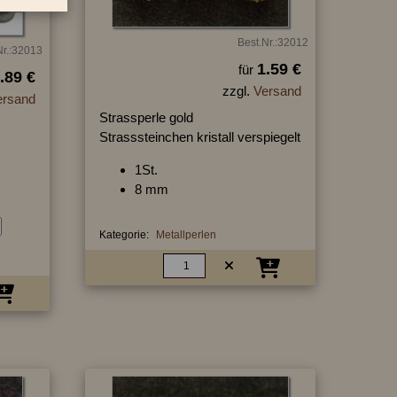
Best.Nr.:32012
Nr.:32013
1.59 €
für
.89 €
zzgl.
Versand
ersand
Strassperle gold
Strasssteinchen kristall verspiegelt
1St.
8 mm
Kategorie:
Metallperlen