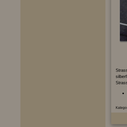
Strass
silber
Strass
Kategor