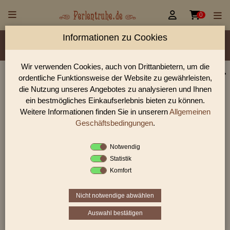


0
Informationen zu Cookies
Material/Glassorte
Sorte/Form
Farbe
Veredelung
Rocailles Größen
Wir verwenden Cookies, auch von Drittanbietern, um die
ordentliche Funktionsweise der Website zu gewährleisten,
Perlen Shop für antike Glasperlen 3-Cutbeads
die Nutzung unseres Angebotes zu analysieren und Ihnen
In unserem Perlen Shop finden sie zahlreich antike Glasperlen
ein bestmögliches Einkaufserlebnis bieten zu können.
3-Cutbeads und viele weiter Glasperlen.
Weitere Informationen finden Sie in unserern
Allgemeinen
Geschäftsbedingungen
.
Notwendig
Sie befinden sich in folgender Kategorie:
Statistik
antike Glasperlen
|
antike 3-Cutbeads
Komfort
Nicht notwendige abwählen
«
‹
1
2
3
›
»
Auswahl bestätigen