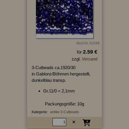
Best.Nr.:62049
2.59 €
für
zzgl.
Versand
3-Cutbeads ca.1920/30
in Gablonz/Böhmen hergestellt,
dunkelblau transp.
Gr.11/0 = 2,1mm
Packungsgröße: 10g
Kategorie:
antike 3-Cutbeads