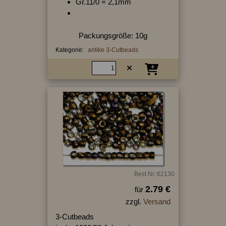
Gr.11/0 = 2,1mm
Packungsgröße: 10g
Kategorie:
antike 3-Cutbeads
Best.Nr.:62130
2.79 €
für
zzgl.
Versand
3-Cutbeads