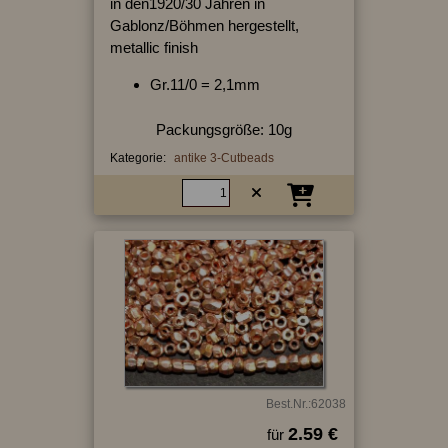
in den1920/30 Jahren in
Gablonz/Böhmen hergestellt,
metallic finish
Gr.11/0 = 2,1mm
Packungsgröße: 10g
Kategorie:
antike 3-Cutbeads
Best.Nr.:62038
2.59 €
für