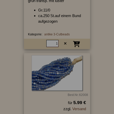
grün transp. mit lüster
Gr.11/0
ca.250 St.auf einem Bund
aufgezogen
Kategorie:
antike 3-Cutbeads
Best.Nr.:62008
5.99 €
für
zzgl.
Versand