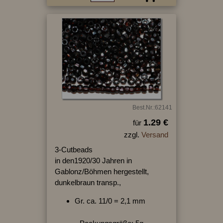
Best.Nr.:62141
1.29 €
für
zzgl.
Versand
3-Cutbeads
in den1920/30 Jahren in
Gablonz/Böhmen hergestellt,
dunkelbraun transp.,
Gr. ca. 11/0 = 2,1 mm