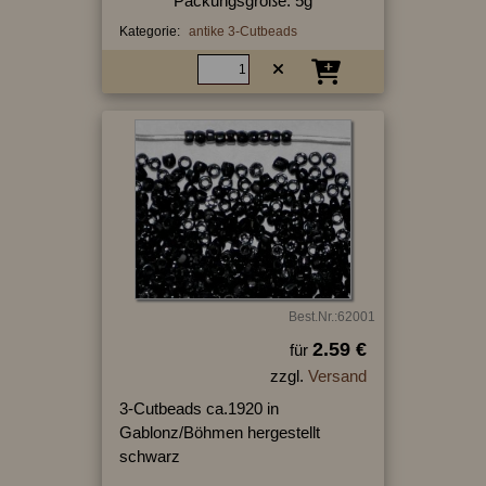
Packungsgröße: 5g
Kategorie:
antike 3-Cutbeads
Best.Nr.:62001
2.59 €
für
zzgl.
Versand
3-Cutbeads ca.1920 in
Gablonz/Böhmen hergestellt
schwarz