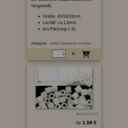
hergestellt,
Größe: 43/19/10mm
LochØ: ca.1,0mm
pro Packung 1 St.
Kategorie:
antike Glasperlen sonstige
Best.Nr.:63042
1.59 €
für