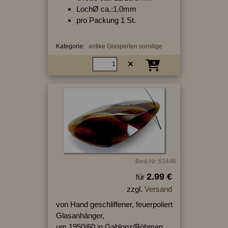
LochØ ca.:1,0mm
pro Packung 1 St.
Kategorie:
antike Glasperlen sonstige
Best.Nr.:63446
2.99 €
für
zzgl.
Versand
von Hand geschliffener, feuerpoliert
Glasanhänger,
um 1950/60 in Gablonz/Böhmen