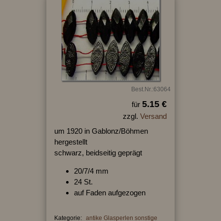
Best.Nr.:63064
5.15 €
für
zzgl.
Versand
um 1920 in Gablonz/Böhmen
hergestellt
schwarz, beidseitig geprägt
20/7/4 mm
24 St.
auf Faden aufgezogen
Kategorie:
antike Glasperlen sonstige