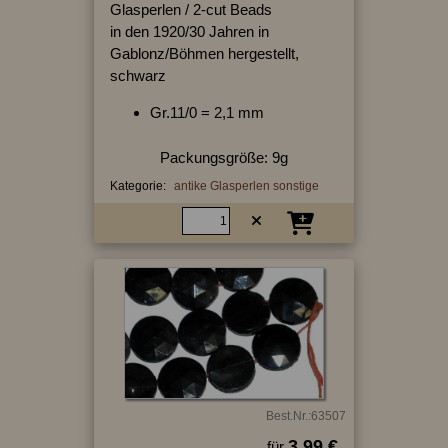
Glasperlen / 2-cut Beads
in den 1920/30 Jahren in
Gablonz/Böhmen hergestellt,
schwarz
Gr.11/0 = 2,1 mm
Packungsgröße: 9g
Kategorie:
antike Glasperlen sonstige
Best.Nr.:63507
3.99 €
für