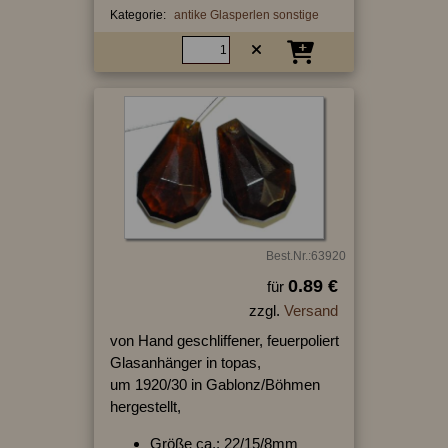
Kategorie:
antike Glasperlen sonstige
Best.Nr.:63920
0.89 €
für
zzgl.
Versand
von Hand geschliffener, feuerpoliert
Glasanhänger in topas,
um 1920/30 in Gablonz/Böhmen
hergestellt,
Größe ca.: 22/15/8mm