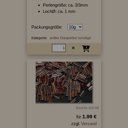
Perlengröße: ca. 3/3mm
LochØ: ca. 1 mm
Packungsgröße:
Kategorie:
antike Glasperlen sonstige
Best.Nr.:63748
1.99 €
für
zzgl.
Versand