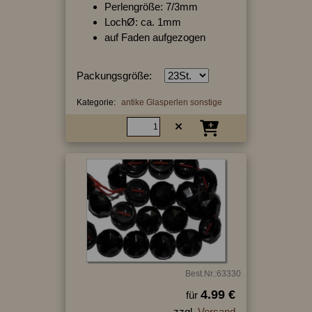
Perlengröße: 7/3mm
LochØ: ca. 1mm
auf Faden aufgezogen
Packungsgröße:
Kategorie:
antike Glasperlen sonstige
Best.Nr.:63330
4.99 €
für
zzgl.
Versand