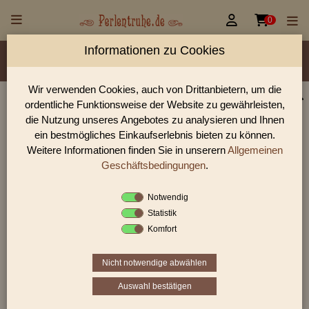


0
Informationen zu Cookies
Material/Glassorte
Sorte/Form
Farbe
Veredelung
Größen
Rocailles Größen
Lochdurchmesser
Wir verwenden Cookies, auch von Drittanbietern, um die
ordentliche Funktionsweise der Website zu gewährleisten,
Perlen Shop für antike Glasperlen sonstige
die Nutzung unseres Angebotes zu analysieren und Ihnen
In unserem Perlen Shop finden sie zahlreich antike Glasperlen
ein bestmögliches Einkaufserlebnis bieten zu können.
sonstige und viele weiter Glasperlen.
Weitere Informationen finden Sie in unserern
Allgemeinen
Geschäftsbedingungen
.
Notwendig
Sie befinden sich in folgender Kategorie:
Statistik
antike Glasperlen
|
antike Glasperlen sonstige
Komfort
Nicht notwendige abwählen
1
2
3
›
»
Auswahl bestätigen