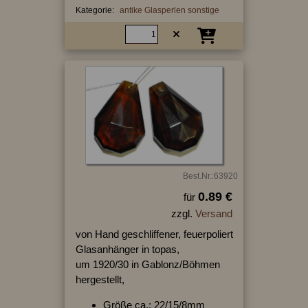
Kategorie:
antike Glasperlen sonstige
Best.Nr.:63920
0.89 €
für
zzgl.
Versand
von Hand geschliffener, feuerpoliert
Glasanhänger in topas,
um 1920/30 in Gablonz/Böhmen
hergestellt,
Größe ca.: 22/15/8mm