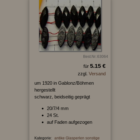
Best.Nr.:63064
5.15 €
für
zzgl.
Versand
um 1920 in Gablonz/Böhmen
hergestellt
schwarz, beidseitig geprägt
20/7/4 mm
24 St.
auf Faden aufgezogen
Kategorie:
antike Glasperlen sonstige