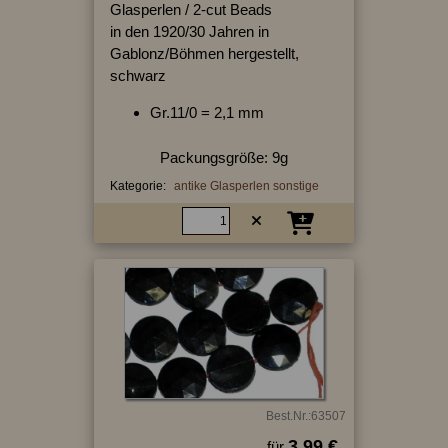
Glasperlen / 2-cut Beads
in den 1920/30 Jahren in
Gablonz/Böhmen hergestellt,
schwarz
Gr.11/0 = 2,1 mm
Packungsgröße: 9g
Kategorie:
antike Glasperlen sonstige
Best.Nr.:63507
3.99 €
für