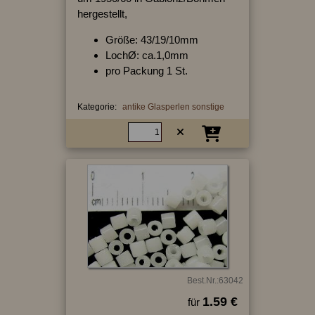
hergestellt,
Größe: 43/19/10mm
LochØ: ca.1,0mm
pro Packung 1 St.
Kategorie:
antike Glasperlen sonstige
Best.Nr.:63042
1.59 €
für