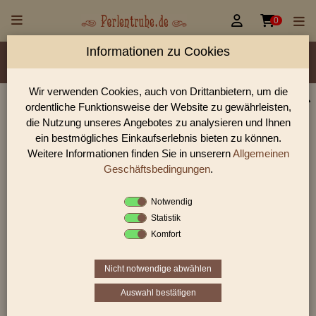


0
Informationen zu Cookies
Material/Glassorte
Sorte/Form
Farbe
Veredelung
Größen
Rocailles Größen
Lochdurchmesser
Wir verwenden Cookies, auch von Drittanbietern, um die
ordentliche Funktionsweise der Website zu gewährleisten,
Perlen Shop für antike Glasperlen sonstige
die Nutzung unseres Angebotes zu analysieren und Ihnen
In unserem Perlen Shop finden sie zahlreich antike Glasperlen
ein bestmögliches Einkaufserlebnis bieten zu können.
sonstige und viele weiter Glasperlen.
Weitere Informationen finden Sie in unserern
Allgemeinen
Geschäftsbedingungen
.
Notwendig
Sie befinden sich in folgender Kategorie:
Statistik
antike Glasperlen
|
antike Glasperlen sonstige
Komfort
Nicht notwendige abwählen
1
2
3
›
»
Auswahl bestätigen