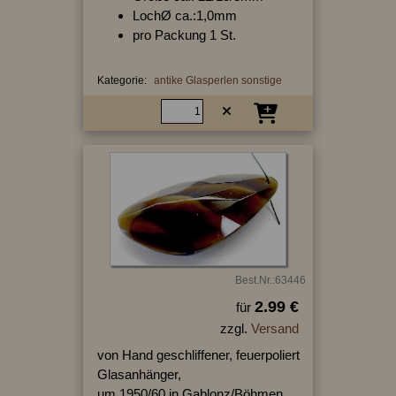
LochØ ca.:1,0mm
pro Packung 1 St.
Kategorie:
antike Glasperlen sonstige
Best.Nr.:63446
2.99 €
für
zzgl.
Versand
von Hand geschliffener, feuerpoliert
Glasanhänger,
um 1950/60 in Gablonz/Böhmen