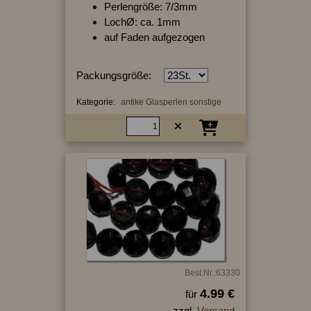
Perlengröße: 7/3mm
LochØ: ca. 1mm
auf Faden aufgezogen
Packungsgröße:
Kategorie:
antike Glasperlen sonstige
Best.Nr.:63330
4.99 €
für
zzgl.
Versand