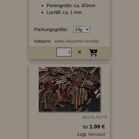
Perlengröße: ca. 3/3mm
LochØ: ca. 1 mm
Packungsgröße:
Kategorie:
antike Glasperlen sonstige
Best.Nr.:63748
1.99 €
für
zzgl.
Versand