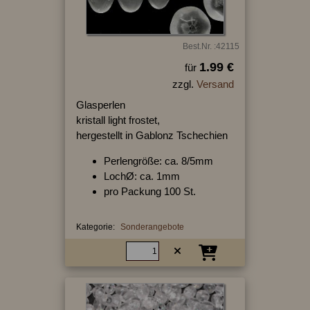
Best.Nr. :42115
1.99 €
für
zzgl.
Versand
Glasperlen
kristall light frostet,
hergestellt in Gablonz Tschechien
Perlengröße: ca. 8/5mm
LochØ: ca. 1mm
pro Packung 100 St.
Kategorie:
Sonderangebote