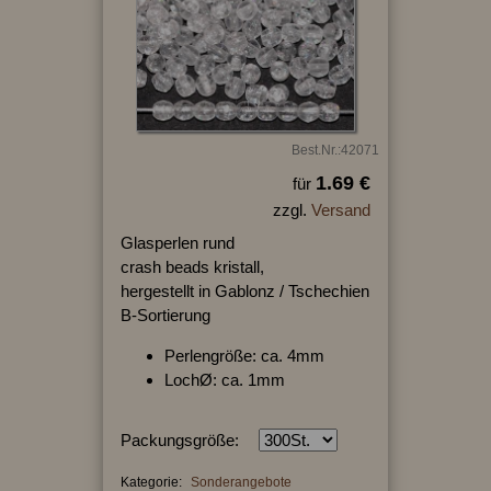
Best.Nr.:42071
1.69 €
für
zzgl.
Versand
Glasperlen rund
crash beads kristall,
hergestellt in Gablonz / Tschechien
B-Sortierung
Perlengröße: ca. 4mm
LochØ: ca. 1mm
Packungsgröße:
Kategorie:
Sonderangebote