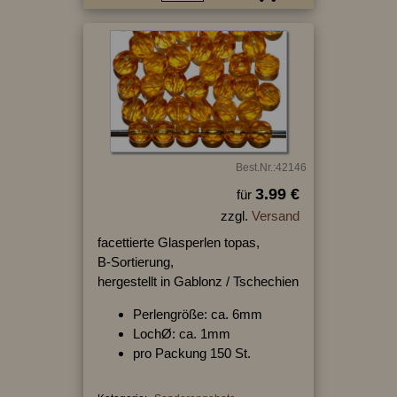
Best.Nr.:42146
3.99 €
für
zzgl.
Versand
facettierte Glasperlen topas,
B-Sortierung,
hergestellt in Gablonz / Tschechien
Perlengröße: ca. 6mm
LochØ: ca. 1mm
pro Packung 150 St.