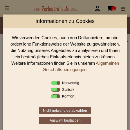


0
Informationen zu Cookies
Material/Glassorte
Sorte/Form
Farbe
Veredelung
Größen
Lochdurchmesser
Wir verwenden Cookies, auch von Drittanbietern, um die
ordentliche Funktionsweise der Website zu gewährleisten,
Perlen Shop für Sonderangebote Perlen
die Nutzung unseres Angebotes zu analysieren und Ihnen
In unserem Perlen Shop finden sie zahlreich Sonderangebote
ein bestmögliches Einkaufserlebnis bieten zu können.
Perlen und viele weiter Glasperlen.
Weitere Informationen finden Sie in unserern
Allgemeinen
Geschäftsbedingungen
.
Notwendig
Sie befinden sich in folgender Kategorie:
Statistik
Sonderangebote
Komfort
Nicht notwendige abwählen
Auswahl bestätigen