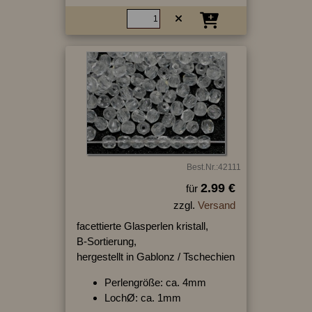
Best.Nr.:42111
2.99 €
für
zzgl.
Versand
facettierte Glasperlen kristall,
B-Sortierung,
hergestellt in Gablonz / Tschechien
Perlengröße: ca. 4mm
LochØ: ca. 1mm