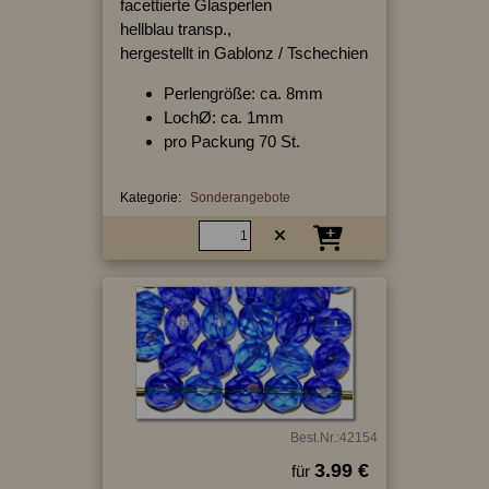
facettierte Glasperlen
hellblau transp.,
hergestellt in Gablonz / Tschechien
Perlengröße: ca. 8mm
LochØ: ca. 1mm
pro Packung 70 St.
Kategorie:
Sonderangebote
Best.Nr.:42154
3.99 €
für