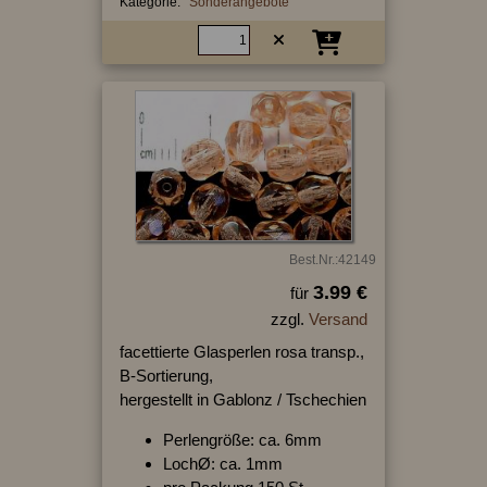
Kategorie:
Sonderangebote
Best.Nr.:42149
3.99 €
für
zzgl.
Versand
facettierte Glasperlen rosa transp.,
B-Sortierung,
hergestellt in Gablonz / Tschechien
Perlengröße: ca. 6mm
LochØ: ca. 1mm