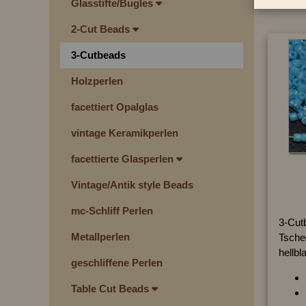
Glasstifte/Bugles
2-Cut Beads
3-Cutbeads
Holzperlen
facettiert Opalglas
vintage Keramikperlen
facettierte Glasperlen
Vintage/Antik style Beads
mc-Schliff Perlen
3-Cut
Metallperlen
Tsche
hellbl
geschliffene Perlen
Table Cut Beads