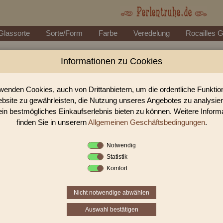
Glassorte
Sorte/Form
Farbe
Veredelung
Rocailles 
Informationen zu Cookies
Perlen Shop für 3-Cutbeads
In unserem Perlen Shop finden sie zahlreich 3-Cutbeads Pe
wenden Cookies, auch von Drittanbietern, um die ordentliche Funkti
bsite zu gewährleisten, die Nutzung unseres Angebotes zu analysie
ein bestmögliches Einkaufserlebnis bieten zu können. Weitere Inform
Sie befinden sich in folgender K
finden Sie in unserern
Allgemeinen Geschäftsbedingungen
.
3-Cutbeads
Notwendig
3-Cut-Beads
sind
Perlen
mit
drei Schnitten
, die "
tonnenförmig
Statistik
mit einer
runden Perle
. Diese wird
dann durch
eher zufällige 
Komfort
Perle
verarbeitet. Diese Art der Herstellung macht diese
Perle
individuelle
Schmuckstücke
entstehen.
Nicht notwendige abwählen
Auswahl bestätigen
«
‹
1
2