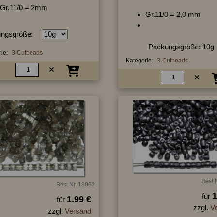
Gr.11/0 = 2mm
Gr.11/0 = 2,0 mm
ngsgröße:
Packungsgröße: 10g
ie:
3-Cutbeads
Kategorie:
3-Cutbeads
Best.
Best.Nr.:18062
1
für
1.99 €
für
zzgl.
V
zzgl.
Versand