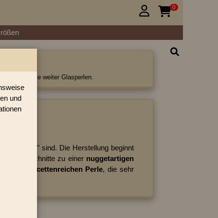
0


Größen
 Perlen
rlen und viele weiter Glasperlen.
onsweise
ren und
ationen
ategorie:
 facettiert
" sind. Die Herstellung beginnt
Maschinenschnitte zu einer
nuggetartigen
zu einer
facettenreichen Perle
, die sehr
3