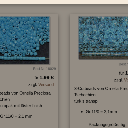
Best.
Best.Nr.:18029
1
für
1.99 €
für
zzgl.
V
zzgl.
Versand
3-Cutbeads von Ornella Pre
beads von Ornella Preciosa
Tschechien
chien
türkis transp.
au opak mit lüster finish
Gr.11/0 = 2,1mm
Gr.11/0 = 2,1 mm
Packungsgröße: 5g