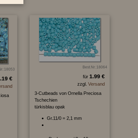
Best.Nr.:18064
Nr.:18053
1.99 €
für
.19 €
zzgl.
Versand
ersand
3-Cutbeads von Ornella Preciosa
ciosa
Tschechien
türkisblau opak
Gr.11/0 = 2,1 mm