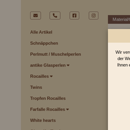
Material/
Alle Artikel
Schnäppchen
Wir ver
Perlmutt / Muschelperlen
der We
Ihnen 
antike Glasperlen
Rocailles
Twins
Tropfen Rocailles
Farfalle Rocailles
White hearts