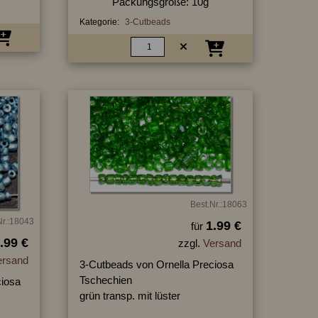
Packungsgröße: 10g
Kategorie:
3-Cutbeads
Best.Nr.:18063
Nr.:18043
1.99 €
für
.99 €
zzgl.
Versand
ersand
3-Cutbeads von Ornella Preciosa
Tschechien
ciosa
grün transp. mit lüster