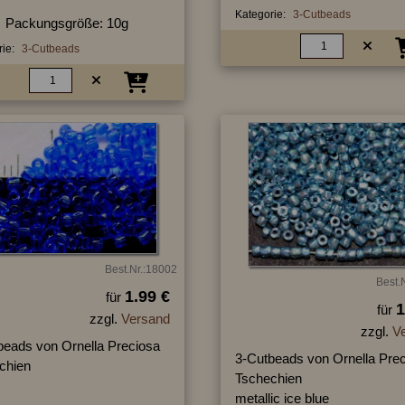
Kategorie:
3-Cutbeads
Packungsgröße: 10g
ie:
3-Cutbeads
Best.Nr.:18002
Best.
1.99 €
für
1
für
zzgl.
Versand
zzgl.
V
beads von Ornella Preciosa
3-Cutbeads von Ornella Pre
chien
Tschechien
metallic ice blue