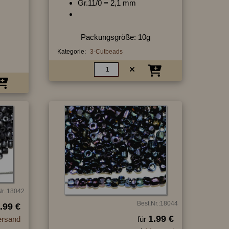
Gr.11/0 = 2,1 mm
Packungsgröße: 10g
Kategorie:
3-Cutbeads
Nr.:18042
Best.Nr.:18044
.99 €
1.99 €
ersand
für