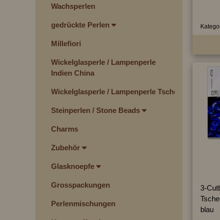
Wachsperlen
gedrückte Perlen
Kategor
Millefiori
Wickelglasperle / Lampenperle
Indien China
Wickelglasperle / Lampenperle Tschechien
Steinperlen / Stone Beads
Charms
Zubehör
Glasknoepfe
Grosspackungen
3-Cut
Tsche
Perlenmischungen
blau