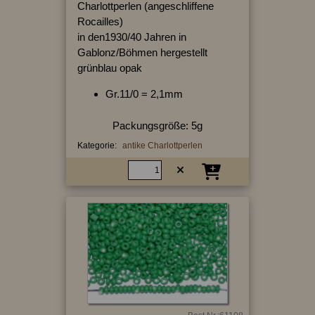
Charlottperlen (angeschliffene
Rocailles)
in den1930/40 Jahren in
Gablonz/Böhmen hergestellt
grünblau opak
Gr.11/0 = 2,1mm
Packungsgröße: 5g
Kategorie:
antike Charlottperlen