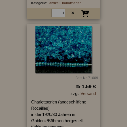
Kategorie:
antike Charlottperlen
Best.Nr.:71009
1.59 €
für
zzgl.
Versand
Charlottperlen (angeschliffene
Rocailles)
in den1920/30 Jahren in
Gablonz/Böhmen hergestellt
türkis transparent