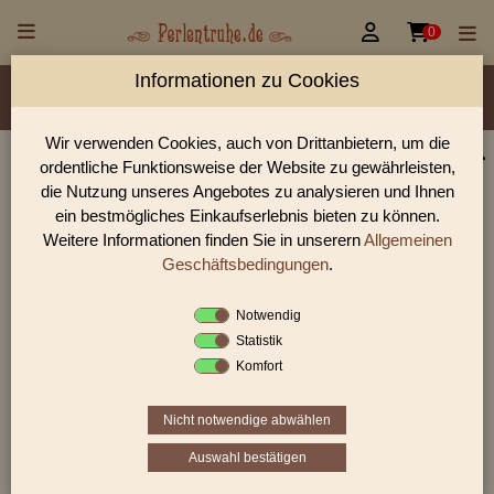


0
Informationen zu Cookies
Material/Glassorte
Sorte/Form
Farbe
Rocailles Größen
Wir verwenden Cookies, auch von Drittanbietern, um die
ordentliche Funktionsweise der Website zu gewährleisten,
Perlen Shop für antike Glasperlen Charlottperlen
die Nutzung unseres Angebotes zu analysieren und Ihnen
In unserem Perlen Shop finden sie zahlreich antike Glasperlen
ein bestmögliches Einkaufserlebnis bieten zu können.
Charlottperlen und viele weiter Glasperlen.
Weitere Informationen finden Sie in unserern
Allgemeinen
Geschäftsbedingungen
.
Notwendig
Sie befinden sich in folgender Kategorie:
Statistik
antike Glasperlen
|
antike Charlottperlen
Komfort
Nicht notwendige abwählen
Auswahl bestätigen