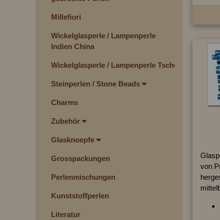
Millefiori
Wickelglasperle / Lampenperle
Indien China
Wickelglasperle / Lampenperle Tschechien
Steinperlen / Stone Beads
Charms
Zubehör
Glasknoepfe
Glaspe
Grosspackungen
von P
Perlenmischungen
herges
mittel
Kunststoffperlen
Literatur