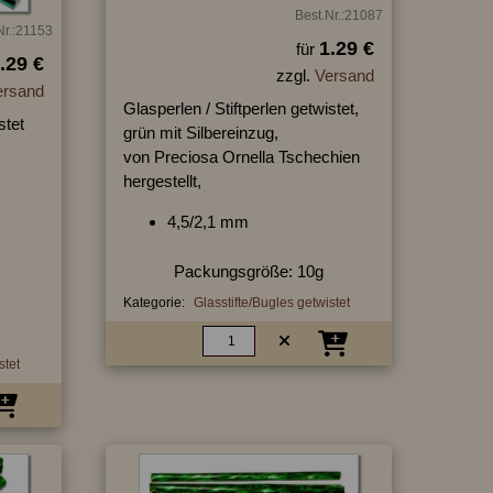
Best.Nr.:21087
Nr.:21153
1.29 €
für
.29 €
zzgl.
Versand
ersand
Glasperlen / Stiftperlen getwistet,
stet
grün mit Silbereinzug,
von Preciosa Ornella Tschechien
hergestellt,
4,5/2,1 mm
Packungsgröße: 10g
Kategorie:
Glasstifte/Bugles getwistet
stet