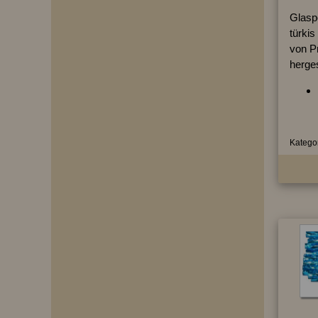
Glaspe
türkis
von P
herges
Kategor