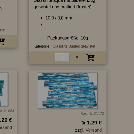
Glasstifte aqua mit Silbereinzug
getwistet und mattiert (frostet)
m
10,0 / 3,0 mm
stet
Packungsgröße: 10g
Kategorie:
Glasstifte/Bugles getwistet
Nr.:21064
Best.Nr.:21173
.29 €
1.29 €
für
ersand
zzgl.
Versand