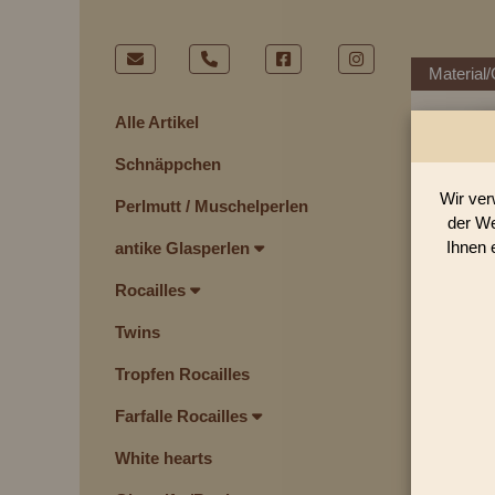
Material/
Alle Artikel
Schnäppchen
Wir ver
Perlmutt / Muschelperlen
der We
Ihnen 
antike Glasperlen
Rocailles
Twins
Tropfen Rocailles
Farfalle Rocailles
White hearts