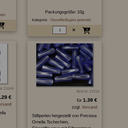
Packungsgröße: 10g
stet
Kategorie:
Glasstifte/Bugles getwistet
Nr.:21049
Best.Nr.:21018
.29 €
1.39 €
für
ersand
zzgl.
Versand
ella
Stiftperlen hergestellt von Preciosa
Ornella Tschechien,