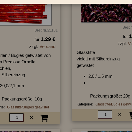
Best.
Best.Nr.:21181
1
für
1.29 €
für
zzgl.
V
zzgl.
Versand
Glasstifte
erlen / Bugles getwistet von
violett mit Silbereinzug
a Preciosa Ornella
getwistet
chien,
t Silbereinzug
2,0 / 1,5 mm
30,0/2,1 mm
Packungsgröße: 20g
Packungsgröße: 10g
Kategorie:
Glasstifte/Bugles getwi
ie:
Glasstifte/Bugles getwistet