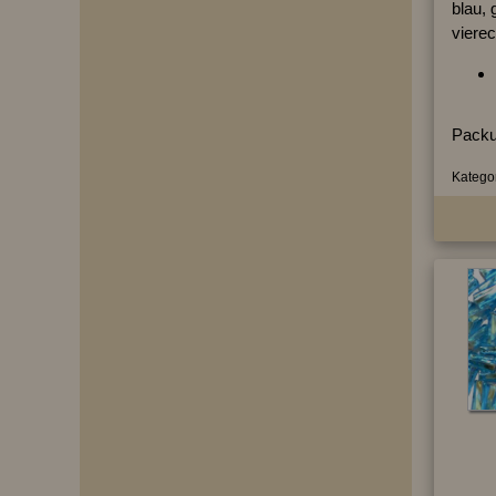
blau, 
vierec
Packu
Kategor