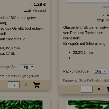
1.29 €
für
Best.
zzgl.
Versand
1
für
rlen / Stiftperlen getwistet,
zzgl.
V
lang,
Glasperlen / Stiftperlen getwi
reciosa Ornella Tschechien
von Preciosa Tschechien
tellt,
hergestellt,
 mit Silbereinzug
türkisgrün mit Silbereinzug
60,0/2,3 mm
20,0/2,1 mm
ca. 17 St.
ngsgröße:
Packungsgröße:
ie:
Glasstifte/Bugles getwistet
Kategorie:
Glasstifte/Bugles getwi