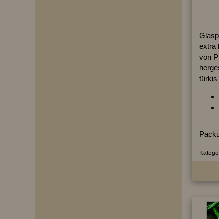
Glaspe
extra 
von P
herges
türkis
Packu
Kategor