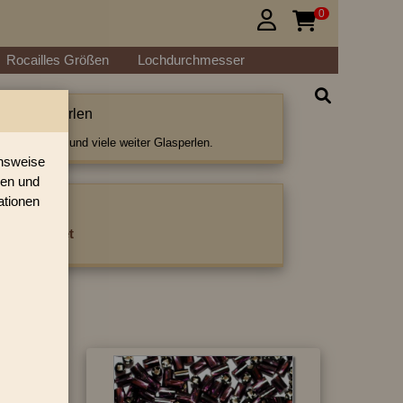
0


Rocailles Größen
Lochdurchmesser
etwistet Perlen
istet Perlen und viele weiter Glasperlen.
onsweise
ren und
ationen
ategorie:
es getwistet
›
»