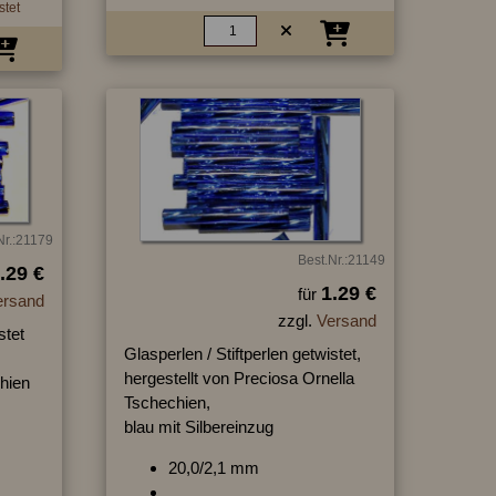
stet
Nr.:21179
Best.Nr.:21149
.29 €
1.29 €
für
ersand
zzgl.
Versand
stet
Glasperlen / Stiftperlen getwistet,
hergestellt von Preciosa Ornella
hien
Tschechien,
blau mit Silbereinzug
20,0/2,1 mm