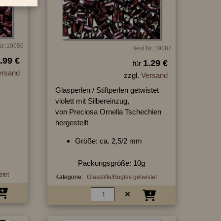
Nr.:19056
Best.Nr.:19087
.99 €
1.29 €
für
ersand
zzgl.
Versand
Glasperlen / Stiftperlen getwistet
violett mit Silbereinzug,
von Preciosa Ornella Tschechien
hergestellt
Größe: ca. 2,5/2 mm
Packungsgröße: 10g
stet
Kategorie:
Glasstifte/Bugles getwistet