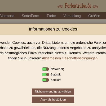
Glassorte
Sorte/Form
Farbe
Veredelung
Größen
Informationen zu Cookies
Perlen Shop für Glasstifte/Bugles g
In unserem Perlen Shop finden sie zahlreich Glasstifte/Bugles getw
wenden Cookies, auch von Drittanbietern, um die ordentliche Funkti
bsite zu gewährleisten, die Nutzung unseres Angebotes zu analysie
ein bestmögliches Einkaufserlebnis bieten zu können. Weitere Inform
Sie befinden sich in folgender K
finden Sie in unserern
Allgemeinen Geschäftsbedingungen
.
Glasstifte/Bugles
|
Glasstifte/Bugl
Notwendig
Statistik
«
‹
1
2
3
Komfort
Nicht notwendige abwählen
Auswahl bestätigen