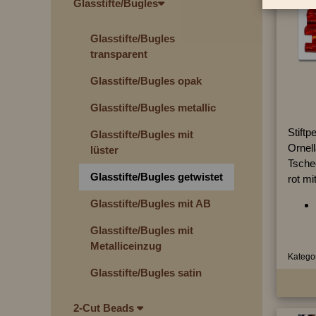
Glasstifte/Bugles
Glasstifte/Bugles
transparent
Glasstifte/Bugles opak
Glasstifte/Bugles metallic
Stiftp
Glasstifte/Bugles mit
Ornell
lüster
Tsche
Glasstifte/Bugles getwistet
rot mi
Glasstifte/Bugles mit AB
Glasstifte/Bugles mit
Metalliceinzug
Kategor
Glasstifte/Bugles satin
2-Cut Beads