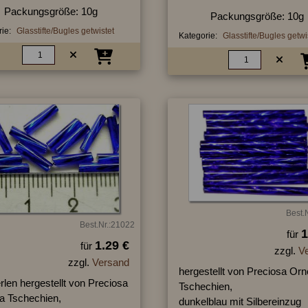
Packungsgröße: 10g
Packungsgröße: 10g
ie:
Glasstifte/Bugles getwistet
Kategorie:
Glasstifte/Bugles getwi
Best.
Best.Nr.:21022
1
für
1.29 €
für
zzgl.
V
zzgl.
Versand
hergestellt von Preciosa Orn
erlen hergestellt von Preciosa
Tschechien,
la Tschechien,
dunkelblau mit Silbereinzug