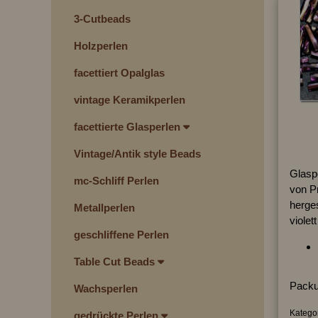
3-Cutbeads
Holzperlen
facettiert Opalglas
vintage Keramikperlen
facettierte Glasperlen
Vintage/Antik style Beads
Glaspe
mc-Schliff Perlen
von P
herges
Metallperlen
violet
geschliffene Perlen
Table Cut Beads
Packu
Wachsperlen
Kategor
gedrückte Perlen