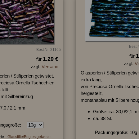
Best.
Best.Nr.:21165
1
für
1.29 €
für
zzgl.
V
zzgl.
Versand
Glasperlen / Stiftperlen getwi
rlen / Stiftperlen getwistet,
extra lang,
reciosa Ornella Tschechien
von Preciosa Ornella Tschec
tellt,
hergestellt,
t mit Silbereinzug
montanablau mit Silbereinzu
7,0 / 2,1 mm
Größe: ca. 30,0/2,1 
ca. 38 St.
ngsgröße:
Packungsgröße: 10g
ie:
Glasstifte/Bugles getwistet