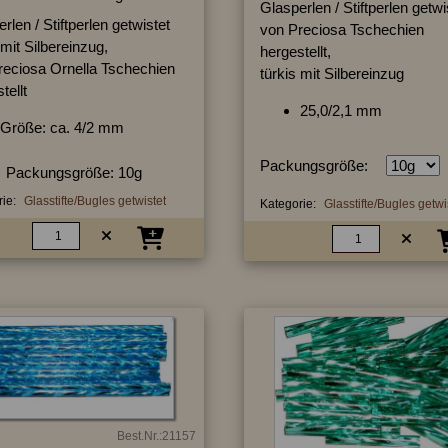
Glasperlen / Stiftperlen getwi
rlen / Stiftperlen getwistet
von Preciosa Tschechien
 mit Silbereinzug,
hergestellt,
reciosa Ornella Tschechien
türkis mit Silbereinzug
tellt
25,0/2,1 mm
Größe: ca. 4/2 mm
Packungsgröße:
Packungsgröße: 10g
ie:
Glasstifte/Bugles getwistet
Kategorie:
Glasstifte/Bugles getwi
Best.Nr.:21157