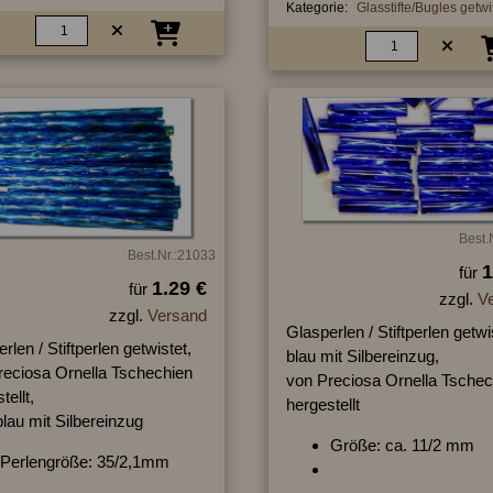
Kategorie:
Glasstifte/Bugles getwi
Best.
Best.Nr.:21033
1
für
1.29 €
für
zzgl.
V
zzgl.
Versand
Glasperlen / Stiftperlen getwi
rlen / Stiftperlen getwistet,
blau mit Silbereinzug,
reciosa Ornella Tschechien
von Preciosa Ornella Tschec
tellt,
hergestellt
blau mit Silbereinzug
Größe: ca. 11/2 mm
Perlengröße: 35/2,1mm