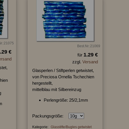
Nr.:21075
Best.Nr.:21069
.29 €
1.29 €
für
ersand
zzgl.
Versand
stet,
Glasperlen / Stiftperlen getwistet,
von Preciosa Ornella Tschechien
hien
hergestellt,
mittelblau mit Silbereinzug
g
Perlengröße: 25/2,1mm
mm
Packungsgröße:
Kategorie:
Glasstifte/Bugles getwistet