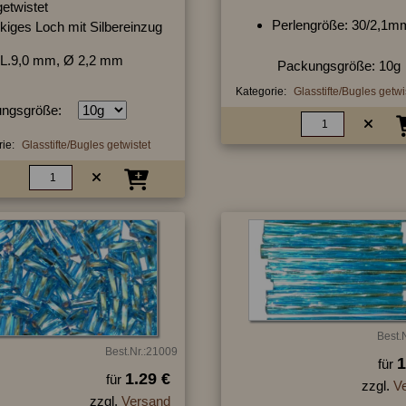
getwistet
Perlengröße: 30/2,1m
kiges Loch mit Silbereinzug
L.9,0 mm, Ø 2,2 mm
Packungsgröße: 10g
Kategorie:
Glasstifte/Bugles getwi
ngsgröße:
ie:
Glasstifte/Bugles getwistet
Best.
Best.Nr.:21009
1
für
1.29 €
für
zzgl.
V
zzgl.
Versand