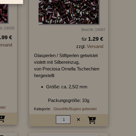
Nr.:19056
Best.Nr.:19087
.99 €
1.29 €
für
ersand
zzgl.
Versand
Glasperlen / Stiftperlen getwistet
violett mit Silbereinzug,
von Preciosa Ornella Tschechien
hergestellt
Größe: ca. 2,5/2 mm
Packungsgröße: 10g
stet
Kategorie:
Glasstifte/Bugles getwistet