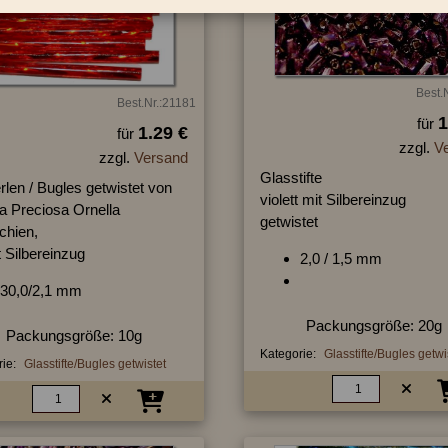
Best.
Best.Nr.:21181
1
für
1.29 €
für
zzgl.
V
zzgl.
Versand
Glasstifte
erlen / Bugles getwistet von
violett mit Silbereinzug
a Preciosa Ornella
getwistet
chien,
t Silbereinzug
2,0 / 1,5 mm
30,0/2,1 mm
Packungsgröße: 20g
Packungsgröße: 10g
Kategorie:
Glasstifte/Bugles getwi
ie:
Glasstifte/Bugles getwistet