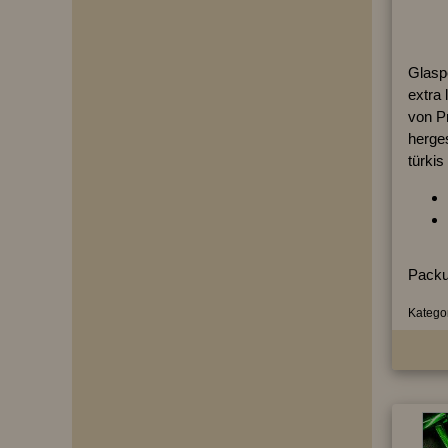
Glaspe
extra 
von P
herges
türkis
Packu
Kategor