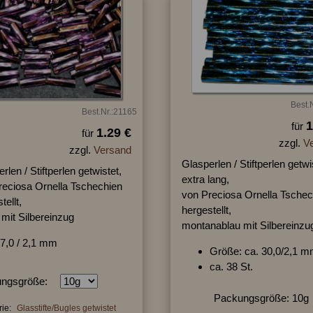
Best.
Best.Nr.:21165
1
für
1.29 €
für
zzgl.
V
zzgl.
Versand
Glasperlen / Stiftperlen getwi
rlen / Stiftperlen getwistet,
extra lang,
reciosa Ornella Tschechien
von Preciosa Ornella Tschec
tellt,
hergestellt,
t mit Silbereinzug
montanablau mit Silbereinzu
7,0 / 2,1 mm
Größe: ca. 30,0/2,1 
ca. 38 St.
ngsgröße:
Packungsgröße: 10g
ie:
Glasstifte/Bugles getwistet