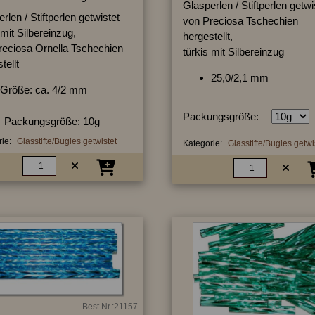
Glasperlen / Stiftperlen getwi
rlen / Stiftperlen getwistet
von Preciosa Tschechien
 mit Silbereinzug,
hergestellt,
reciosa Ornella Tschechien
türkis mit Silbereinzug
tellt
25,0/2,1 mm
Größe: ca. 4/2 mm
Packungsgröße:
Packungsgröße: 10g
ie:
Glasstifte/Bugles getwistet
Kategorie:
Glasstifte/Bugles getwi
Best.Nr.:21157