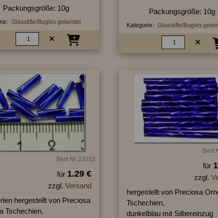
Packungsgröße: 10g
Packungsgröße: 10g
ie:
Glasstifte/Bugles getwistet
Kategorie:
Glasstifte/Bugles getwi
Best.
Best.Nr.:21022
1
für
1.29 €
für
zzgl.
V
zzgl.
Versand
hergestellt von Preciosa Orn
erlen hergestellt von Preciosa
Tschechien,
la Tschechien,
dunkelblau mit Silbereinzug