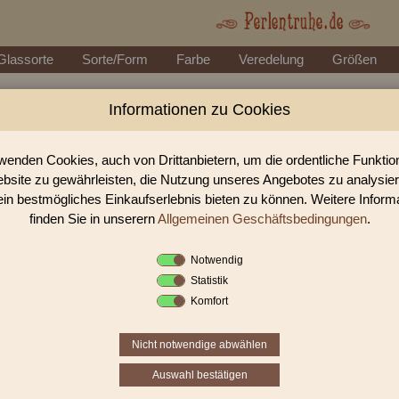
Glassorte
Sorte/Form
Farbe
Veredelung
Größen
Informationen zu Cookies
Perlen Shop für Glasstifte/Bugles g
In unserem Perlen Shop finden sie zahlreich Glasstifte/Bugles getw
wenden Cookies, auch von Drittanbietern, um die ordentliche Funkti
bsite zu gewährleisten, die Nutzung unseres Angebotes zu analysie
ein bestmögliches Einkaufserlebnis bieten zu können. Weitere Inform
Sie befinden sich in folgender K
finden Sie in unserern
Allgemeinen Geschäftsbedingungen
.
Glasstifte/Bugles
|
Glasstifte/Bugl
Notwendig
Statistik
«
‹
1
2
3
Komfort
Nicht notwendige abwählen
Auswahl bestätigen