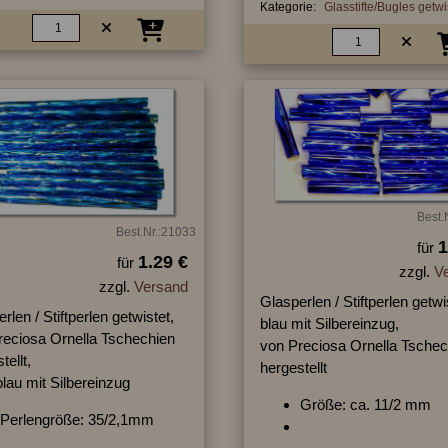
Kategorie:
Glasstifte/Bugles getwi
Best.
Best.Nr.:21033
1
für
1.29 €
für
zzgl.
V
zzgl.
Versand
Glasperlen / Stiftperlen getwi
rlen / Stiftperlen getwistet,
blau mit Silbereinzug,
reciosa Ornella Tschechien
von Preciosa Ornella Tschec
tellt,
hergestellt
blau mit Silbereinzug
Größe: ca. 11/2 mm
Perlengröße: 35/2,1mm