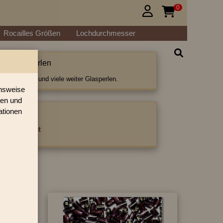
0


Rocailles Größen
Lochdurchmesser
etwistet Perlen
istet Perlen und viele weiter Glasperlen.
onsweise
ren und
ationen
ategorie:
es getwistet
›
»