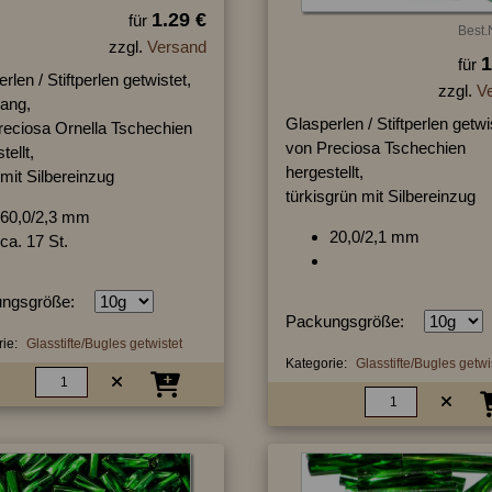
1.29 €
für
Best.
zzgl.
Versand
1
für
rlen / Stiftperlen getwistet,
zzgl.
V
lang,
Glasperlen / Stiftperlen getwi
reciosa Ornella Tschechien
von Preciosa Tschechien
tellt,
hergestellt,
 mit Silbereinzug
türkisgrün mit Silbereinzug
60,0/2,3 mm
20,0/2,1 mm
ca. 17 St.
ngsgröße:
Packungsgröße:
ie:
Glasstifte/Bugles getwistet
Kategorie:
Glasstifte/Bugles getwi