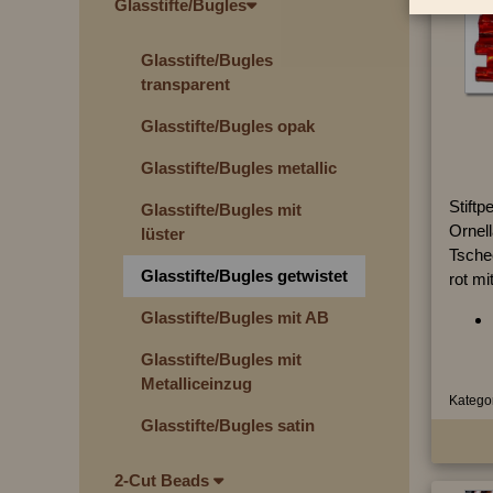
Glasstifte/Bugles
Glasstifte/Bugles
transparent
Glasstifte/Bugles opak
Glasstifte/Bugles metallic
Stiftp
Glasstifte/Bugles mit
Ornell
lüster
Tsche
Glasstifte/Bugles getwistet
rot mi
Glasstifte/Bugles mit AB
Glasstifte/Bugles mit
Metalliceinzug
Kategor
Glasstifte/Bugles satin
2-Cut Beads