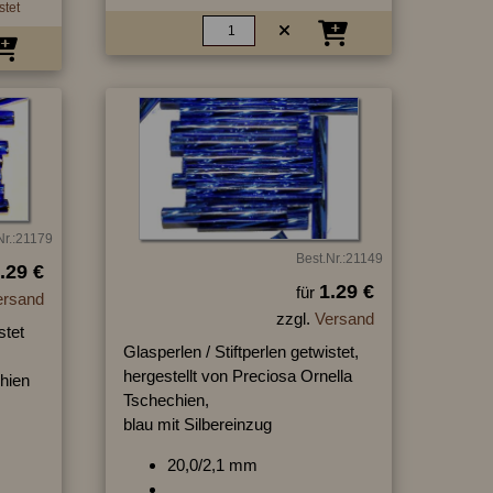
stet
Nr.:21179
Best.Nr.:21149
.29 €
1.29 €
für
ersand
zzgl.
Versand
stet
Glasperlen / Stiftperlen getwistet,
hergestellt von Preciosa Ornella
hien
Tschechien,
blau mit Silbereinzug
20,0/2,1 mm