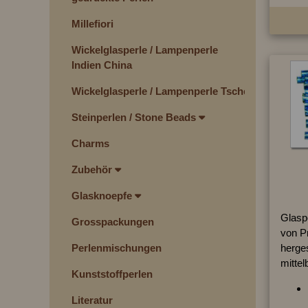
Millefiori
Wickelglasperle / Lampenperle
Indien China
Wickelglasperle / Lampenperle Tschechien
Steinperlen / Stone Beads
Charms
Zubehör
Glasknoepfe
Glaspe
Grosspackungen
von P
Perlenmischungen
herges
mittel
Kunststoffperlen
Literatur