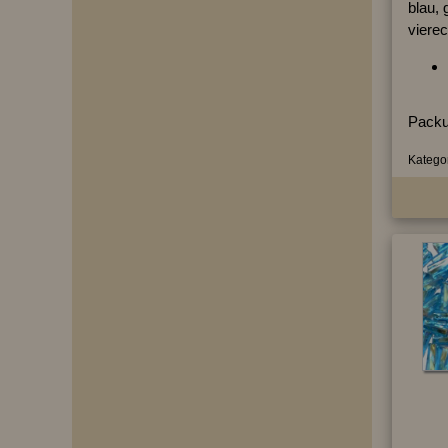
blau, 
vierec
Packu
Kategor