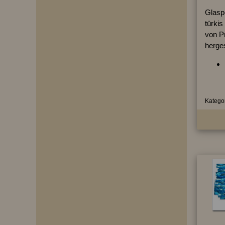
Glaspe
türkis
von P
herges
Kategor