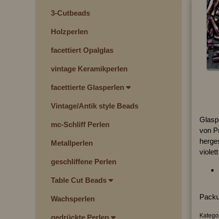
3-Cutbeads
Holzperlen
facettiert Opalglas
vintage Keramikperlen
facettierte Glasperlen
Vintage/Antik style Beads
Glaspe
mc-Schliff Perlen
von P
herges
Metallperlen
violet
geschliffene Perlen
Table Cut Beads
Packu
Wachsperlen
Kategor
gedrückte Perlen