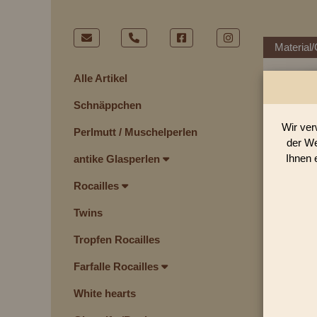
Material/
Alle Artikel
Schnäppchen
Wir ver
Perlmutt / Muschelperlen
der We
Ihnen 
antike Glasperlen
Rocailles
Twins
Tropfen Rocailles
Farfalle Rocailles
White hearts