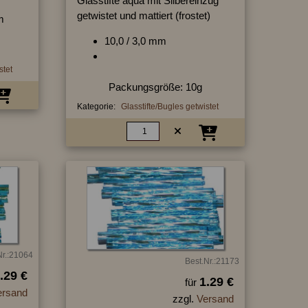
Glasstifte aqua mit Silbereinzug
getwistet und mattiert (frostet)
m
10,0 / 3,0 mm
stet
Packungsgröße: 10g
Kategorie:
Glasstifte/Bugles getwistet
Nr.:21064
Best.Nr.:21173
.29 €
1.29 €
für
ersand
zzgl.
Versand