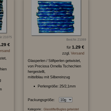
Nr.:21075
Best.Nr.:21069
.29 €
1.29 €
für
ersand
zzgl.
Versand
stet,
Glasperlen / Stiftperlen getwistet,
von Preciosa Ornella Tschechien
hien
hergestellt,
mittelblau mit Silbereinzug
g
Perlengröße: 25/2,1mm
mm
Packungsgröße:
Kategorie:
Glasstifte/Bugles getwistet