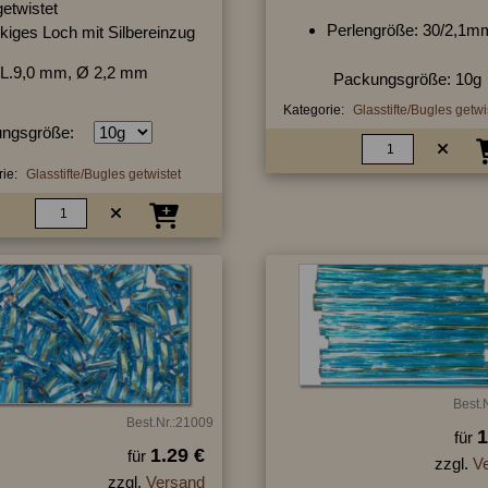
getwistet
Perlengröße: 30/2,1m
kiges Loch mit Silbereinzug
L.9,0 mm, Ø 2,2 mm
Packungsgröße: 10g
Kategorie:
Glasstifte/Bugles getwi
ngsgröße:
ie:
Glasstifte/Bugles getwistet
Best.
Best.Nr.:21009
1
für
1.29 €
für
zzgl.
V
zzgl.
Versand