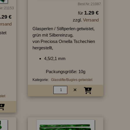
Best.Nr.:21087
Nr.:21153
1.29 €
für
.29 €
zzgl.
Versand
ersand
Glasperlen / Stiftperlen getwistet,
stet
grün mit Silbereinzug,
von Preciosa Ornella Tschechien
hergestellt,
4,5/2,1 mm
Packungsgröße: 10g
Kategorie:
Glasstifte/Bugles getwistet
stet