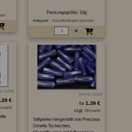
Packungsgröße: 10g
stet
Kategorie:
Glasstifte/Bugles getwistet
Nr.:21049
Best.Nr.:21018
.29 €
1.39 €
für
ersand
zzgl.
Versand
ella
Stiftperlen hergestellt von Preciosa
Ornella Tschechien,