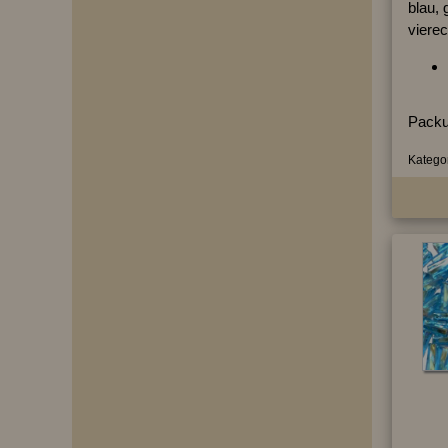
blau, 
vierec
Packu
Kategor