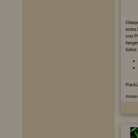
Glaspe
extra 
von P
herges
türkis
Packu
Kategor