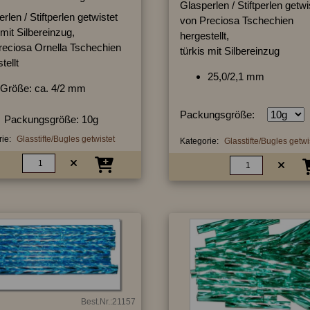
Glasperlen / Stiftperlen getwi
rlen / Stiftperlen getwistet
von Preciosa Tschechien
 mit Silbereinzug,
hergestellt,
reciosa Ornella Tschechien
türkis mit Silbereinzug
tellt
25,0/2,1 mm
Größe: ca. 4/2 mm
Packungsgröße:
Packungsgröße: 10g
ie:
Glasstifte/Bugles getwistet
Kategorie:
Glasstifte/Bugles getwi
Best.Nr.:21157