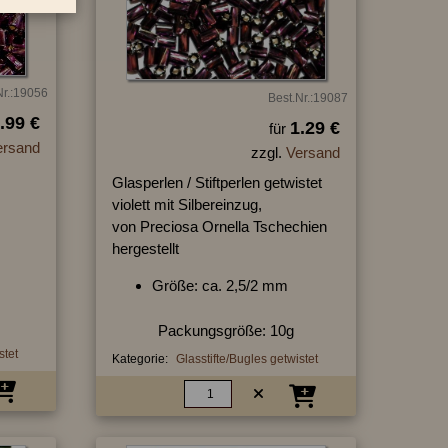
Nr.:19056
Best.Nr.:19087
.99 €
1.29 €
für
ersand
zzgl.
Versand
Glasperlen / Stiftperlen getwistet
violett mit Silbereinzug,
von Preciosa Ornella Tschechien
hergestellt
Größe: ca. 2,5/2 mm
Packungsgröße: 10g
stet
Kategorie:
Glasstifte/Bugles getwistet