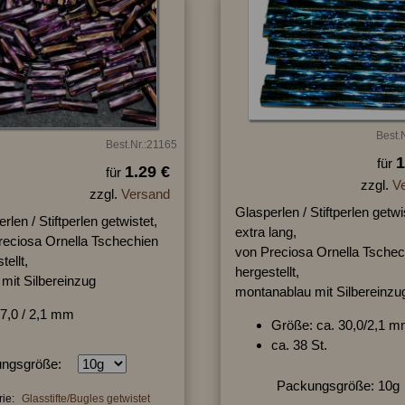
Best.
Best.Nr.:21165
1
für
1.29 €
für
zzgl.
V
zzgl.
Versand
Glasperlen / Stiftperlen getwi
rlen / Stiftperlen getwistet,
extra lang,
reciosa Ornella Tschechien
von Preciosa Ornella Tschec
tellt,
hergestellt,
t mit Silbereinzug
montanablau mit Silbereinzu
7,0 / 2,1 mm
Größe: ca. 30,0/2,1 
ca. 38 St.
ngsgröße:
Packungsgröße: 10g
ie:
Glasstifte/Bugles getwistet