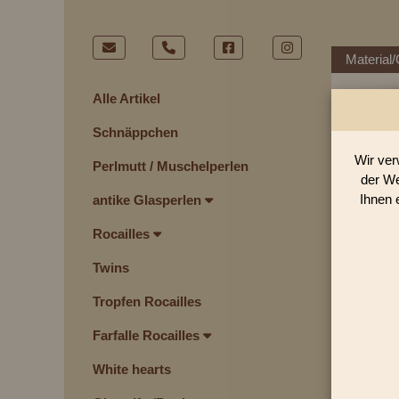
Material/
Alle Artikel
Schnäppchen
Wir ver
Perlmutt / Muschelperlen
der We
Ihnen 
antike Glasperlen
Rocailles
Twins
Tropfen Rocailles
Farfalle Rocailles
White hearts