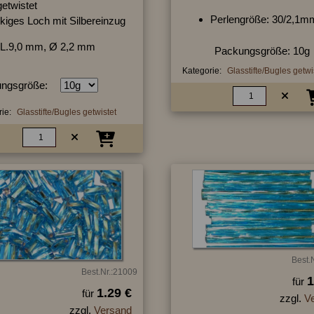
getwistet
Perlengröße: 30/2,1m
kiges Loch mit Silbereinzug
L.9,0 mm, Ø 2,2 mm
Packungsgröße: 10g
Kategorie:
Glasstifte/Bugles getwi
ngsgröße:
ie:
Glasstifte/Bugles getwistet
Best.
Best.Nr.:21009
1
für
1.29 €
für
zzgl.
V
zzgl.
Versand