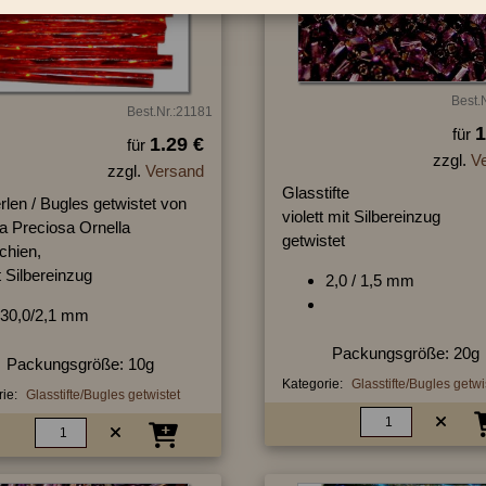
Best.
Best.Nr.:21181
1
für
1.29 €
für
zzgl.
V
zzgl.
Versand
Glasstifte
erlen / Bugles getwistet von
violett mit Silbereinzug
a Preciosa Ornella
getwistet
chien,
t Silbereinzug
2,0 / 1,5 mm
30,0/2,1 mm
Packungsgröße: 20g
Packungsgröße: 10g
Kategorie:
Glasstifte/Bugles getwi
ie:
Glasstifte/Bugles getwistet