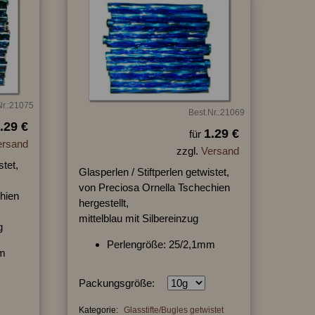
Nr.:21075
Best.Nr.:21069
.29 €
1.29 €
für
ersand
zzgl.
Versand
stet,
Glasperlen / Stiftperlen getwistet,
von Preciosa Ornella Tschechien
hien
hergestellt,
mittelblau mit Silbereinzug
g
Perlengröße: 25/2,1mm
mm
Packungsgröße:
Kategorie:
Glasstifte/Bugles getwistet