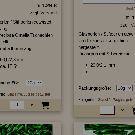
1.29 €
für
Best.
zzgl.
Versand
1
für
rlen / Stiftperlen getwistet,
zzgl.
V
lang,
Glasperlen / Stiftperlen getwi
reciosa Ornella Tschechien
von Preciosa Tschechien
tellt,
hergestellt,
 mit Silbereinzug
türkisgrün mit Silbereinzug
60,0/2,3 mm
20,0/2,1 mm
ca. 17 St.
ngsgröße:
Packungsgröße:
ie:
Glasstifte/Bugles getwistet
Kategorie:
Glasstifte/Bugles getwi