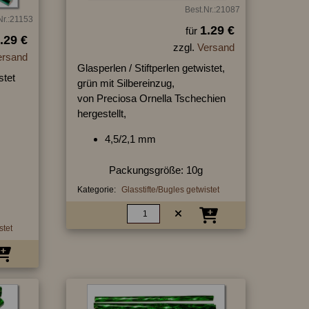
Best.Nr.:21087
Nr.:21153
1.29 €
für
.29 €
zzgl.
Versand
ersand
Glasperlen / Stiftperlen getwistet,
stet
grün mit Silbereinzug,
von Preciosa Ornella Tschechien
hergestellt,
4,5/2,1 mm
Packungsgröße: 10g
Kategorie:
Glasstifte/Bugles getwistet
stet