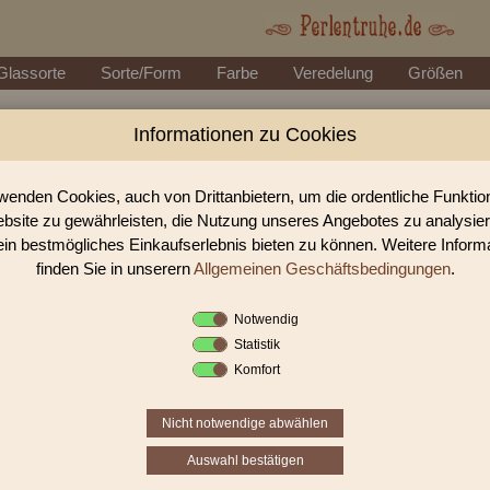
Glassorte
Sorte/Form
Farbe
Veredelung
Größen
Informationen zu Cookies
Perlen Shop für Glasstifte/Bugles g
In unserem Perlen Shop finden sie zahlreich Glasstifte/Bugles getw
wenden Cookies, auch von Drittanbietern, um die ordentliche Funkti
bsite zu gewährleisten, die Nutzung unseres Angebotes zu analysie
ein bestmögliches Einkaufserlebnis bieten zu können. Weitere Inform
Sie befinden sich in folgender K
finden Sie in unserern
Allgemeinen Geschäftsbedingungen
.
Glasstifte/Bugles
|
Glasstifte/Bugl
Notwendig
Statistik
«
‹
1
2
3
Komfort
Nicht notwendige abwählen
Auswahl bestätigen