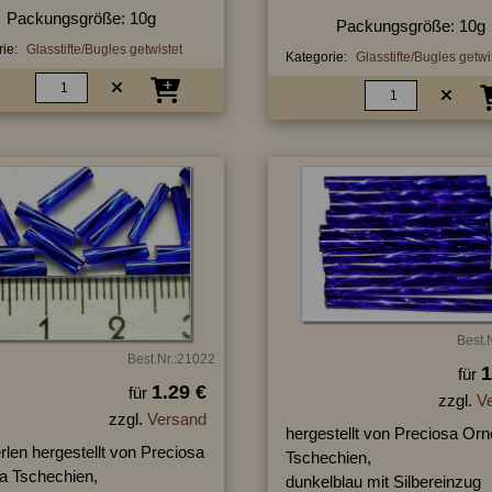
Packungsgröße: 10g
Packungsgröße: 10g
ie:
Glasstifte/Bugles getwistet
Kategorie:
Glasstifte/Bugles getwi
Best.
Best.Nr.:21022
1
für
1.29 €
für
zzgl.
V
zzgl.
Versand
hergestellt von Preciosa Orn
erlen hergestellt von Preciosa
Tschechien,
la Tschechien,
dunkelblau mit Silbereinzug