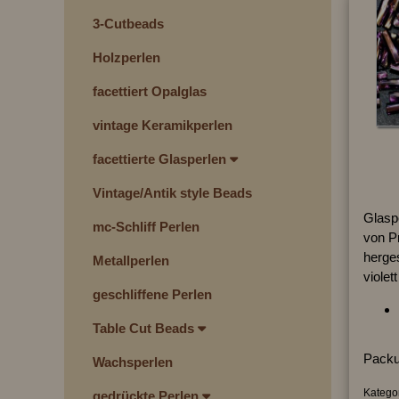
3-Cutbeads
Holzperlen
facettiert Opalglas
vintage Keramikperlen
facettierte Glasperlen
Vintage/Antik style Beads
Glaspe
mc-Schliff Perlen
von P
herges
Metallperlen
violet
geschliffene Perlen
Table Cut Beads
Packu
Wachsperlen
Kategor
gedrückte Perlen