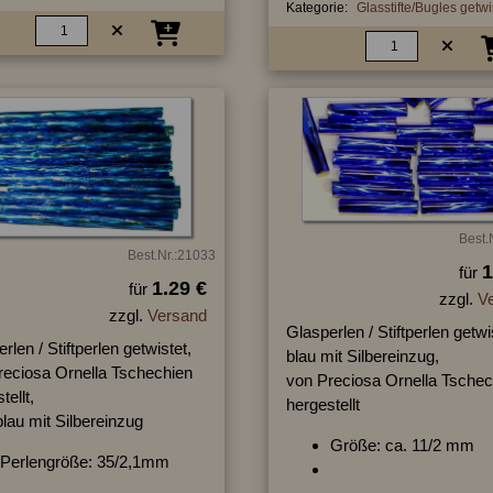
Kategorie:
Glasstifte/Bugles getwi
Best.
Best.Nr.:21033
1
für
1.29 €
für
zzgl.
V
zzgl.
Versand
Glasperlen / Stiftperlen getwi
rlen / Stiftperlen getwistet,
blau mit Silbereinzug,
reciosa Ornella Tschechien
von Preciosa Ornella Tschec
tellt,
hergestellt
blau mit Silbereinzug
Größe: ca. 11/2 mm
Perlengröße: 35/2,1mm