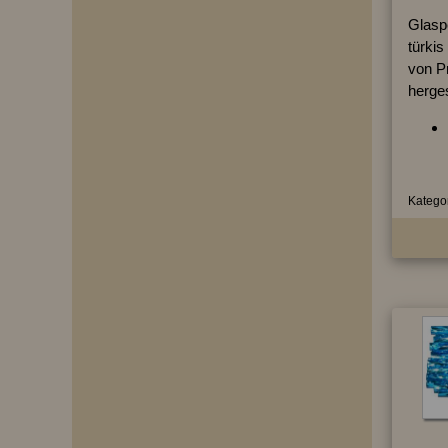
Glaspe
türkis
von P
herges
Kategor