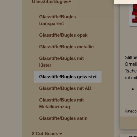
Glasstifte/Bugles
Glasstifte/Bugles
transparent
Glasstifte/Bugles opak
Glasstifte/Bugles metallic
Stiftp
Glasstifte/Bugles mit
Ornell
lüster
Tsche
Glasstifte/Bugles getwistet
rot mi
Glasstifte/Bugles mit AB
Glasstifte/Bugles mit
Metalliceinzug
Kategor
Glasstifte/Bugles satin
2-Cut Beads