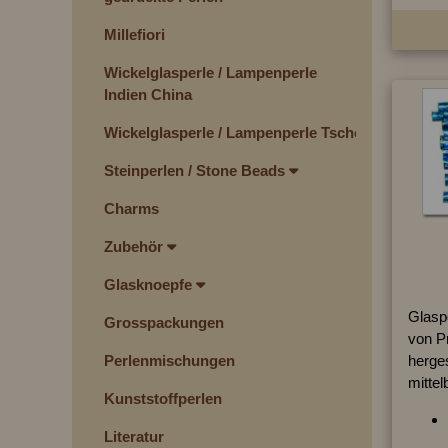
Millefiori
Wickelglasperle / Lampenperle
Indien China
Wickelglasperle / Lampenperle Tschechien
Steinperlen / Stone Beads
Charms
Zubehör
Glasknoepfe
Glaspe
Grosspackungen
von P
Perlenmischungen
herges
mittel
Kunststoffperlen
Literatur