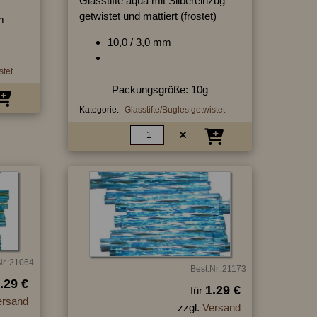
Glasstifte aqua mit Silbereinzug
getwistet und mattiert (frostet)
m
10,0 / 3,0 mm
stet
Packungsgröße: 10g
Kategorie:
Glasstifte/Bugles getwistet
Nr.:21064
Best.Nr.:21173
.29 €
1.29 €
für
ersand
zzgl.
Versand