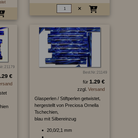
stet
Nr.:21179
Best.Nr.:21149
.29 €
1.29 €
für
ersand
zzgl.
Versand
stet
Glasperlen / Stiftperlen getwistet,
hergestellt von Preciosa Ornella
hien
Tschechien,
blau mit Silbereinzug
20,0/2,1 mm