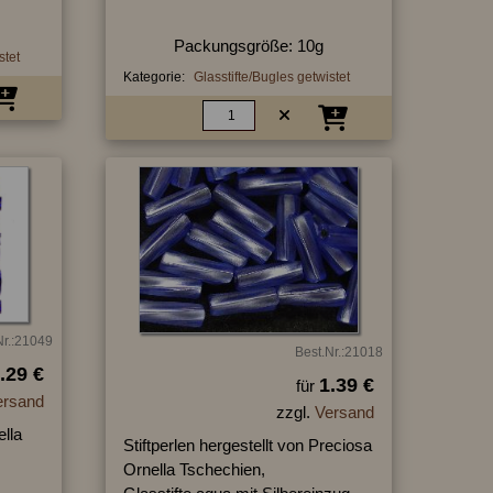
Packungsgröße: 10g
stet
Kategorie:
Glasstifte/Bugles getwistet
Nr.:21049
Best.Nr.:21018
.29 €
1.39 €
für
ersand
zzgl.
Versand
ella
Stiftperlen hergestellt von Preciosa
Ornella Tschechien,