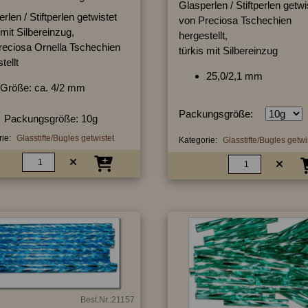
Glasperlen / Stiftperlen getwi
rlen / Stiftperlen getwistet
von Preciosa Tschechien
 mit Silbereinzug,
hergestellt,
reciosa Ornella Tschechien
türkis mit Silbereinzug
tellt
25,0/2,1 mm
Größe: ca. 4/2 mm
Packungsgröße:
Packungsgröße: 10g
ie:
Glasstifte/Bugles getwistet
Kategorie:
Glasstifte/Bugles getwi
Best.Nr.:21157