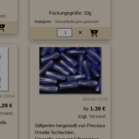
Packungsgröße: 10g
stet
Kategorie:
Glasstifte/Bugles getwistet
Nr.:21049
Best.Nr.:21018
.29 €
1.39 €
für
ersand
zzgl.
Versand
ella
Stiftperlen hergestellt von Preciosa
Ornella Tschechien,