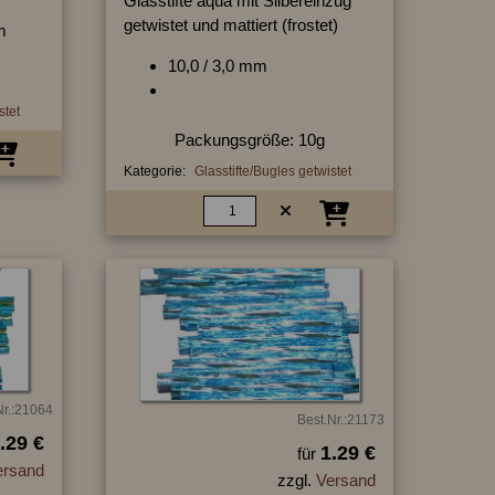
Glasstifte aqua mit Silbereinzug
getwistet und mattiert (frostet)
m
10,0 / 3,0 mm
stet
Packungsgröße: 10g
Kategorie:
Glasstifte/Bugles getwistet
Nr.:21064
Best.Nr.:21173
.29 €
1.29 €
für
ersand
zzgl.
Versand