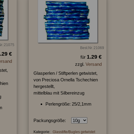
Nr.:21075
Best.Nr.:21069
.29 €
1.29 €
für
ersand
zzgl.
Versand
stet,
Glasperlen / Stiftperlen getwistet,
von Preciosa Ornella Tschechien
hien
hergestellt,
mittelblau mit Silbereinzug
g
Perlengröße: 25/2,1mm
mm
Packungsgröße:
Kategorie:
Glasstifte/Bugles getwistet