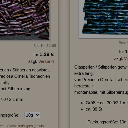
Best.
Best.Nr.:21165
1
für
1.29 €
für
zzgl.
V
zzgl.
Versand
Glasperlen / Stiftperlen getwi
rlen / Stiftperlen getwistet,
extra lang,
reciosa Ornella Tschechien
von Preciosa Ornella Tschec
tellt,
hergestellt,
t mit Silbereinzug
montanablau mit Silbereinzu
7,0 / 2,1 mm
Größe: ca. 30,0/2,1 
ca. 38 St.
ngsgröße:
Packungsgröße: 10g
ie:
Glasstifte/Bugles getwistet