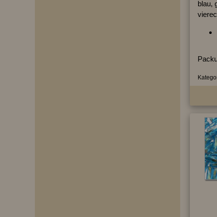
blau, 
vierec
Packu
Kategor