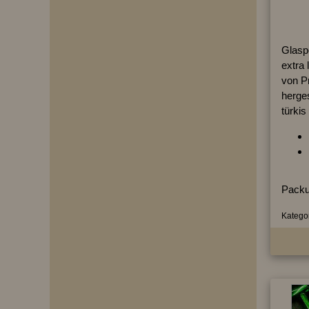
Glaspe
extra 
von P
herges
türkis
Packu
Kategor