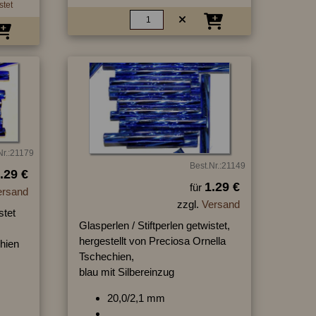
stet
Nr.:21179
Best.Nr.:21149
.29 €
1.29 €
für
ersand
zzgl.
Versand
stet
Glasperlen / Stiftperlen getwistet,
hergestellt von Preciosa Ornella
hien
Tschechien,
blau mit Silbereinzug
20,0/2,1 mm