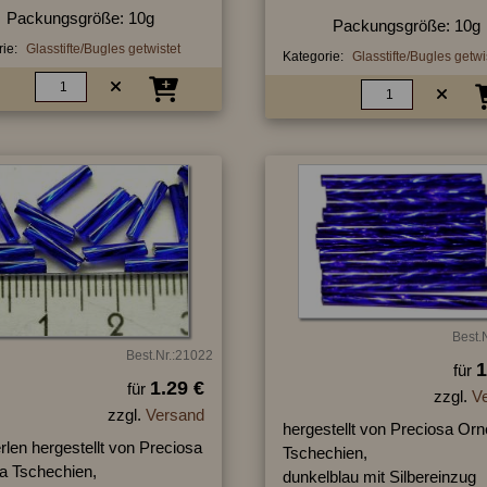
Packungsgröße: 10g
Packungsgröße: 10g
ie:
Glasstifte/Bugles getwistet
Kategorie:
Glasstifte/Bugles getwi
Best.
Best.Nr.:21022
1
für
1.29 €
für
zzgl.
V
zzgl.
Versand
hergestellt von Preciosa Orn
erlen hergestellt von Preciosa
Tschechien,
la Tschechien,
dunkelblau mit Silbereinzug