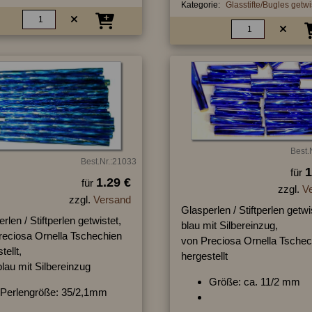
Kategorie:
Glasstifte/Bugles getwi
Best.
Best.Nr.:21033
1
für
1.29 €
für
zzgl.
V
zzgl.
Versand
Glasperlen / Stiftperlen getwi
rlen / Stiftperlen getwistet,
blau mit Silbereinzug,
reciosa Ornella Tschechien
von Preciosa Ornella Tschec
tellt,
hergestellt
blau mit Silbereinzug
Größe: ca. 11/2 mm
Perlengröße: 35/2,1mm