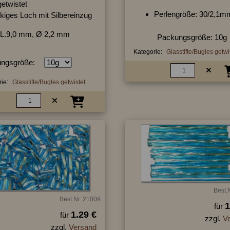
getwistet
Perlengröße: 30/2,1m
kiges Loch mit Silbereinzug
L.9,0 mm, Ø 2,2 mm
Packungsgröße: 10g
Kategorie:
Glasstifte/Bugles getwi
ngsgröße:
ie:
Glasstifte/Bugles getwistet
Best.
Best.Nr.:21009
1
für
1.29 €
für
zzgl.
V
zzgl.
Versand