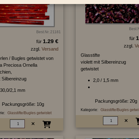
Best.
Best.Nr.:21181
1
für
1.29 €
für
zzgl.
V
zzgl.
Versand
Glasstifte
erlen / Bugles getwistet von
violett mit Silbereinzug
a Preciosa Ornella
getwistet
chien,
t Silbereinzug
2,0 / 1,5 mm
30,0/2,1 mm
Packungsgröße: 20g
Packungsgröße: 10g
Kategorie:
Glasstifte/Bugles getwi
ie:
Glasstifte/Bugles getwistet