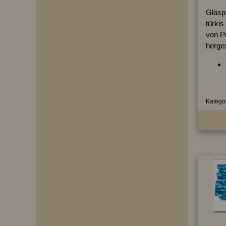
Glaspe
türkis
von P
herges
Kategor