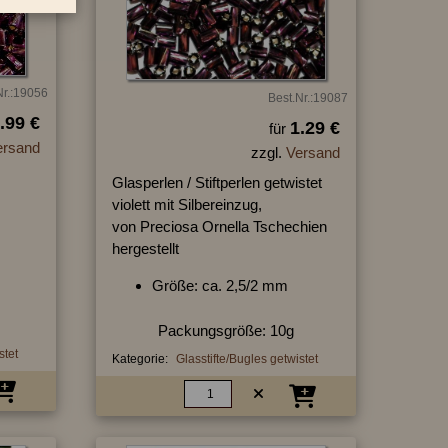
Nr.:19056
Best.Nr.:19087
.99 €
1.29 €
für
ersand
zzgl.
Versand
Glasperlen / Stiftperlen getwistet
violett mit Silbereinzug,
von Preciosa Ornella Tschechien
hergestellt
Größe: ca. 2,5/2 mm
Packungsgröße: 10g
stet
Kategorie:
Glasstifte/Bugles getwistet