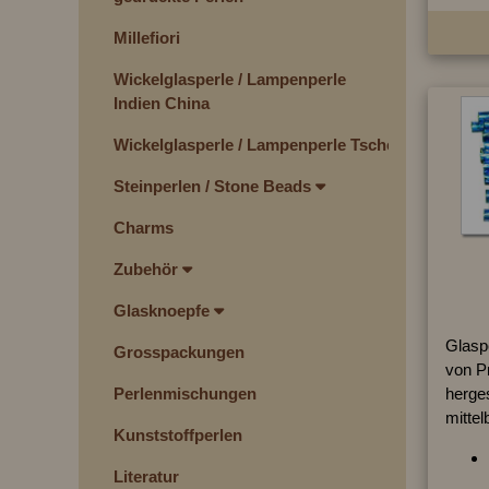
Millefiori
Wickelglasperle / Lampenperle
Indien China
Wickelglasperle / Lampenperle Tschechien
Steinperlen / Stone Beads
Charms
Zubehör
Glasknoepfe
Glaspe
Grosspackungen
von P
Perlenmischungen
herges
mittel
Kunststoffperlen
Literatur