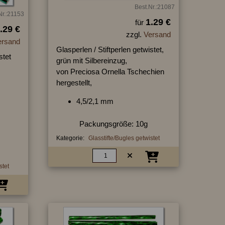
Best.Nr.:21087
Nr.:21153
1.29 €
für
.29 €
zzgl.
Versand
ersand
Glasperlen / Stiftperlen getwistet,
stet
grün mit Silbereinzug,
von Preciosa Ornella Tschechien
hergestellt,
4,5/2,1 mm
Packungsgröße: 10g
Kategorie:
Glasstifte/Bugles getwistet
stet