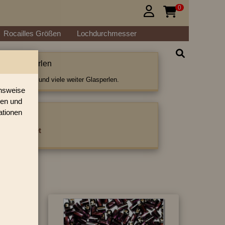
0


Rocailles Größen
Lochdurchmesser
etwistet Perlen
istet Perlen und viele weiter Glasperlen.
onsweise
ren und
ationen
ategorie:
es getwistet
›
»