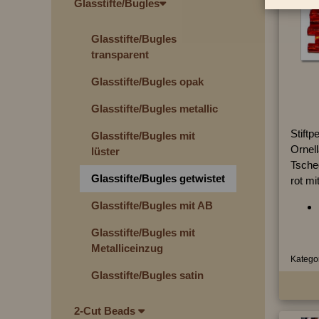
Glasstifte/Bugles
Glasstifte/Bugles
transparent
Glasstifte/Bugles opak
Glasstifte/Bugles metallic
Stiftp
Glasstifte/Bugles mit
Ornell
lüster
Tsche
Glasstifte/Bugles getwistet
rot mi
Glasstifte/Bugles mit AB
Glasstifte/Bugles mit
Metalliceinzug
Kategor
Glasstifte/Bugles satin
2-Cut Beads