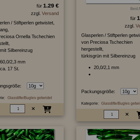
1.29 €
für
Best.
zzgl.
Versand
1
für
rlen / Stiftperlen getwistet,
zzgl.
V
lang,
Glasperlen / Stiftperlen getwi
reciosa Ornella Tschechien
von Preciosa Tschechien
tellt,
hergestellt,
 mit Silbereinzug
türkisgrün mit Silbereinzug
60,0/2,3 mm
20,0/2,1 mm
ca. 17 St.
ngsgröße:
Packungsgröße:
ie:
Glasstifte/Bugles getwistet
Kategorie:
Glasstifte/Bugles getwi