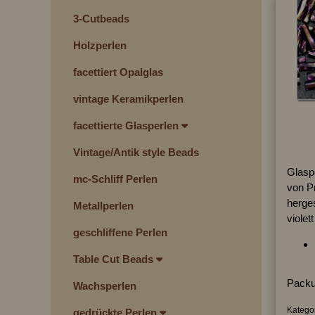
3-Cutbeads
Holzperlen
facettiert Opalglas
vintage Keramikperlen
facettierte Glasperlen
Vintage/Antik style Beads
Glaspe
mc-Schliff Perlen
von P
herges
Metallperlen
violet
geschliffene Perlen
Table Cut Beads
Packu
Wachsperlen
Kategor
gedrückte Perlen