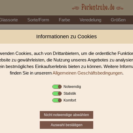
Glassorte
Sorte/Form
Farbe
Veredelung
Größen
Informationen zu Cookies
Perlen Shop für Glasstifte/Bugles g
In unserem Perlen Shop finden sie zahlreich Glasstifte/Bugles getw
wenden Cookies, auch von Drittanbietern, um die ordentliche Funkti
bsite zu gewährleisten, die Nutzung unseres Angebotes zu analysie
ein bestmögliches Einkaufserlebnis bieten zu können. Weitere Inform
Sie befinden sich in folgender K
finden Sie in unserern
Allgemeinen Geschäftsbedingungen
.
Glasstifte/Bugles
|
Glasstifte/Bugl
Notwendig
Statistik
«
‹
1
2
3
Komfort
Nicht notwendige abwählen
Auswahl bestätigen