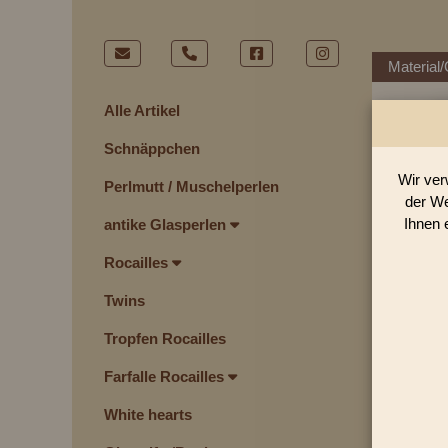
Material/
Alle Artikel
Schnäppchen
Wir ver
Perlmutt / Muschelperlen
der We
Ihnen 
antike Glasperlen
Rocailles
Twins
Tropfen Rocailles
Farfalle Rocailles
White hearts