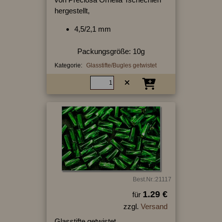
hergestellt,
4,5/2,1 mm
Packungsgröße: 10g
Kategorie:
Glasstifte/Bugles getwistet
Best.Nr.:21117
1.29 €
für
zzgl.
Versand
Glasstifte getwistet