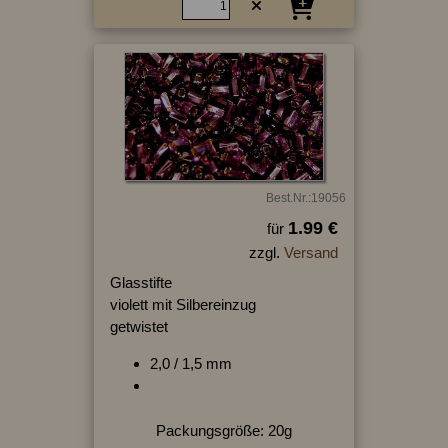
Best.Nr.:19056
1.99 €
für
zzgl.
Versand
Glasstifte
violett mit Silbereinzug
getwistet
2,0 / 1,5 mm
Packungsgröße: 20g