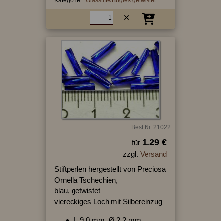
Kategorie:
Glasstifte/Bugles getwistet
Best.Nr.:21022
1.29 €
für
zzgl.
Versand
Stiftperlen hergestellt von Preciosa
Ornella Tschechien,
blau, getwistet
viereckiges Loch mit Silbereinzug
L.9,0 mm, Ø 2,2 mm