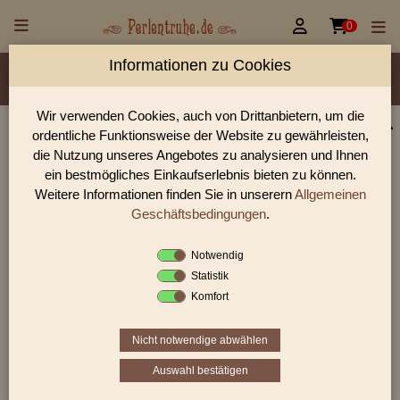


0
Informationen zu Cookies
Material/Glassorte
Sorte/Form
Farbe
Veredelung
Größen
Rocailles Größen
Lochdurchmesser
Wir verwenden Cookies, auch von Drittanbietern, um die
ordentliche Funktionsweise der Website zu gewährleisten,
Perlen Shop für Glasstifte/Bugles getwistet Perlen
die Nutzung unseres Angebotes zu analysieren und Ihnen
In unserem Perlen Shop finden sie zahlreich Glasstifte/Bugles
ein bestmögliches Einkaufserlebnis bieten zu können.
getwistet Perlen und viele weiter Glasperlen.
Weitere Informationen finden Sie in unserern
Allgemeinen
Geschäftsbedingungen
.
Notwendig
Sie befinden sich in folgender Kategorie:
Statistik
Glasstifte/Bugles
|
Glasstifte/Bugles getwistet
Komfort
Nicht notwendige abwählen
«
‹
1
2
3
›
»
Auswahl bestätigen