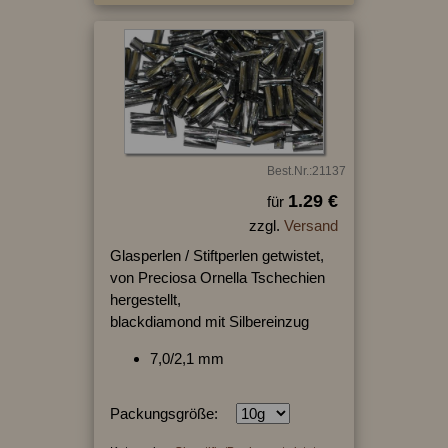
Best.Nr.:21137
1.29 €
für
zzgl.
Versand
Glasperlen / Stiftperlen getwistet,
von Preciosa Ornella Tschechien
hergestellt,
blackdiamond mit Silbereinzug
7,0/2,1 mm
Packungsgröße: