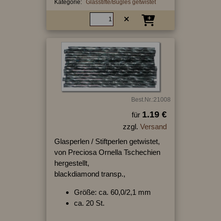
Kategorie:
Glasstifte/Bugles getwistet
Best.Nr.:21008
1.19 €
für
zzgl.
Versand
Glasperlen / Stiftperlen getwistet,
von Preciosa Ornella Tschechien
hergestellt,
blackdiamond transp.,
Größe: ca. 60,0/2,1 mm
ca. 20 St.