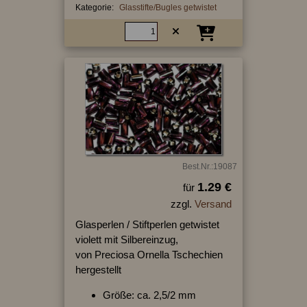
Kategorie:
Glasstifte/Bugles getwistet
Best.Nr.:19087
1.29 €
für
zzgl.
Versand
Glasperlen / Stiftperlen getwistet
violett mit Silbereinzug,
von Preciosa Ornella Tschechien
hergestellt
Größe: ca. 2,5/2 mm