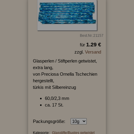
Best.Nr.:21157
1.29 €
für
zzgl.
Versand
Glasperlen / Stiftperlen getwistet,
extra lang,
von Preciosa Ornella Tschechien
hergestellt,
türkis mit Silbereinzug
60,0/2,3 mm
ca. 17 St.
Packungsgröße:
Kategorie:
Glasstifte/Bugles getwistet