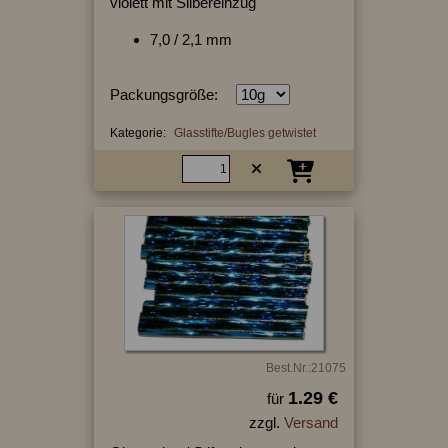
violett mit Silbereinzug
7,0 / 2,1 mm
Packungsgröße:
Kategorie:
Glasstifte/Bugles getwistet
Best.Nr.:21075
1.29 €
für
zzgl.
Versand