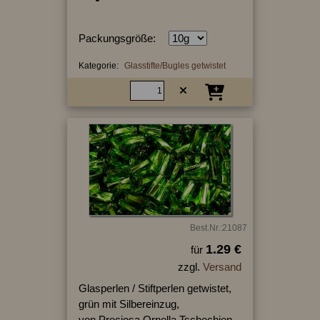
Packungsgröße:
Kategorie:
Glasstifte/Bugles getwistet
Best.Nr.:21087
1.29 €
für
zzgl.
Versand
Glasperlen / Stiftperlen getwistet,
grün mit Silbereinzug,
von Preciosa Ornella Tschechien