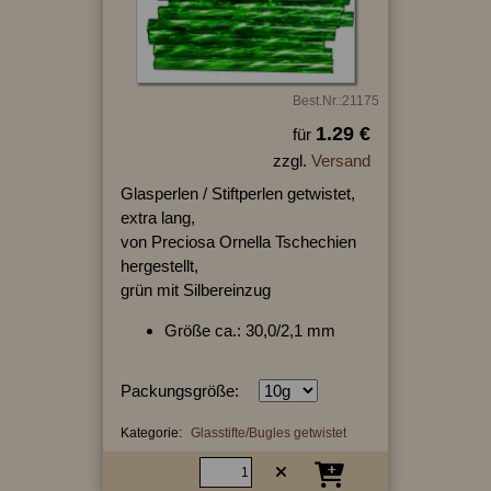
Best.Nr.:21175
1.29 €
für
zzgl.
Versand
Glasperlen / Stiftperlen getwistet,
extra lang,
von Preciosa Ornella Tschechien
hergestellt,
grün mit Silbereinzug
Größe ca.: 30,0/2,1 mm
Packungsgröße:
Kategorie:
Glasstifte/Bugles getwistet