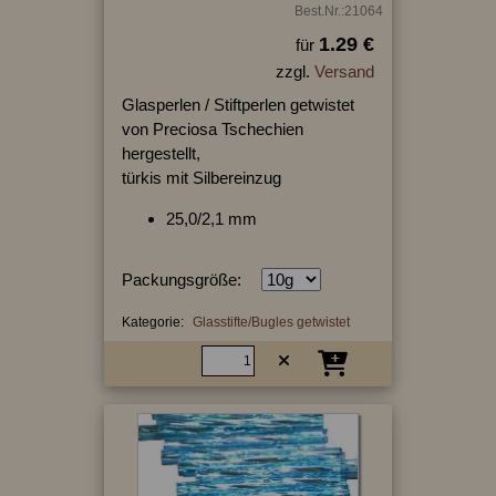
Best.Nr.:21064
1.29 €
für
zzgl.
Versand
Glasperlen / Stiftperlen getwistet
von Preciosa Tschechien
hergestellt,
türkis mit Silbereinzug
25,0/2,1 mm
Packungsgröße:
Kategorie:
Glasstifte/Bugles getwistet