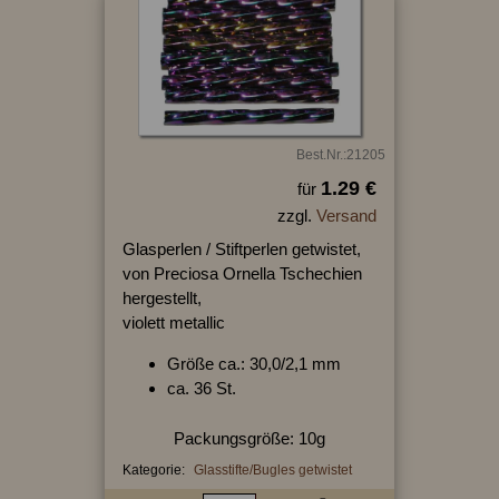
Best.Nr.:21205
1.29 €
für
zzgl.
Versand
Glasperlen / Stiftperlen getwistet,
von Preciosa Ornella Tschechien
hergestellt,
violett metallic
Größe ca.: 30,0/2,1 mm
ca. 36 St.
Packungsgröße: 10g
Kategorie:
Glasstifte/Bugles getwistet