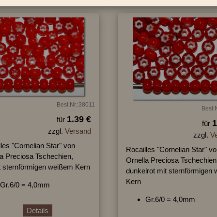
Best.Nr.:38011
Best.
1.39 €
für
1
für
zzgl.
Versand
zzgl.
V
les "Cornelian Star" von
Rocailles "Cornelian Star" v
la Preciosa Tschechien,
Ornella Preciosa Tschechien
it sternförmigen weißem Kern
dunkelrot mit sternförmigen
Kern
Gr.6/0 = 4,0mm
Gr.6/0 = 4,0mm
Details