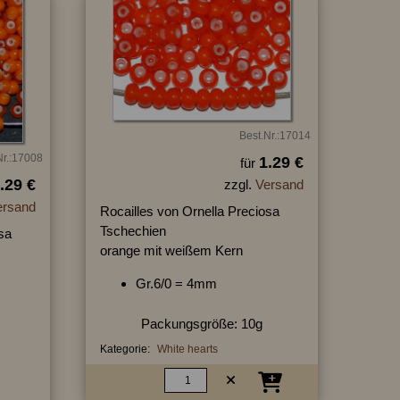
Best.Nr.:17014
Nr.:17008
1.29 €
für
.29 €
zzgl.
Versand
ersand
Rocailles von Ornella Preciosa
Tschechien
sa
orange mit weißem Kern
Gr.6/0 = 4mm
Packungsgröße: 10g
Kategorie:
White hearts