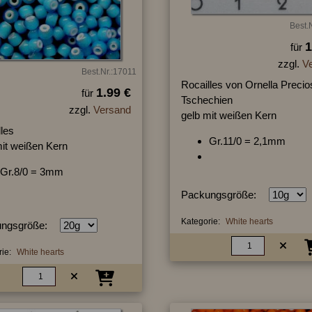
Best.
1
für
zzgl.
V
Best.Nr.:17011
Rocailles von Ornella Precio
1.99 €
für
Tschechien
zzgl.
Versand
gelb mit weißen Kern
les
Gr.11/0 = 2,1mm
mit weißen Kern
Gr.8/0 = 3mm
Packungsgröße:
Kategorie:
White hearts
ngsgröße:
ie:
White hearts