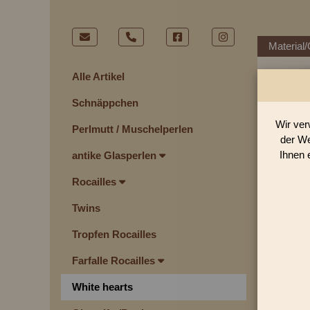
Material/
Alle Artikel
Schnäppchen
Wir ver
Perlmutt / Muschelperlen
der We
Ihnen 
antike Glasperlen
Rocailles
Twins
Tropfen Rocailles
Farfalle Rocailles
White hearts