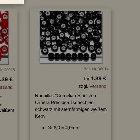
Best.Nr.:38014
Nr.:38015
1.39 €
für
.39 €
zzgl.
Versand
ersand
Rocailles "Cornelian Star" von
on
Ornella Preciosa Tschechien,
,
schwarz mit sternförmigen weißem
 weißem
Kern
Gr.6/0 = 4,0mm