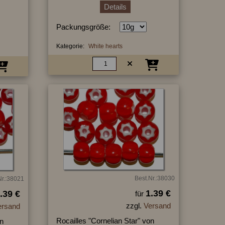
Details
Packungsgröße:
Kategorie:
White hearts
Best.Nr.:38030
Nr.:38021
1.39 €
.39 €
für
zzgl.
Versand
ersand
Rocailles "Cornelian Star" von
on