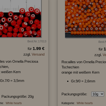
Best.Nr.:17013
Best.
1.99 €
für
1
für
zzgl.
Versand
zzgl.
V
lles von Ornella Preciosa
Rocailles von Ornella Precio
chien,
Tschechien
it weißen Kern
orange mit weißem Kern
Gr.7/0 = 3,5mm
Gr.9/0 = 2,6mm
Packungsgröße:
Packungsgröße: 20g
ie:
White hearts
Kategorie:
White hearts