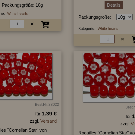
Packungsgröße: 10g
Details
ie:
White hearts
Packungsgröße:
Kategorie:
White hearts
Best.Nr.:38022
Best.
1.39 €
für
1
für
zzgl.
Versand
zzgl.
V
les "Cornelian Star" von
Rocailles "Cornelian Star" v