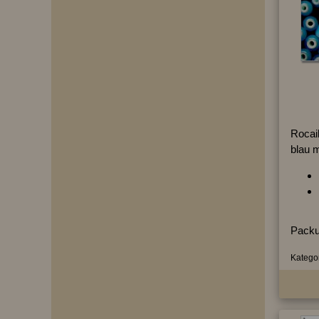
Rocail
blau 
Packu
Kategor