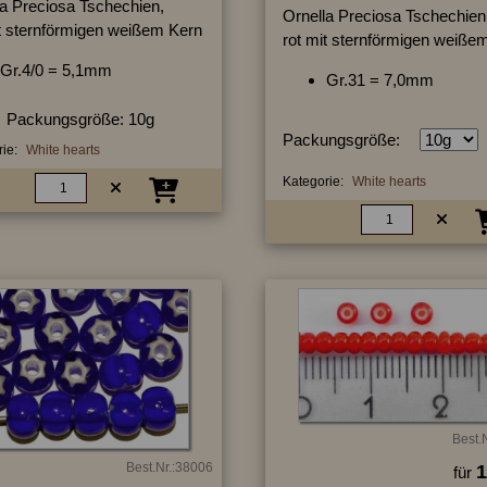
la Preciosa Tschechien,
Ornella Preciosa Tschechien
it sternförmigen weißem Kern
rot mit sternförmigen weiße
Gr.4/0 = 5,1mm
Gr.31 = 7,0mm
Packungsgröße: 10g
Packungsgröße:
ie:
White hearts
Kategorie:
White hearts
Best.
Best.Nr.:38006
1
für