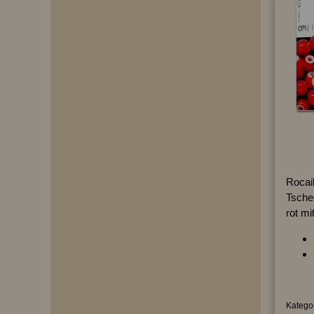
Rocai
Tsche
rot m
Kategor