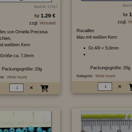
Best.
Best.Nr.:17027
1
für
1.29 €
für
zzgl.
V
zzgl.
Versand
Rocailles
lles von Ornella Preciosa
blau mit weißen Kern
chien,
mit weißem Kern
Gr.4/0 = 5,0mm
Größe ca. 7,0mm
Packungsgröße: 20g
Packungsgröße: 10g
Kategorie:
White hearts
ie:
White hearts