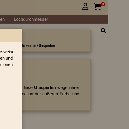
0


ßen
Lochdurchmesser
s Perlen
erlen und viele weiter Glasperlen.
onsweise
ren und
ationen
ategorie:
tzutage sind diese
Glasperlen
wegen ihrer
 die Kombination der äußeren Farbe und