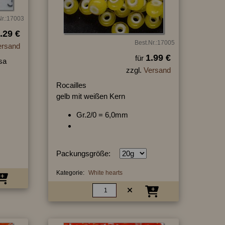
Nr.:17003
.29 €
Best.Nr.:17005
ersand
1.99 €
für
sa
zzgl.
Versand
Rocailles
gelb mit weißen Kern
Gr.2/0 = 6,0mm
Packungsgröße:
Kategorie:
White hearts