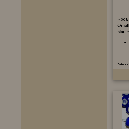
Rocail
Ornel
blau 
Kategor