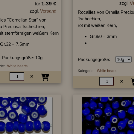
1.39 €
zzgl.
V
für
zzgl.
Versand
Rocailles von Ornella Precio
Tschechien,
les "Cornelian Star" von
rot mit weißen Kern,
la Preciosa Tschechien,
mit sternförmigen weißem Kern
Gr.8/0 = 3mm
Gr.32 = 7,5mm
Packungsgröße: 10g
Packungsgröße:
ie:
White hearts
Kategorie:
White hearts