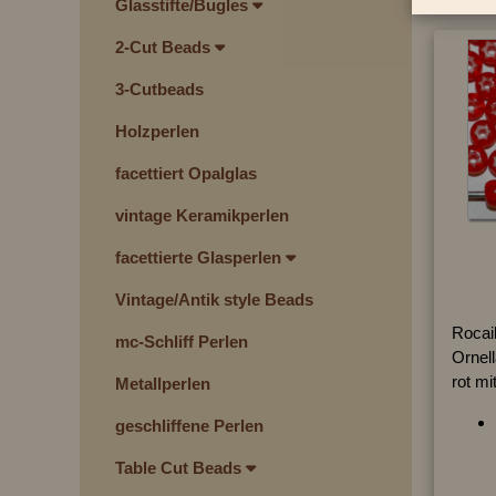
Glasstifte/Bugles
2-Cut Beads
3-Cutbeads
Holzperlen
facettiert Opalglas
vintage Keramikperlen
facettierte Glasperlen
Vintage/Antik style Beads
Rocail
mc-Schliff Perlen
Ornel
rot m
Metallperlen
geschliffene Perlen
Table Cut Beads