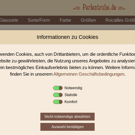
Glassorte
Sorte/Form
Farbe
Größen
Rocailles Grö
Informationen zu Cookies
Perlen Shop für White heart
In unserem Perlen Shop finden sie zahlreich White hearts P
wenden Cookies, auch von Drittanbietern, um die ordentliche Funkti
bsite zu gewährleisten, die Nutzung unseres Angebotes zu analysie
ein bestmögliches Einkaufserlebnis bieten zu können. Weitere Inform
Sie befinden sich in folgender K
finden Sie in unserern
Allgemeinen Geschäftsbedingungen
.
White hearts
Notwendig
White hearts Perlen
haben einen Kern aus
weißem Glas
. Heu
Statistik
Farbintensität
eine der
begehrtesten Perlen
überhaupt. Durch
Komfort
dem weißen Kern sind diese Perlen
sehr farbintensiv
.
Nicht notwendige abwählen
Auswahl bestätigen
1
2
›
»