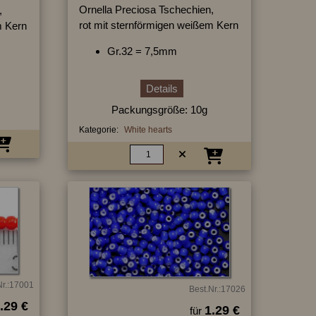
Ornella Preciosa Tschechien,
,
rot mit sternförmigen weißem Kern
m Kern
Gr.32 = 7,5mm
Details
Packungsgröße: 10g
Kategorie:
White hearts
Nr.:17001
Best.Nr.:17026
.29 €
1.29 €
für