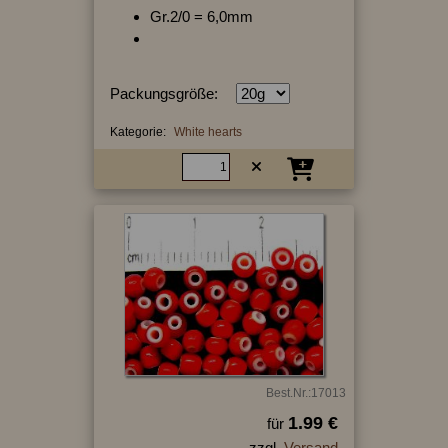
Gr.2/0 = 6,0mm
Packungsgröße:
Kategorie:
White hearts
Best.Nr.:17013
1.99 €
für
zzgl.
Versand