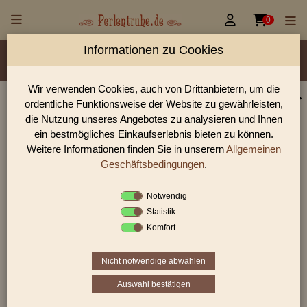


0
Informationen zu Cookies
Material/Glassorte
Sorte/Form
Farbe
Größen
Rocailles Größen
Lochdurchmesser
Wir verwenden Cookies, auch von Drittanbietern, um die
ordentliche Funktionsweise der Website zu gewährleisten,
Perlen Shop für White hearts Perlen
die Nutzung unseres Angebotes zu analysieren und Ihnen
In unserem Perlen Shop finden sie zahlreich White hearts
ein bestmögliches Einkaufserlebnis bieten zu können.
Perlen und viele weiter Glasperlen.
Weitere Informationen finden Sie in unserern
Allgemeinen
Geschäftsbedingungen
.
Notwendig
Sie befinden sich in folgender Kategorie:
Statistik
White hearts
Komfort
White hearts Perlen
haben einen Kern aus
weißem Glas
. Heutzutage sind diese
Glasperlen
Nicht notwendige abwählen
wegen ihrer
Farbintensität
eine der
begehrtesten
Auswahl bestätigen
Perlen
überhaupt. Durch die Kombination der
äußeren Farbe und dem weißen Kern sind diese