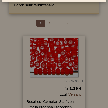
Perlen
sehr farbintensiv
.
1
2
›
»
Best.Nr.:38011
1.39 €
für
zzgl.
Versand
Rocailles "Cornelian Star" von
Ornella Preciosa Tschechien,