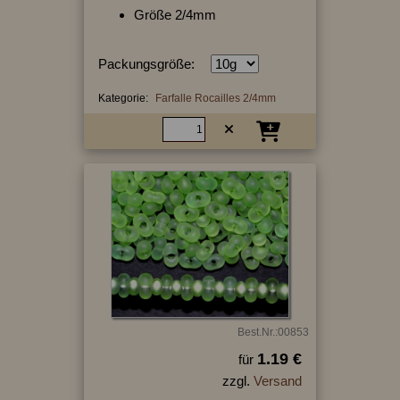
Größe 2/4mm
Packungsgröße:
Kategorie:
Farfalle Rocailles 2/4mm
Best.Nr.:00853
1.19 €
für
zzgl.
Versand