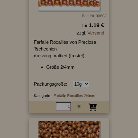
Best.Nr.:00808
1.19 €
für
zzgl.
Versand
Farfalle Rocailles von Preciosa
Tschechien
messing mattiert (frostet)
Größe 2/4mm
Packungsgröße:
Kategorie:
Farfalle Rocailles 2/4mm