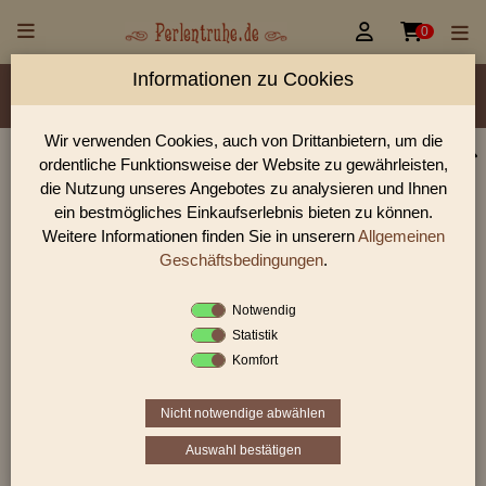


0
Informationen zu Cookies
Material/Glassorte
Sorte/Form
Farbe
Veredelung
Größen
Rocailles Größen
Lochdurchmesser
Wir verwenden Cookies, auch von Drittanbietern, um die
ordentliche Funktionsweise der Website zu gewährleisten,
Perlen Shop für Farfalle Rocailles 2/4mm Perlen
die Nutzung unseres Angebotes zu analysieren und Ihnen
In unserem Perlen Shop finden sie zahlreich Farfalle Rocailles
ein bestmögliches Einkaufserlebnis bieten zu können.
2/4mm Perlen und viele weiter Glasperlen.
Weitere Informationen finden Sie in unserern
Allgemeinen
Geschäftsbedingungen
.
Notwendig
Sie befinden sich in folgender Kategorie:
Statistik
Farfalle Rocailles
|
Farfalle Rocailles 2/4mm
Komfort
Nicht notwendige abwählen
1
2
›
»
Auswahl bestätigen