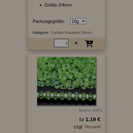
Größe 2/4mm
Packungsgröße:
Kategorie:
Farfalle Rocailles 2/4mm
Best.Nr.:00853
1.19 €
für
zzgl.
Versand