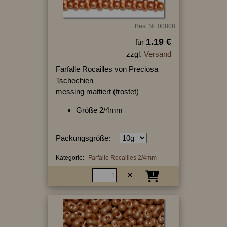
Best.Nr.:00808
1.19 €
für
zzgl.
Versand
Farfalle Rocailles von Preciosa
Tschechien
messing mattiert (frostet)
Größe 2/4mm
Packungsgröße:
Kategorie:
Farfalle Rocailles 2/4mm