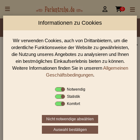


0
Informationen zu Cookies
Material/Glassorte
Sorte/Form
Farbe
Veredelung
Größen
Rocailles Größen
Lochdurchmesser
Wir verwenden Cookies, auch von Drittanbietern, um die
ordentliche Funktionsweise der Website zu gewährleisten,
Perlen Shop für Farfalle Rocailles 2/4mm Perlen
die Nutzung unseres Angebotes zu analysieren und Ihnen
In unserem Perlen Shop finden sie zahlreich Farfalle Rocailles
ein bestmögliches Einkaufserlebnis bieten zu können.
2/4mm Perlen und viele weiter Glasperlen.
Weitere Informationen finden Sie in unserern
Allgemeinen
Geschäftsbedingungen
.
Notwendig
Sie befinden sich in folgender Kategorie:
Statistik
Farfalle Rocailles
|
Farfalle Rocailles 2/4mm
Komfort
Nicht notwendige abwählen
1
2
›
»
Auswahl bestätigen