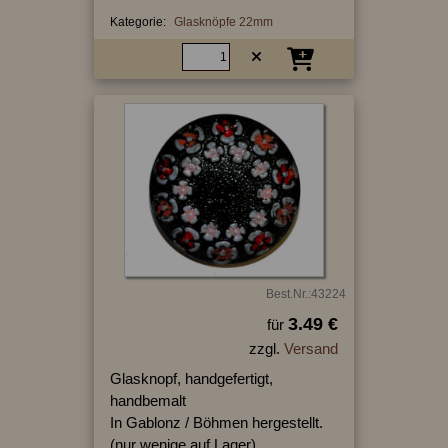
Kategorie:
Glasknöpfe 22mm
Best.Nr.:43224
3.49 €
für
zzgl.
Versand
Glasknopf, handgefertigt,
handbemalt
In Gablonz / Böhmen hergestellt.
(nur wenige auf Lager)