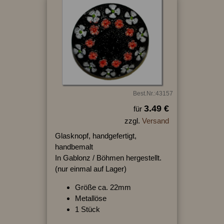
Best.Nr.:43157
3.49 €
für
zzgl.
Versand
Glasknopf, handgefertigt,
handbemalt
In Gablonz / Böhmen hergestellt.
(nur einmal auf Lager)
Größe ca. 22mm
Metallöse
1 Stück