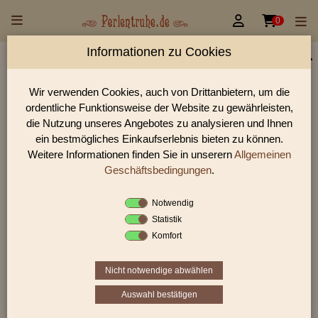


0
Informationen zu Cookies
Perlen Shop für Glasknoepfe Glasknöpfe 22mm
Perlen
Wir verwenden Cookies, auch von Drittanbietern, um die
ordentliche Funktionsweise der Website zu gewährleisten,
In unserem Perlen Shop finden sie zahlreich Glasknoepfe
die Nutzung unseres Angebotes zu analysieren und Ihnen
Glasknöpfe 22mm Perlen und viele weiter Glasperlen.
ein bestmögliches Einkaufserlebnis bieten zu können.
Weitere Informationen finden Sie in unserern
Allgemeinen
Geschäftsbedingungen
.
Sie befinden sich in folgender Kategorie:
Glasknoepfe
|
Glasknöpfe 22mm
Notwendig
Statistik
Komfort
1
2
›
»
Nicht notwendige abwählen
Auswahl bestätigen