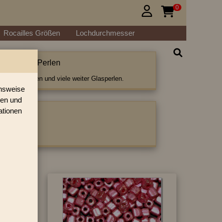
0


Rocailles Größen
Lochdurchmesser
ads Würfel Perlen
 Würfel Perlen und viele weiter Glasperlen.
onsweise
ren und
ationen
ategorie:
ürfel