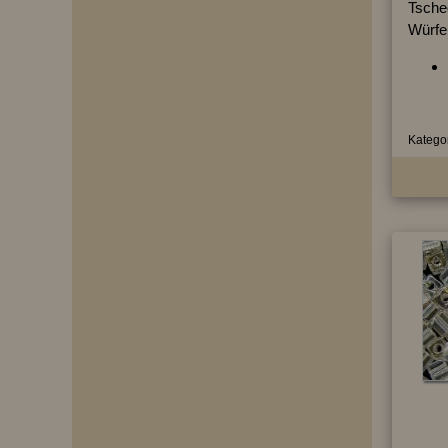
Tschec
Würfe
Kategor