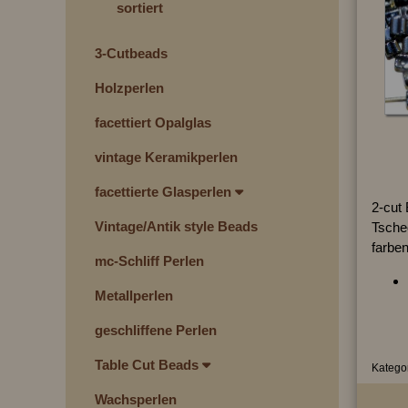
sortiert
3-Cutbeads
Holzperlen
facettiert Opalglas
vintage Keramikperlen
facettierte Glasperlen
2-cut
Vintage/Antik style Beads
Tschec
farbe
mc-Schliff Perlen
Metallperlen
geschliffene Perlen
Table Cut Beads
Kategor
Wachsperlen