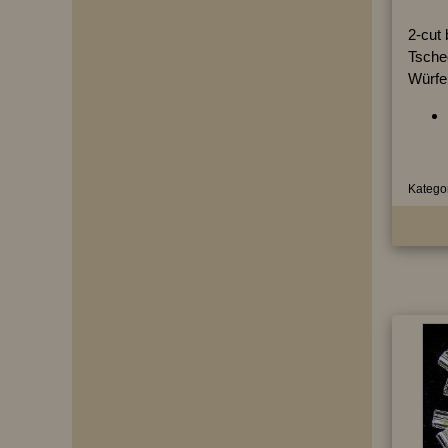
2-cut
Tschec
Würfe
Kategor