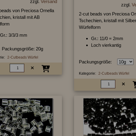
zzgl.
Versand
zzgl.
V
 beads von Preciosa Ornella
2-cut beads von Preciosa Or
hien, kristall mit AB
Tschechien, kristall mit Silb
lform
Würfelform
Gr.: 3/3/3 mm
Gr.: 11/0 = 2mm
Loch vierkantig
Packungsgröße: 20g
ie:
2-Cutbeads Würfel
Packungsgröße:
Kategorie:
2-Cutbeads Würfel