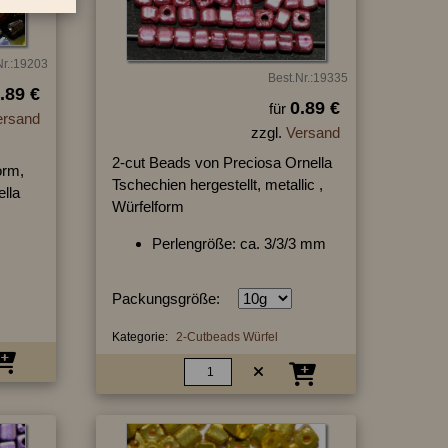
Nr.:19203
Best.Nr.:19335
.89 €
0.89 €
für
ersand
zzgl.
Versand
2-cut Beads von Preciosa Ornella
orm,
Tschechien hergestellt, metallic ,
ella
Würfelform
Perlengröße: ca. 3/3/3 mm
Packungsgröße:
Kategorie:
2-Cutbeads Würfel