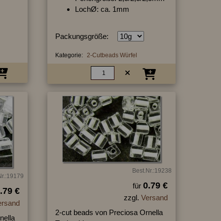
LochØ: ca. 1mm
Packungsgröße:
Kategorie:
2-Cutbeads Würfel
Best.Nr.:19238
Nr.:19179
0.79 €
für
.79 €
zzgl.
Versand
ersand
2-cut beads von Preciosa Ornella
nella