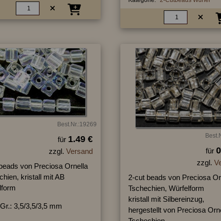
Kategorie:
2-Cutbeads Würfel
Best.Nr.:19269
Best.
1.49 €
für
0
für
zzgl.
Versand
zzgl.
V
 beads von Preciosa Ornella
hien, kristall mit AB
2-cut beads von Preciosa Or
lform
Tschechien, Würfelform
kristall mit Silbereinzug,
Gr.: 3,5/3,5/3,5 mm
hergestellt von Preciosa Orn
Tschechien