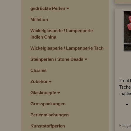
gedrückte Perlen
Millefiori
Wickelglasperle / Lampenperle
Indien China
Wickelglasperle / Lampenperle Tschechien
Steinperlen / Stone Beads
Charms
2-cut
Zubehör
Tschec
Glasknoepfe
mattie
Grosspackungen
Perlenmischungen
Kunststoffperlen
Kategor