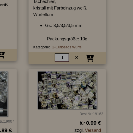
Tschechien,
weiß
kristall mit Farbeinzug weiß,
Würfelform
Gr.: 3,5/3,5/3,5 mm
Packungsgröße: 10g
Kategorie:
2-Cutbeads Würfel
Best.Nr.:19163
Nr.:19007
0.99 €
für
.89 €
zzgl.
Versand