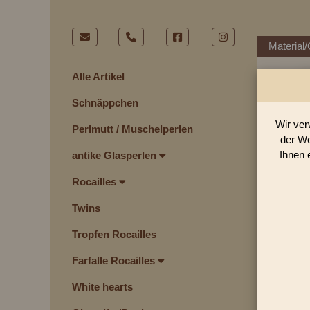
Material/
Alle Artikel
Schnäppchen
Wir ver
Perlmutt / Muschelperlen
der We
Ihnen 
antike Glasperlen
Rocailles
Twins
Tropfen Rocailles
Farfalle Rocailles
White hearts