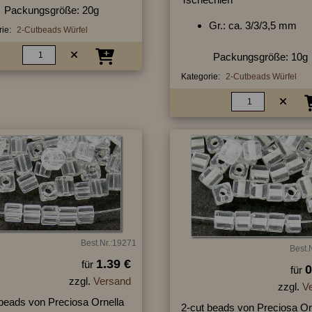
Packungsgröße: 20g
Gr.: ca. 3/3/3,5 mm
ie:
2-Cutbeads Würfel
Packungsgröße: 10g
Kategorie:
2-Cutbeads Würfel
Best.Nr.:19271
Best.
1.39 €
für
0
für
zzgl.
Versand
zzgl.
V
 beads von Preciosa Ornella
2-cut beads von Preciosa Or