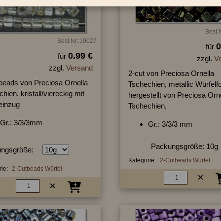
Best.
Best.Nr.:19027
0
für
0.99 €
für
zzgl.
V
zzgl.
Versand
2-cut von Preciosa Ornella
 beads von Preciosa Ornella
Tschechien, metallic Würfelf
hien, kristall/viereckig mit
hergestellt von Preciosa Orn
einzug
Tschechien,
Gr.: 3/3/3mm
Gr.: 3/3/3 mm
Packungsgröße: 10g
ngsgröße:
Kategorie:
2-Cutbeads Würfel
ie:
2-Cutbeads Würfel