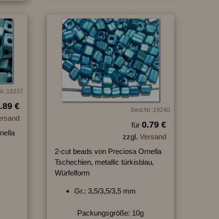
Nr.:19237
.89 €
Best.Nr.:19240
ersand
0.79 €
für
nella
zzgl.
Versand
2-cut beads von Preciosa Ornella
Tschechien, metallic türkisblau,
Würfelform
Gr.: 3,5/3,5/3,5 mm
Packungsgröße: 10g