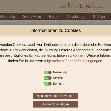
Glassorte
Sorte/Form
Farbe
Veredelung
Größen
Informationen zu Cookies
Perlen Shop für 2-Cut Beads 2-Cutbe
In unserem Perlen Shop finden sie zahlreich 2-Cut Beads 2-Cutbeads
wenden Cookies, auch von Drittanbietern, um die ordentliche Funkti
bsite zu gewährleisten, die Nutzung unseres Angebotes zu analysie
ein bestmögliches Einkaufserlebnis bieten zu können. Weitere Inform
Sie befinden sich in folgender K
finden Sie in unserern
Allgemeinen Geschäftsbedingungen
.
2-Cut Beads
|
2-Cutbeads W
Notwendig
Statistik
Komfort
Nicht notwendige abwählen
Auswahl bestätigen