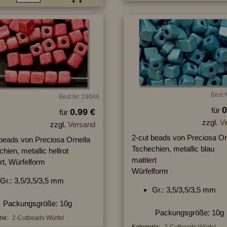
Best.
Best.Nr.:19048
0
für
0.99 €
für
zzgl.
V
zzgl.
Versand
2-cut beads von Preciosa Or
 beads von Preciosa Ornella
Tschechien, metallic blau
hien, metallic hellrot
mattiert
rt, Würfelform
Würfelform
Gr.: 3,5/3,5/3,5 mm
Gr.: 3,5/3,5/3,5 mm
Packungsgröße: 10g
Packungsgröße: 10g
ie:
2-Cutbeads Würfel