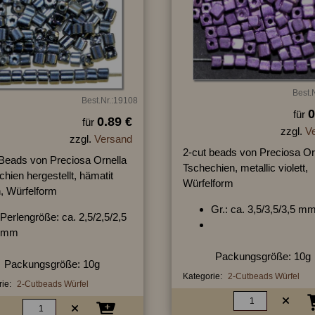
Best.
Best.Nr.:19108
0
für
0.89 €
für
zzgl.
V
zzgl.
Versand
2-cut beads von Preciosa Or
 Beads von Preciosa Ornella
Tschechien, metallic violett,
hien hergestellt, hämatit
Würfelform
n, Würfelform
Gr.: ca. 3,5/3,5/3,5 m
Perlengröße: ca. 2,5/2,5/2,5
mm
Packungsgröße: 10g
Packungsgröße: 10g
Kategorie:
2-Cutbeads Würfel
ie:
2-Cutbeads Würfel