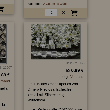
Kategorie:
2-Cutbeads Würfel
Best.Nr.:19072
Nr.:21007
0.99 €
für
.89 €
zzgl.
Versand
ersand
2-cut-Beads / Schnittperlen von
nella
Ornella Preciosa Tschechien,
kristall mit Silbereinzug,
Würfelform
ella
Perlengröße: 2,5/2,5/2,5mm