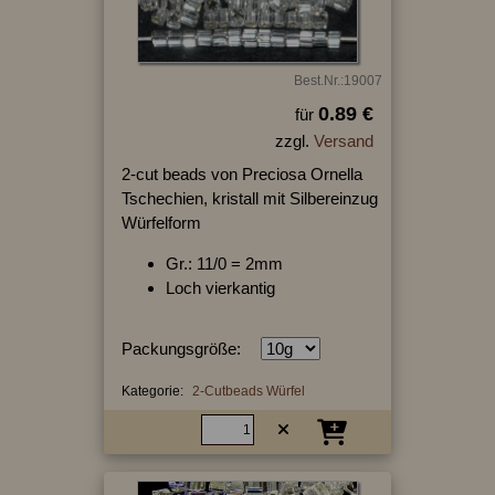
Best.Nr.:19007
0.89 €
für
zzgl.
Versand
2-cut beads von Preciosa Ornella
Tschechien, kristall mit Silbereinzug
Würfelform
Gr.: 11/0 = 2mm
Loch vierkantig
Packungsgröße:
Kategorie:
2-Cutbeads Würfel