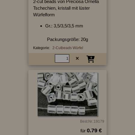
2-cut beads von Preciosa Ornella
Tschechien, kristall mit lüster
Würfelform
Gr.: 3,5/3,5/3,5 mm
Packungsgröße: 20g
Kategorie:
2-Cutbeads Würfel
Best.Nr.:19179
0.79 €
für