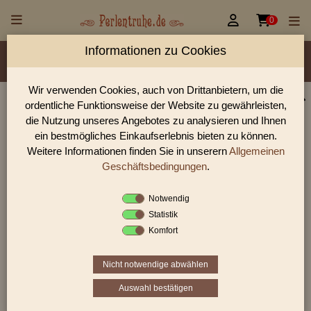


0
Informationen zu Cookies
Material/Glassorte
Sorte/Form
Farbe
Veredelung
Größen
Rocailles Größen
Lochdurchmesser
Wir verwenden Cookies, auch von Drittanbietern, um die
ordentliche Funktionsweise der Website zu gewährleisten,
Perlen Shop für 2-Cut Beads 2-Cutbeads Würfel
die Nutzung unseres Angebotes zu analysieren und Ihnen
Perlen
ein bestmögliches Einkaufserlebnis bieten zu können.
Weitere Informationen finden Sie in unserern
Allgemeinen
In unserem Perlen Shop finden sie zahlreich 2-Cut Beads 2-
Cutbeads Würfel Perlen und viele weiter Glasperlen.
Geschäftsbedingungen
.
Notwendig
Statistik
Sie befinden sich in folgender Kategorie:
Komfort
2-Cut Beads
|
2-Cutbeads Würfel
Nicht notwendige abwählen
Auswahl bestätigen