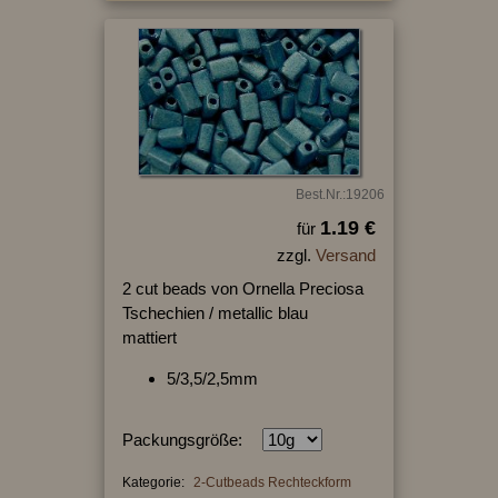
Best.Nr.:19206
1.19 €
für
zzgl.
Versand
2 cut beads von Ornella Preciosa
Tschechien / metallic blau
mattiert
5/3,5/2,5mm
Packungsgröße:
Kategorie:
2-Cutbeads Rechteckform