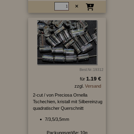
Best.Nr.:19312
1.19 €
für
zzgl.
Versand
2-cut / von Preciosa Ornella
Tschechien, kristall mit Silbereinzug
quadratischer Querschnitt
7/3,5/3,5mm
Packungsgröße: 10g