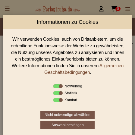


0
Informationen zu Cookies
Material/Glassorte
Sorte/Form
Farbe
Größen
Lochdurchmesser
Wir verwenden Cookies, auch von Drittanbietern, um die
ordentliche Funktionsweise der Website zu gewährleisten,
Perlen Shop für 2-Cut Beads 2-Cutbeads
die Nutzung unseres Angebotes zu analysieren und Ihnen
Rechteckform Perlen
ein bestmögliches Einkaufserlebnis bieten zu können.
Weitere Informationen finden Sie in unserern
Allgemeinen
In unserem Perlen Shop finden sie zahlreich 2-Cut Beads 2-
Cutbeads Rechteckform Perlen und viele weiter Glasperlen.
Geschäftsbedingungen
.
Notwendig
Statistik
Sie befinden sich in folgender Kategorie:
Komfort
2-Cut Beads
|
2-Cutbeads Rechteckform
Nicht notwendige abwählen
Auswahl bestätigen