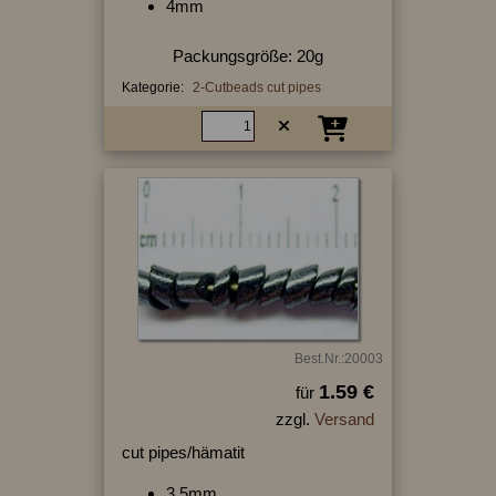
4mm
Packungsgröße: 20g
Kategorie:
2-Cutbeads cut pipes
Best.Nr.:20003
1.59 €
für
zzgl.
Versand
cut pipes/hämatit
3,5mm