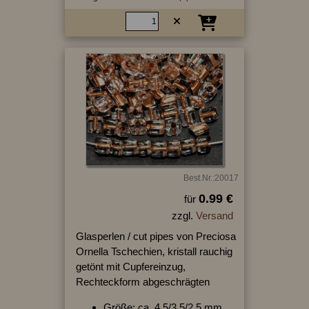
Best.Nr.:20017
0.99 €
für
zzgl.
Versand
Glasperlen / cut pipes von Preciosa
Ornella Tschechien, kristall rauchig
getönt mit Cupfereinzug,
Rechteckform abgeschrägten
Größe: ca. 4,5/3,5/2,5 mm