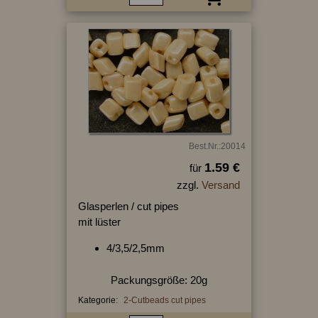
Best.Nr.:20014
1.59 €
für
zzgl.
Versand
Glasperlen / cut pipes
mit lüster
4/3,5/2,5mm
Packungsgröße: 20g
Kategorie:
2-Cutbeads cut pipes