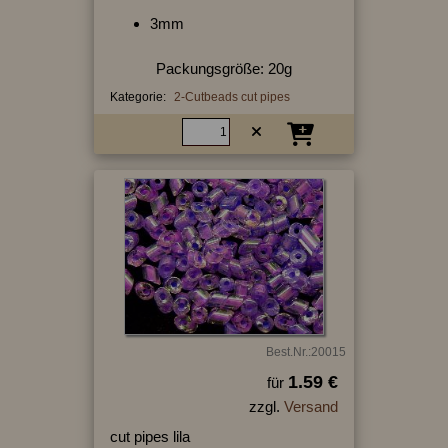
3mm
Packungsgröße: 20g
Kategorie:
2-Cutbeads cut pipes
Best.Nr.:20015
1.59 €
für
zzgl.
Versand
cut pipes lila