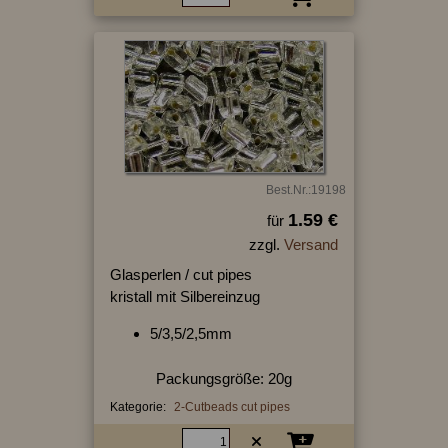
Best.Nr.:19198
1.59 €
für
zzgl.
Versand
Glasperlen / cut pipes
kristall mit Silbereinzug
5/3,5/2,5mm
Packungsgröße: 20g
Kategorie:
2-Cutbeads cut pipes