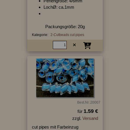
Perlengröße: 4/6mm
LochØ: ca.1mm
Packungsgröße: 20g
Kategorie:
2-Cutbeads cut pipes
Best.Nr.:20007
1.59 €
für
zzgl.
Versand
cut pipes mit Farbeinzug