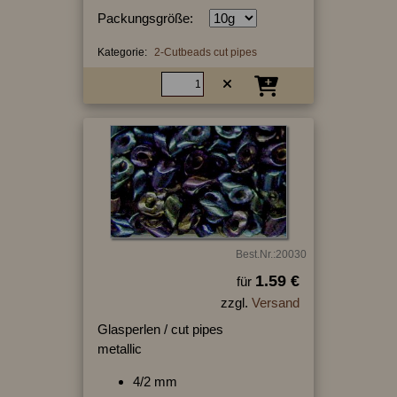
Packungsgröße:
Kategorie:
2-Cutbeads cut pipes
Best.Nr.:20030
1.59 €
für
zzgl.
Versand
Glasperlen / cut pipes
metallic
4/2 mm