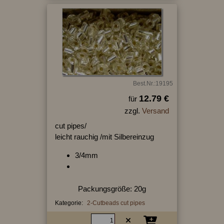
Best.Nr.:19195
12.79 €
für
zzgl.
Versand
cut pipes/
leicht rauchig /mit Silbereinzug
3/4mm
Packungsgröße: 20g
Kategorie:
2-Cutbeads cut pipes