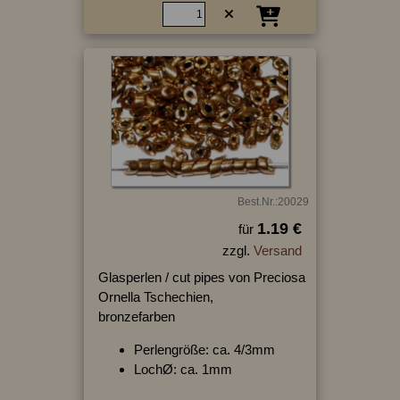
Best.Nr.:20029
1.19 €
für
zzgl.
Versand
Glasperlen / cut pipes von Preciosa
Ornella Tschechien,
bronzefarben
Perlengröße: ca. 4/3mm
LochØ: ca. 1mm