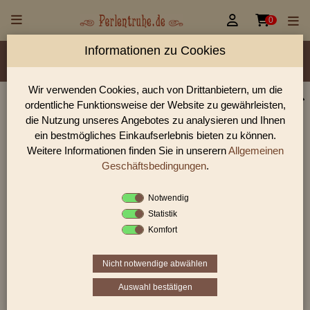


0
Informationen zu Cookies
Material/Glassorte
Sorte/Form
Farbe
Größen
Lochdurchmesser
Wir verwenden Cookies, auch von Drittanbietern, um die
ordentliche Funktionsweise der Website zu gewährleisten,
Perlen Shop für 2-Cut Beads 2-Cutbeads cut pipes
die Nutzung unseres Angebotes zu analysieren und Ihnen
Perlen
ein bestmögliches Einkaufserlebnis bieten zu können.
Weitere Informationen finden Sie in unserern
Allgemeinen
In unserem Perlen Shop finden sie zahlreich 2-Cut Beads 2-
Cutbeads cut pipes Perlen und viele weiter Glasperlen.
Geschäftsbedingungen
.
Notwendig
Statistik
Sie befinden sich in folgender Kategorie:
Komfort
2-Cut Beads
|
2-Cutbeads cut pipes
Nicht notwendige abwählen
Auswahl bestätigen