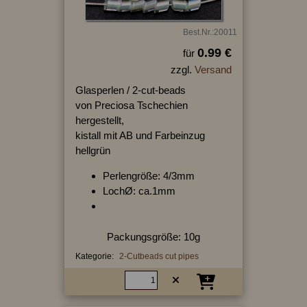
Best.Nr.:20011
0.99 €
für
zzgl.
Versand
Glasperlen / 2-cut-beads
von Preciosa Tschechien
hergestellt,
kistall mit AB und Farbeinzug
hellgrün
Perlengröße: 4/3mm
LochØ: ca.1mm
Packungsgröße: 10g
Kategorie:
2-Cutbeads cut pipes