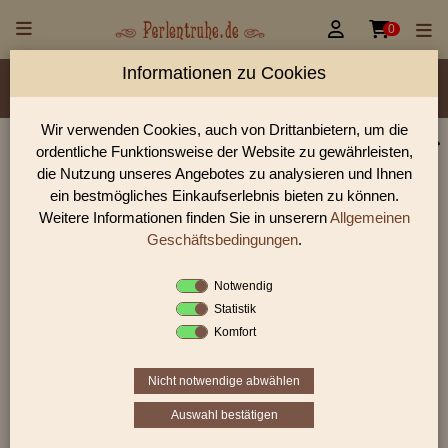


0
Informationen zu Cookies
Material/Glassorte
Sorte/Form
Farbe
Veredelung
Größen
Lochdurchmesser
Wir verwenden Cookies, auch von Drittanbietern, um die
ordentliche Funktionsweise der Website zu gewährleisten,
Glasperlen, Rocailles, Holzperlen & Steinperlen |
die Nutzung unseres Angebotes zu analysieren und Ihnen
Perlentruhe
ein bestmögliches Einkaufserlebnis bieten zu können.
Weitere Informationen finden Sie in unserern
Allgemeinen
Glasperlen, Rocailles und Preciosa Perlen aus Gablonz.
Entdecke Table-Cut-Perlen, gedrückte Perlen und antike
Geschäftsbedingungen
.
Schmuckperlen für hochwertige DIY-Projekte.
Notwendig
Statistik
Komfort
Sie befinden sich in folgender Kategorie:
Table Cut Beads
|
Tabel Cut Beads / Rechtecke
Nicht notwendige abwählen
Auswahl bestätigen
«
‹
7
8
9