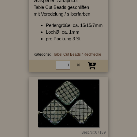
Glasperlen zartapricot
Table Cut Beads geschliffen
mit Veredelung / silberfarben
Perlengröße: ca. 15/15/7mm
LochØ: ca. 1mm
pro Packung 3 St.
Kategorie:
Tabel Cut Beads / Rechtecke
Best.Nr.:67189