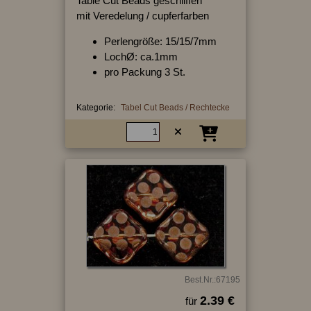
Table Cut Beads geschliffen
mit Veredelung / cupferfarben
Perlengröße: 15/15/7mm
LochØ: ca.1mm
pro Packung 3 St.
Kategorie:
Tabel Cut Beads / Rechtecke
Best.Nr.:67195
2.39 €
für