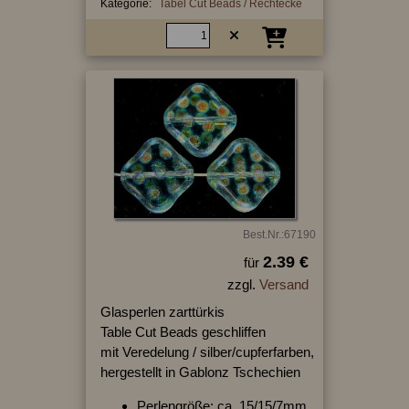
Kategorie:
Tabel Cut Beads / Rechtecke
Best.Nr.:67190
2.39 €
für
zzgl.
Versand
Glasperlen zarttürkis
Table Cut Beads geschliffen
mit Veredelung / silber/cupferfarben,
hergestellt in Gablonz Tschechien
Perlengröße: ca. 15/15/7mm