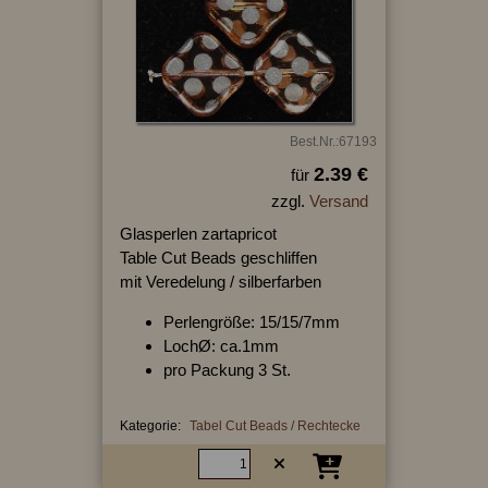
Best.Nr.:67193
2.39 €
für
zzgl.
Versand
Glasperlen zartapricot
Table Cut Beads geschliffen
mit Veredelung / silberfarben
Perlengröße: 15/15/7mm
LochØ: ca.1mm
pro Packung 3 St.
Kategorie:
Tabel Cut Beads / Rechtecke