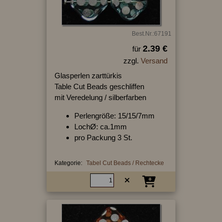
Best.Nr.:67191
2.39 €
für
zzgl.
Versand
Glasperlen zarttürkis
Table Cut Beads geschliffen
mit Veredelung / silberfarben
Perlengröße: 15/15/7mm
LochØ: ca.1mm
pro Packung 3 St.
Kategorie:
Tabel Cut Beads / Rechtecke