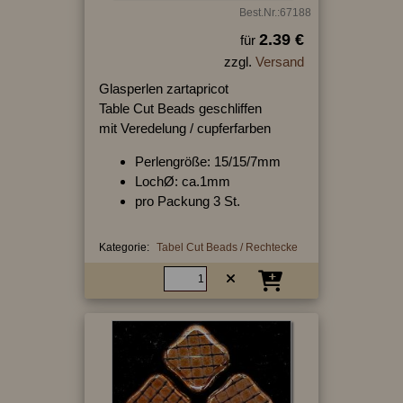
Best.Nr.:67188
2.39 €
für
zzgl.
Versand
Glasperlen zartapricot
Table Cut Beads geschliffen
mit Veredelung / cupferfarben
Perlengröße: 15/15/7mm
LochØ: ca.1mm
pro Packung 3 St.
Kategorie:
Tabel Cut Beads / Rechtecke