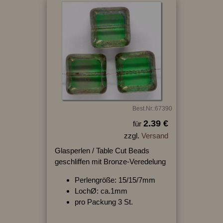
Best.Nr.:67390
2.39 €
für
zzgl.
Versand
Glasperlen / Table Cut Beads
geschliffen mit Bronze-Veredelung
Perlengröße: 15/15/7mm
LochØ: ca.1mm
pro Packung 3 St.