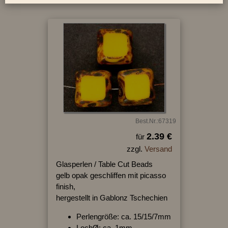
Best.Nr.:67319
2.39 €
für
zzgl.
Versand
Glasperlen / Table Cut Beads
gelb opak geschliffen mit picasso
finish,
hergestellt in Gablonz Tschechien
Perlengröße: ca. 15/15/7mm
LochØ: ca. 1mm