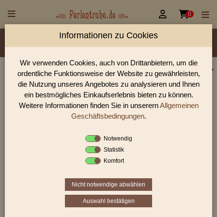


0
Informationen zu Cookies
Material/Glassorte
Sorte/Form
Farbe
Veredelung
Größen
Lochdurchmesser
Wir verwenden Cookies, auch von Drittanbietern, um die
ordentliche Funktionsweise der Website zu gewährleisten,
Glasperlen, Rocailles, Holzperlen & Steinperlen |
die Nutzung unseres Angebotes zu analysieren und Ihnen
Perlentruhe
ein bestmögliches Einkaufserlebnis bieten zu können.
Weitere Informationen finden Sie in unserern
Allgemeinen
Glasperlen, Rocailles und Preciosa Perlen aus Gablonz.
Entdecke Table-Cut-Perlen, gedrückte Perlen und antike
Geschäftsbedingungen
.
Schmuckperlen für hochwertige DIY-Projekte.
Notwendig
Statistik
Komfort
Sie befinden sich in folgender Kategorie:
Table Cut Beads
|
Tabel Cut Beads / Rechtecke
Nicht notwendige abwählen
Auswahl bestätigen
«
‹
7
8
9