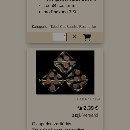
LochØ: ca. 1mm
pro Packung 3 St.
Kategorie:
Tabel Cut Beads / Rechtecke
Best.Nr.:67194
2.39 €
für
zzgl.
Versand
Glasperlen zarttürkis