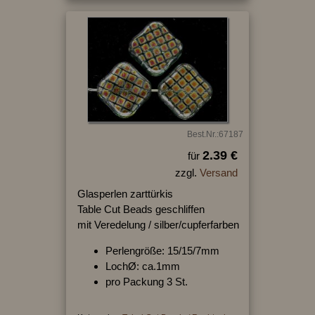
Best.Nr.:67187
2.39 €
für
zzgl.
Versand
Glasperlen zarttürkis
Table Cut Beads geschliffen
mit Veredelung / silber/cupferfarben
Perlengröße: 15/15/7mm
LochØ: ca.1mm
pro Packung 3 St.