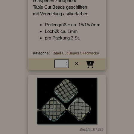
Glasperlen zartapricot
Table Cut Beads geschliffen
mit Veredelung / silberfarben
Perlengröße: ca. 15/15/7mm
LochØ: ca. 1mm
pro Packung 3 St.
Kategorie:
Tabel Cut Beads / Rechtecke
Best.Nr.:67189