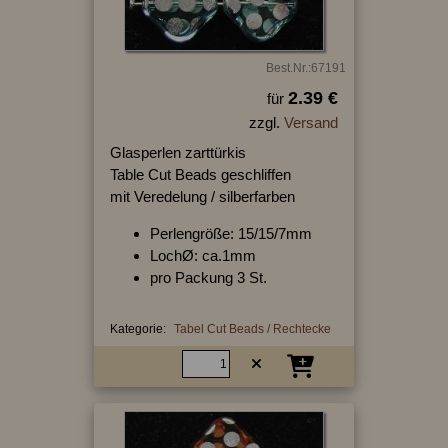
Best.Nr.:67191
2.39 €
für
zzgl.
Versand
Glasperlen zarttürkis
Table Cut Beads geschliffen
mit Veredelung / silberfarben
Perlengröße: 15/15/7mm
LochØ: ca.1mm
pro Packung 3 St.
Kategorie:
Tabel Cut Beads / Rechtecke