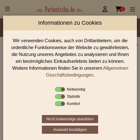


0
Informationen zu Cookies
Material/Glassorte
Sorte/Form
Farbe
Veredelung
Größen
Lochdurchmesser
Wir verwenden Cookies, auch von Drittanbietern, um die
ordentliche Funktionsweise der Website zu gewährleisten,
Glasperlen, Rocailles, Holzperlen & Steinperlen |
die Nutzung unseres Angebotes zu analysieren und Ihnen
Perlentruhe
ein bestmögliches Einkaufserlebnis bieten zu können.
Weitere Informationen finden Sie in unserern
Allgemeinen
Glasperlen, Rocailles und Preciosa Perlen aus Gablonz.
Entdecke Table-Cut-Perlen, gedrückte Perlen und antike
Geschäftsbedingungen
.
Schmuckperlen für hochwertige DIY-Projekte.
Notwendig
Statistik
Komfort
Sie befinden sich in folgender Kategorie:
Table Cut Beads
|
Tabel Cut Beads / Rechtecke
Nicht notwendige abwählen
Auswahl bestätigen
«
‹
7
8
9