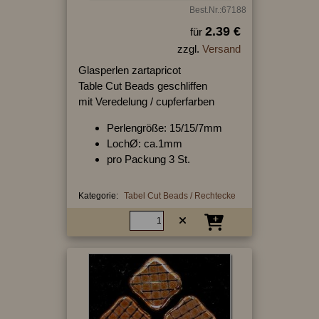
Best.Nr.:67188
2.39 €
für
zzgl.
Versand
Glasperlen zartapricot
Table Cut Beads geschliffen
mit Veredelung / cupferfarben
Perlengröße: 15/15/7mm
LochØ: ca.1mm
pro Packung 3 St.
Kategorie:
Tabel Cut Beads / Rechtecke