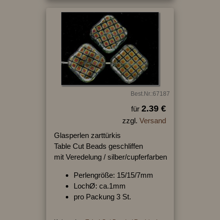
Best.Nr.:67187
2.39 €
für
zzgl.
Versand
Glasperlen zarttürkis
Table Cut Beads geschliffen
mit Veredelung / silber/cupferfarben
Perlengröße: 15/15/7mm
LochØ: ca.1mm
pro Packung 3 St.