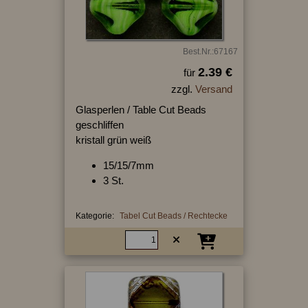
Best.Nr.:67167
2.39 €
für
zzgl.
Versand
Glasperlen / Table Cut Beads
geschliffen
kristall grün weiß
15/15/7mm
3 St.
Kategorie:
Tabel Cut Beads / Rechtecke