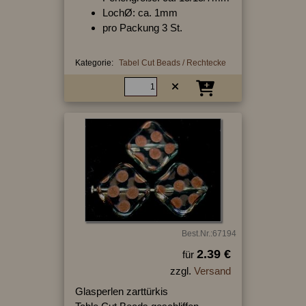
LochØ: ca. 1mm
pro Packung 3 St.
Kategorie:
Tabel Cut Beads / Rechtecke
Best.Nr.:67194
2.39 €
für
zzgl.
Versand
Glasperlen zarttürkis