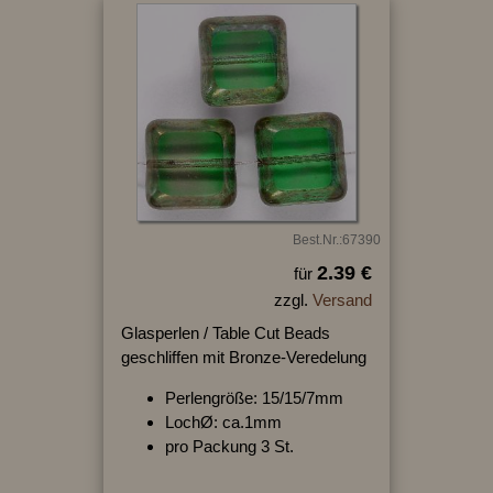
Best.Nr.:67390
2.39 €
für
zzgl.
Versand
Glasperlen / Table Cut Beads
geschliffen mit Bronze-Veredelung
Perlengröße: 15/15/7mm
LochØ: ca.1mm
pro Packung 3 St.