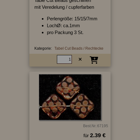
Table Cut Beads geschliffen
mit Veredelung / cupferfarben
Perlengröße: 15/15/7mm
LochØ: ca.1mm
pro Packung 3 St.
Kategorie:
Tabel Cut Beads / Rechtecke
Best.Nr.:67195
2.39 €
für