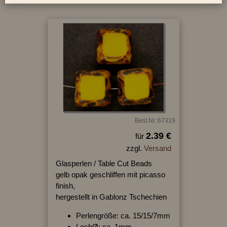
Best.Nr.:67319
2.39 €
für
zzgl.
Versand
Glasperlen / Table Cut Beads
gelb opak geschliffen mit picasso
finish,
hergestellt in Gablonz Tschechien
Perlengröße: ca. 15/15/7mm
LochØ: ca. 1mm