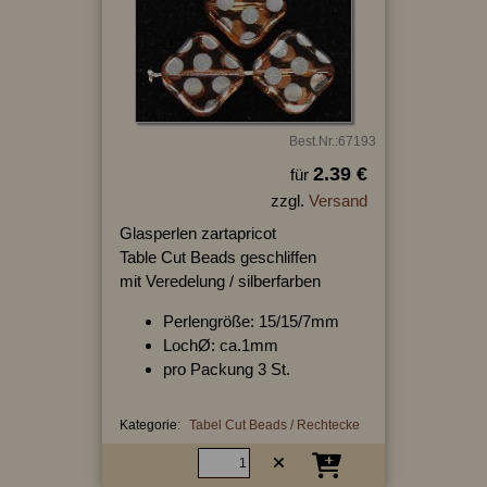
Best.Nr.:67193
2.39 €
für
zzgl.
Versand
Glasperlen zartapricot
Table Cut Beads geschliffen
mit Veredelung / silberfarben
Perlengröße: 15/15/7mm
LochØ: ca.1mm
pro Packung 3 St.
Kategorie:
Tabel Cut Beads / Rechtecke