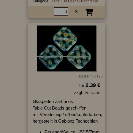
Kategorie:
Tabel Cut Beads / Rechtecke
Best.Nr.:67190
2.39 €
für
zzgl.
Versand
Glasperlen zarttürkis
Table Cut Beads geschliffen
mit Veredelung / silber/cupferfarben,
hergestellt in Gablonz Tschechien
Perlengröße: ca. 15/15/7mm