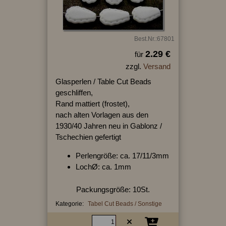
Best.Nr.:67801
2.29 €
für
zzgl.
Versand
Glasperlen / Table Cut Beads
geschliffen,
Rand mattiert (frostet),
nach alten Vorlagen aus den
1930/40 Jahren neu in Gablonz /
Tschechien gefertigt
Perlengröße: ca. 17/11/3mm
LochØ: ca. 1mm
Packungsgröße: 10St.
Kategorie:
Tabel Cut Beads / Sonstige