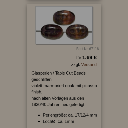
Best.Nr.:67116
1.69 €
für
zzgl.
Versand
Glasperlen / Table Cut Beads
geschliffen,
violett marmoriert opak mit picasso
finish,
nach alten Vorlagen aus den
1930/40 Jahren neu gefertigt
Perlengröße: ca. 17/12/4 mm
LochØ: ca. 1mm