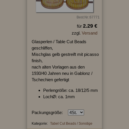
Best.Nr.:67771
2.29 €
für
zzgl.
Versand
Glasperlen / Table Cut Beads
geschliffen,
Mischglas gelb gestreift mit picasso
finish,
nach alten Vorlagen aus den
1930/40 Jahren neu in Gablonz /
Tschechien gefertigt
Perlengröße: ca. 18/12/5 mm
LochØ: ca. 1mm
Packungsgröße:
Kategorie:
Tabel Cut Beads / Sonstige