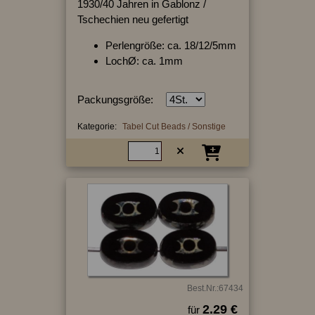
1930/40 Jahren in Gablonz /
Tschechien neu gefertigt
Perlengröße: ca. 18/12/5mm
LochØ: ca. 1mm
Packungsgröße:
Kategorie:
Tabel Cut Beads / Sonstige
Best.Nr.:67434
2.29 €
für