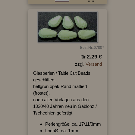
Best.Nr.:67807
2.29 €
für
zzgl.
Versand
Glasperlen / Table Cut Beads
geschliffen,
hellgrün opak Rand mattiert
(frostet),
nach alten Vorlagen aus den
1930/40 Jahren neu in Gablonz /
Tschechien gefertigt
Perlengröße: ca. 17/11/3mm
LochØ: ca. 1mm