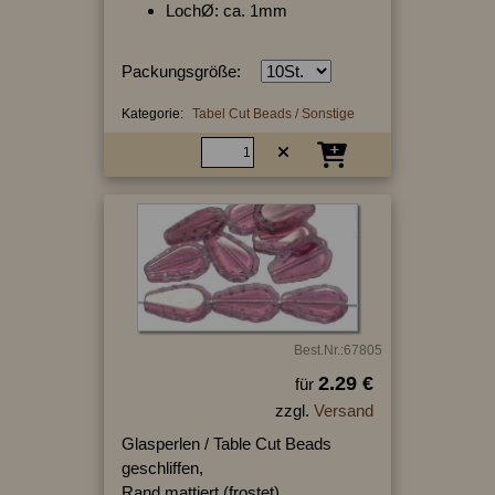
LochØ: ca. 1mm
Packungsgröße:
Kategorie:
Tabel Cut Beads / Sonstige
Best.Nr.:67805
2.29 €
für
zzgl.
Versand
Glasperlen / Table Cut Beads
geschliffen,
Rand mattiert (frostet),