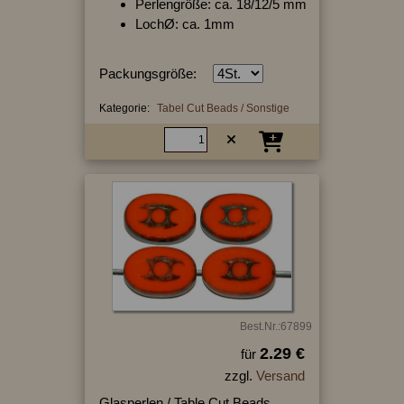
Perlengröße: ca. 18/12/5 mm
LochØ: ca. 1mm
Packungsgröße:
Kategorie:
Tabel Cut Beads / Sonstige
Best.Nr.:67899
2.29 €
für
zzgl.
Versand
Glasperlen / Table Cut Beads