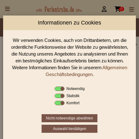


0
Informationen zu Cookies
Material/Glassorte
Sorte/Form
Farbe
Veredelung
Größen
Lochdurchmesser
Wir verwenden Cookies, auch von Drittanbietern, um die
ordentliche Funktionsweise der Website zu gewährleisten,
Glasperlen, Rocailles, Holzperlen & Steinperlen |
die Nutzung unseres Angebotes zu analysieren und Ihnen
Perlentruhe
ein bestmögliches Einkaufserlebnis bieten zu können.
Weitere Informationen finden Sie in unserern
Allgemeinen
Glasperlen, Rocailles und Preciosa Perlen aus Gablonz.
Entdecke Table-Cut-Perlen, gedrückte Perlen und antike
Geschäftsbedingungen
.
Schmuckperlen für hochwertige DIY-Projekte.
Notwendig
Statistik
Komfort
Sie befinden sich in folgender Kategorie:
Table Cut Beads
|
Tabel Cut Beads / Sonstige
Nicht notwendige abwählen
Auswahl bestätigen
«
‹
11
12
13
›
»