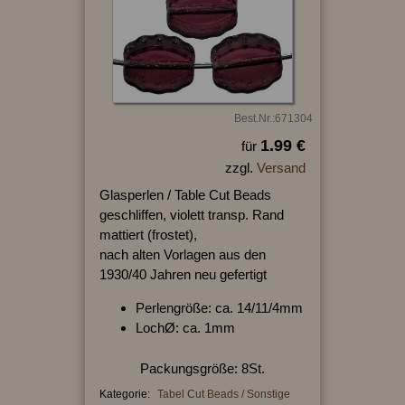
Best.Nr.:671304
1.99 €
für
zzgl.
Versand
Glasperlen / Table Cut Beads
geschliffen, violett transp. Rand
mattiert (frostet),
nach alten Vorlagen aus den
1930/40 Jahren neu gefertigt
Perlengröße: ca. 14/11/4mm
LochØ: ca. 1mm
Packungsgröße: 8St.
Kategorie:
Tabel Cut Beads / Sonstige