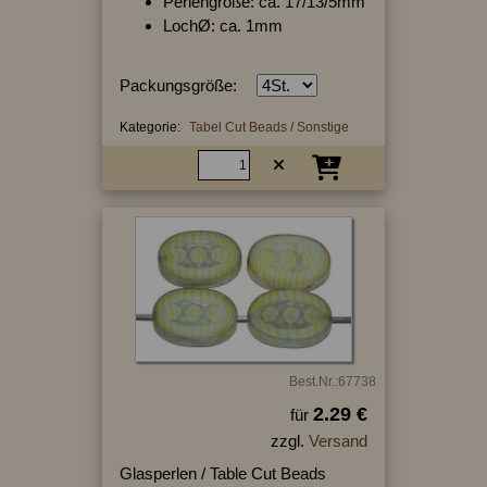
Perlengröße: ca. 17/13/5mm
LochØ: ca. 1mm
Packungsgröße:
Kategorie:
Tabel Cut Beads / Sonstige
Best.Nr.:67738
2.29 €
für
zzgl.
Versand
Glasperlen / Table Cut Beads