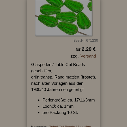
Best.Nr.:671230
2.29 €
für
zzgl.
Versand
Glasperlen / Table Cut Beads
geschliffen,
grün transp. Rand mattiert (frostet),
nach alten Vorlagen aus den
1930/40 Jahren neu gefertigt
Perlengröße: ca. 17/11/3mm
LochØ: ca. 1mm
pro Packung 10 St.
Kategorie:
Tabel Cut Beads / Sonstige