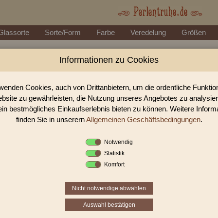
Glassorte
Sorte/Form
Farbe
Veredelung
Größen
Informationen zu Cookies
Glasperlen, Rocailles, Holzperlen & Stei
lasperlen, Rocailles und Preciosa Perlen aus Gablonz. Entdecke Table-Cut-P
hochwertige DIY-Projekte
wenden Cookies, auch von Drittanbietern, um die ordentliche Funkti
bsite zu gewährleisten, die Nutzung unseres Angebotes zu analysie
ein bestmögliches Einkaufserlebnis bieten zu können. Weitere Inform
finden Sie in unserern
Allgemeinen Geschäftsbedingungen
.
Sie befinden sich in folgender K
Table Cut Beads
|
Tabel Cut Beads
Notwendig
Statistik
Komfort
«
‹
12
13
14
Nicht notwendige abwählen
Auswahl bestätigen