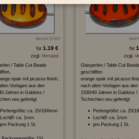
Best.Nr.:67867
Best.
1.19 €
1
für
für
zzgl.
Versand
zzgl.
V
erlen / Table Cut Beads
Glasperlen / Table Cut Bead
iffen,
geschliffen
ange opak mit picasso finish,
orange opak mit picasso fini
alten Vorlagen aus den
nach alten Vorlagen aus den
40 Jahren in Gablonz /
1930/40 Jahren in Gablonz /
hien neu gefertigt
Tschechien neu gefertigt
Perlengröße: ca. 25/18/6mm
Perlengröße: ca. 25/
LochØ: ca. 1mm
LochØ: ca. 1mm
pro Packung 1 St.
pro Packung 1 St.
Packungsgröße: 1St.