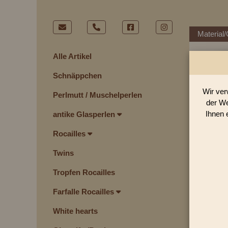
Material/
Alle Artikel
Schnäppchen
G
Wir ver
Perlmutt / Muschelperlen
der We
Ihnen 
antike Glasperlen
Rocailles
Twins
Tropfen Rocailles
Farfalle Rocailles
White hearts