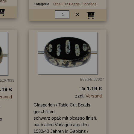
stige
Kategorie:
Tabel Cut Beads / Sonstige
Best.Nr.:67037
Nr.:67933
1.19 €
für
.19 €
zzgl.
Versand
ersand
Glasperlen / Table Cut Beads
s
geschliffen,
schwarz opak mit picasso finish,
o
nach alten Vorlagen aus den
1930/40 Jahren in Gablonz /