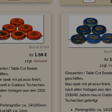
Best.Nr.:67504
Best.
1.59 €
für
1
für
zzgl.
Versand
zzgl.
V
erlen / Table Cut Beads
Glasperlen / Table Cut Bead
iffen,
geschliffen,
 opak mit picasso finish,
blau opak mit picasso finish,
tellt in Gablonz Tschechien
nach alten Vorlagen aus den
alten Vorlagen aus den 1920
1930/40 Jahren neu in Gablo
n
Tschechien gefertigt
Perlengröße: ca. 14/10/5mm
Perlengröße: ca. 14/
LochØ: ca. 1mm