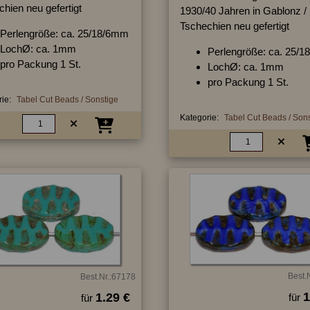
hien neu gefertigt
1930/40 Jahren in Gablonz /
Tschechien neu gefertigt
Perlengröße: ca. 25/18/6mm
LochØ: ca. 1mm
Perlengröße: ca. 25/
pro Packung 1 St.
LochØ: ca. 1mm
pro Packung 1 St.
ie:
Tabel Cut Beads / Sonstige
Kategorie:
Tabel Cut Beads / Son
Best.
Best.Nr.:67178
1
1.29 €
für
für