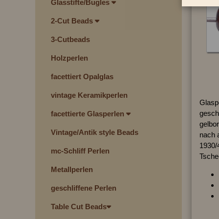
Glasstifte/Bugles
2-Cut Beads
3-Cutbeads
Holzperlen
facettiert Opalglas
vintage Keramikperlen
Glasp
geschl
facettierte Glasperlen
gelbor
Vintage/Antik style Beads
nach 
1930/
mc-Schliff Perlen
Tschec
Metallperlen
geschliffene Perlen
Table Cut Beads