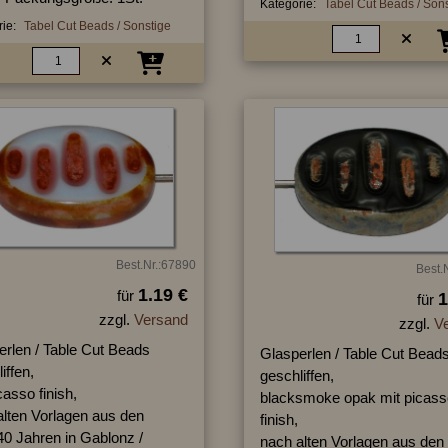
Kategorie:
Tabel Cut Beads / Son
ie:
Tabel Cut Beads / Sonstige
Best.Nr.:67890
Best.
1.19 €
für
1
für
zzgl.
Versand
zzgl.
V
erlen / Table Cut Beads
Glasperlen / Table Cut Bead
iffen,
geschliffen,
casso finish,
blacksmoke opak mit picass
alten Vorlagen aus den
finish,
40 Jahren in Gablonz /
nach alten Vorlagen aus den