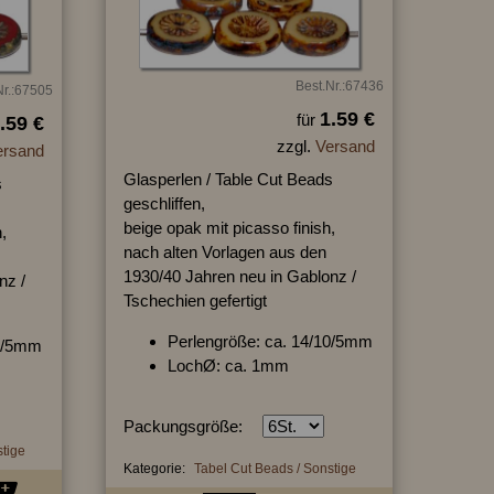
Best.Nr.:67436
Nr.:67505
1.59 €
für
.59 €
zzgl.
Versand
ersand
Glasperlen / Table Cut Beads
s
geschliffen,
beige opak mit picasso finish,
,
nach alten Vorlagen aus den
1930/40 Jahren neu in Gablonz /
nz /
Tschechien gefertigt
Perlengröße: ca. 14/10/5mm
10/5mm
LochØ: ca. 1mm
Packungsgröße:
stige
Kategorie:
Tabel Cut Beads / Sonstige