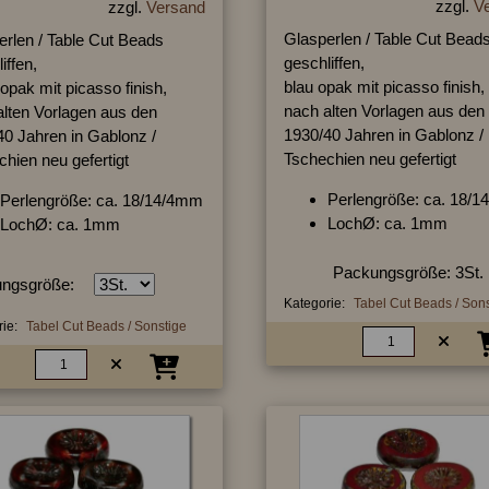
zzgl.
V
zzgl.
Versand
Glasperlen / Table Cut Bead
erlen / Table Cut Beads
geschliffen,
iffen,
blau opak mit picasso finish,
 opak mit picasso finish,
nach alten Vorlagen aus den
alten Vorlagen aus den
1930/40 Jahren in Gablonz /
40 Jahren in Gablonz /
Tschechien neu gefertigt
hien neu gefertigt
Perlengröße: ca. 18/
Perlengröße: ca. 18/14/4mm
LochØ: ca. 1mm
LochØ: ca. 1mm
Packungsgröße: 3St.
ngsgröße:
Kategorie:
Tabel Cut Beads / Son
ie:
Tabel Cut Beads / Sonstige