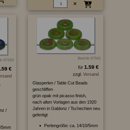
Best.Nr.:67501
Nr.:67503
1.59 €
für
.59 €
zzgl.
Versand
ersand
Glasperlen / Table Cut Beads
s
geschliffen
grün opak mit picasso finish,
nach alten Vorlagen aus den 1920
Jahren in Gablonz / Tschechien neu
nz /
gefertigt
Perlengröße: ca. 14/10/5mm
10/5mm