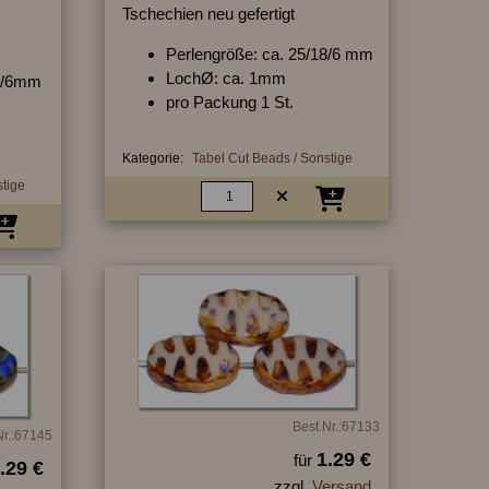
Tschechien neu gefertigt
Perlengröße: ca. 25/18/6 mm
LochØ: ca. 1mm
18/6mm
pro Packung 1 St.
Kategorie:
Tabel Cut Beads / Sonstige
stige
Best.Nr.:67133
Nr.:67145
1.29 €
für
.29 €
zzgl.
Versand