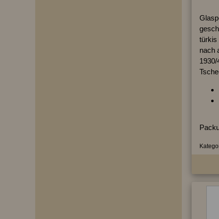
Glasp
geschl
türkis
nach 
1930/
Tschec
Packu
Kategor