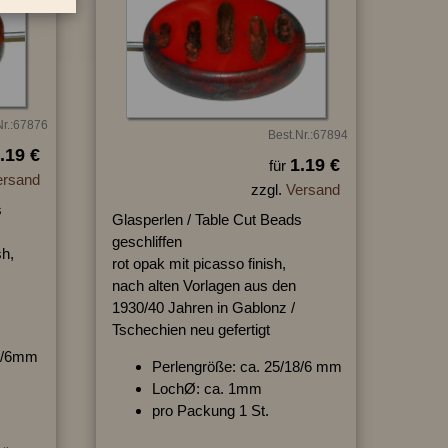
Nr.:67876
Best.Nr.:67894
.19 €
1.19 €
für
ersand
zzgl.
Versand
s
Glasperlen / Table Cut Beads
geschliffen
sh,
rot opak mit picasso finish,
nach alten Vorlagen aus den
1930/40 Jahren in Gablonz /
Tschechien neu gefertigt
18/6mm
Perlengröße: ca. 25/18/6 mm
LochØ: ca. 1mm
pro Packung 1 St.