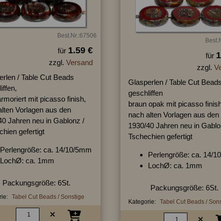
Best.Nr.:67506
Best.
1.59 €
für
1
für
zzgl.
Versand
zzgl.
V
erlen / Table Cut Beads
Glasperlen / Table Cut Bead
iffen,
geschliffen
rmoriert mit picasso finish,
braun opak mit picasso finish
alten Vorlagen aus den
nach alten Vorlagen aus den
40 Jahren neu in Gablonz /
1930/40 Jahren neu in Gablo
hien gefertigt
Tschechien gefertigt
Perlengröße: ca. 14/10/5mm
Perlengröße: ca. 14/
LochØ: ca. 1mm
LochØ: ca. 1mm
Packungsgröße: 6St.
Packungsgröße: 6St.
ie:
Tabel Cut Beads / Sonstige
Kategorie:
Tabel Cut Beads / Son