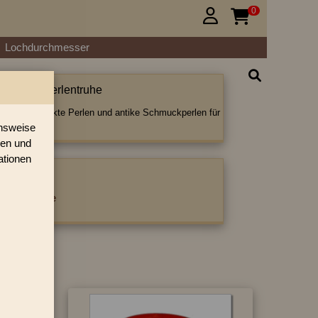
0


Lochdurchmesser
nperlen | Perlentruhe
erlen, gedrückte Perlen und antike Schmuckperlen für
.
onsweise
ren und
ationen
ategorie:
 / Sonstige
›
»