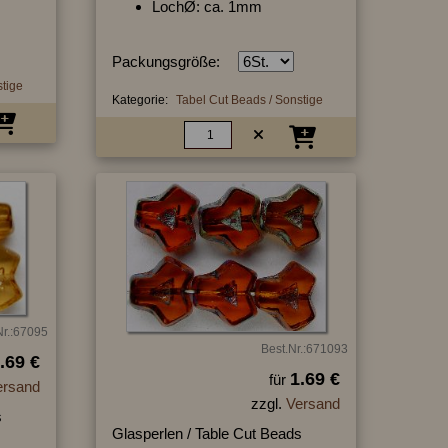
LochØ: ca. 1mm
Packungsgröße:
stige
Kategorie:
Tabel Cut Beads / Sonstige
Nr.:67095
Best.Nr.:671093
.69 €
1.69 €
für
ersand
zzgl.
Versand
s
Glasperlen / Table Cut Beads