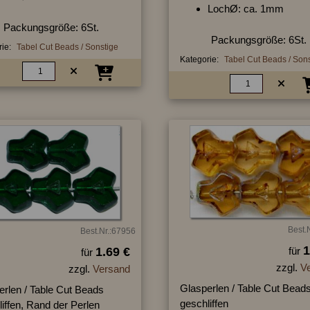
LochØ: ca. 1mm
Packungsgröße: 6St.
Packungsgröße: 6St.
ie:
Tabel Cut Beads / Sonstige
Kategorie:
Tabel Cut Beads / Son
Best.
Best.Nr.:67956
1
1.69 €
für
für
zzgl.
V
zzgl.
Versand
Glasperlen / Table Cut Bead
erlen / Table Cut Beads
geschliffen
iffen, Rand der Perlen