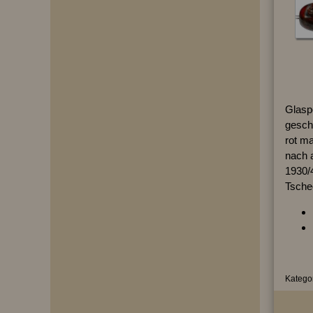
Glasp
geschl
rot ma
nach 
1930/
Tschec
Kategor