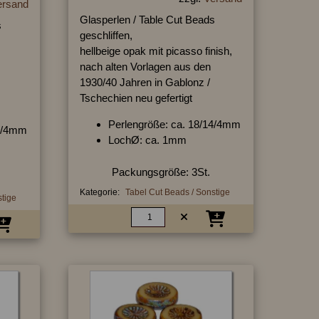
ersand
Glasperlen / Table Cut Beads
s
geschliffen,
hellbeige opak mit picasso finish,
nach alten Vorlagen aus den
1930/40 Jahren in Gablonz /
Tschechien neu gefertigt
Perlengröße: ca. 18/14/4mm
14/4mm
LochØ: ca. 1mm
Packungsgröße: 3St.
Kategorie:
Tabel Cut Beads / Sonstige
stige