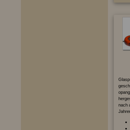
Glasp
geschl
opange
herges
nach 
Jahre