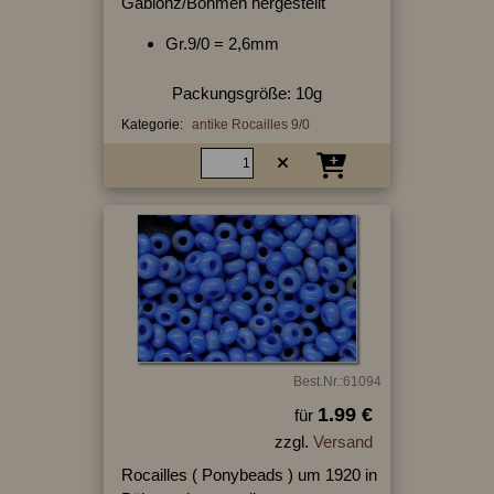
Gablonz/Böhmen hergestellt
Gr.9/0 = 2,6mm
Packungsgröße: 10g
Kategorie:
antike Rocailles 9/0
Best.Nr.:61094
1.99 €
für
zzgl.
Versand
Rocailles ( Ponybeads ) um 1920 in