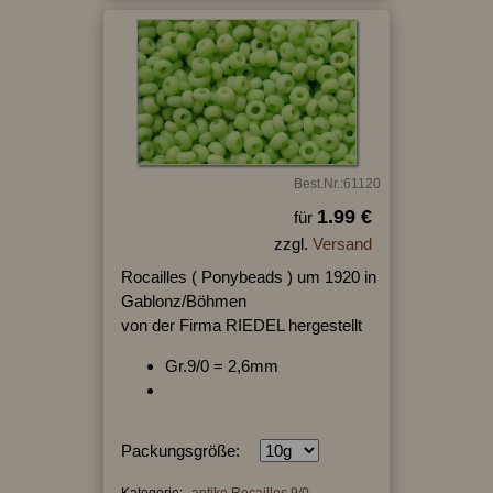
Best.Nr.:61120
1.99 €
für
zzgl.
Versand
Rocailles ( Ponybeads ) um 1920 in
Gablonz/Böhmen
von der Firma RIEDEL hergestellt
Gr.9/0 = 2,6mm
Packungsgröße:
Kategorie:
antike Rocailles 9/0