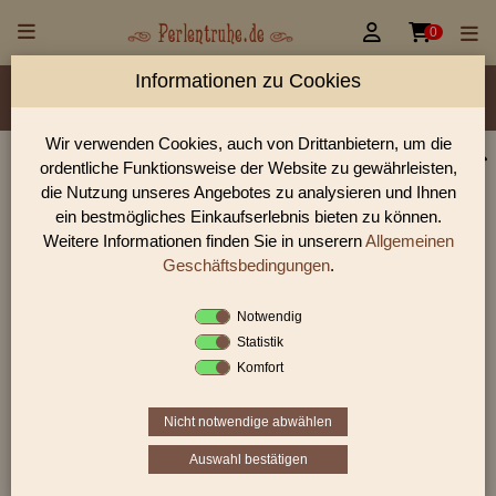


0
Informationen zu Cookies
Material/Glassorte
Sorte/Form
Farbe
Rocailles Größen
Wir verwenden Cookies, auch von Drittanbietern, um die
ordentliche Funktionsweise der Website zu gewährleisten,
Glasperlen, Rocailles, Holzperlen & Steinperlen |
die Nutzung unseres Angebotes zu analysieren und Ihnen
Perlentruhe
ein bestmögliches Einkaufserlebnis bieten zu können.
Weitere Informationen finden Sie in unserern
Allgemeinen
Glasperlen, Rocailles und Preciosa Perlen aus Gablonz.
Entdecke Table-Cut-Perlen, gedrückte Perlen und antike
Geschäftsbedingungen
.
Schmuckperlen für hochwertige DIY-Projekte.
Notwendig
Statistik
Komfort
Sie befinden sich in folgender Kategorie:
antike Glasperlen
|
antike Rocailles
|
antike Rocailles
9/0
Nicht notwendige abwählen
Auswahl bestätigen