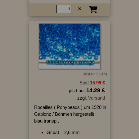
Best.Nr.:61074
Statt
15.99 €
14.29 €
jetzt nur
zzgl.
Versand
Rocailles ( Ponybeads ) um 1920 in
Gablonz / Böhmen hergestellt
blau transp.,
Gr.9/0 = 2,6 mm