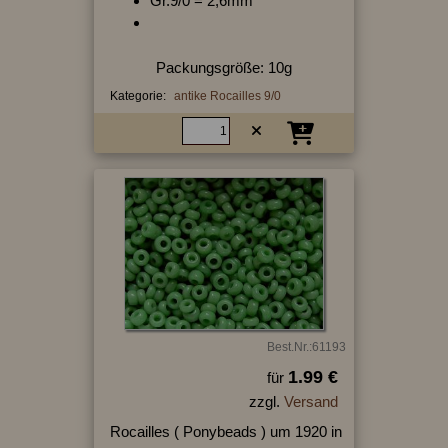
Gr.9/0 = 2,6mm
Packungsgröße: 10g
Kategorie:
antike Rocailles 9/0
Best.Nr.:61193
1.99 €
für
zzgl.
Versand
Rocailles ( Ponybeads ) um 1920 in