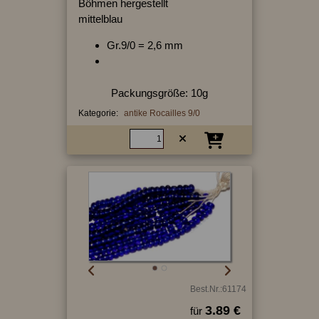
Böhmen hergestellt
mittelblau
Gr.9/0 = 2,6 mm
Packungsgröße: 10g
Kategorie:
antike Rocailles 9/0
Best.Nr.:61174
3.89 €
für