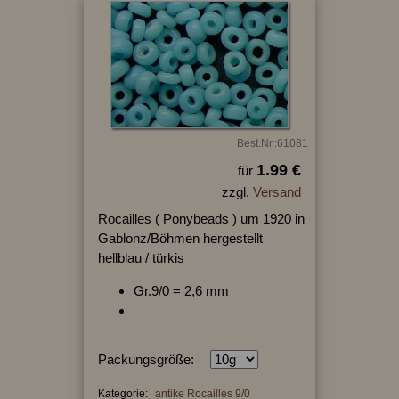
Best.Nr.:61081
1.99 €
für
zzgl.
Versand
Rocailles ( Ponybeads ) um 1920 in
Gablonz/Böhmen hergestellt
hellblau / türkis
Gr.9/0 = 2,6 mm
Packungsgröße:
Kategorie:
antike Rocailles 9/0