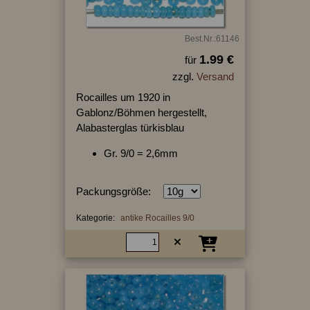
Best.Nr.:61146
1.99 €
für
zzgl.
Versand
Rocailles um 1920 in
Gablonz/Böhmen hergestellt,
Alabasterglas türkisblau
Gr. 9/0 = 2,6mm
Packungsgröße:
Kategorie:
antike Rocailles 9/0