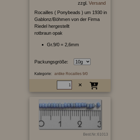
zzgl.
Versand
Rocailles ( Ponybeads ) um 1930 in
Gablonz/Böhmen von der Firma
Riedel hergestellt
rotbraun opak
Gr.9/0 = 2,6mm
Packungsgröße:
Kategorie:
antike Rocailles 9/0
Best.Nr.:61013