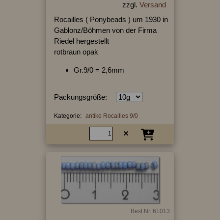
zzgl.
Versand
Rocailles ( Ponybeads ) um 1930 in
Gablonz/Böhmen von der Firma
Riedel hergestellt
rotbraun opak
Gr.9/0 = 2,6mm
Packungsgröße:
Kategorie:
antike Rocailles 9/0
Best.Nr.:61013