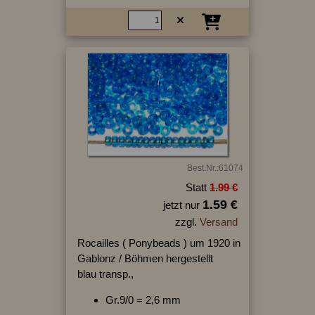
Best.Nr.:61074
Statt
1.99 €
1.59 €
jetzt nur
zzgl.
Versand
Rocailles ( Ponybeads ) um 1920 in
Gablonz / Böhmen hergestellt
blau transp.,
Gr.9/0 = 2,6 mm