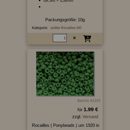
Gr.9/0 = 2,6mm
Packungsgröße: 10g
Kategorie:
antike Rocailles 9/0
Best.Nr.:61193
1.99 €
für
zzgl.
Versand
Rocailles ( Ponybeads ) um 1920 in