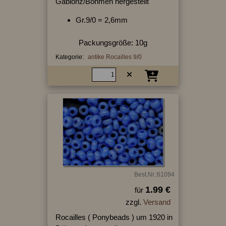
Gablonz/Böhmen hergestellt
Gr.9/0 = 2,6mm
Packungsgröße: 10g
Kategorie:
antike Rocailles 9/0
Best.Nr.:61094
1.99 €
für
zzgl.
Versand
Rocailles ( Ponybeads ) um 1920 in