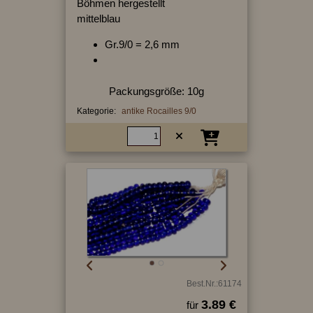
Böhmen hergestellt
mittelblau
Gr.9/0 = 2,6 mm
Packungsgröße: 10g
Kategorie:
antike Rocailles 9/0
Best.Nr.:61174
3.89 €
für