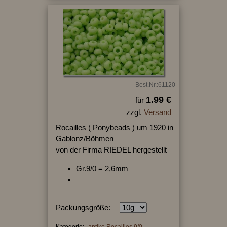
Best.Nr.:61120
1.99 €
für
zzgl.
Versand
Rocailles ( Ponybeads ) um 1920 in
Gablonz/Böhmen
von der Firma RIEDEL hergestellt
Gr.9/0 = 2,6mm
Packungsgröße:
Kategorie:
antike Rocailles 9/0