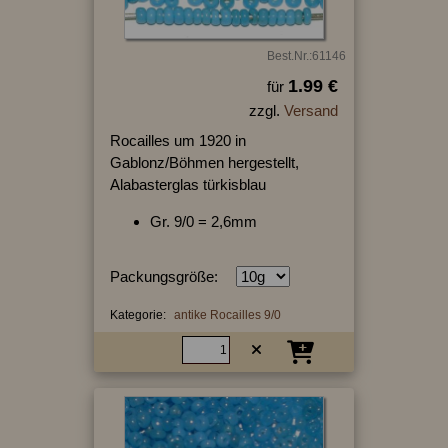
Best.Nr.:61146
1.99 €
für
zzgl.
Versand
Rocailles um 1920 in
Gablonz/Böhmen hergestellt,
Alabasterglas türkisblau
Gr. 9/0 = 2,6mm
Packungsgröße:
Kategorie:
antike Rocailles 9/0