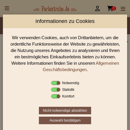


0
Informationen zu Cookies
Material/Glassorte
Sorte/Form
Farbe
Rocailles Größen
Wir verwenden Cookies, auch von Drittanbietern, um die
ordentliche Funktionsweise der Website zu gewährleisten,
Glasperlen, Rocailles, Holzperlen & Steinperlen |
die Nutzung unseres Angebotes zu analysieren und Ihnen
Perlentruhe
ein bestmögliches Einkaufserlebnis bieten zu können.
Weitere Informationen finden Sie in unserern
Allgemeinen
Glasperlen, Rocailles und Preciosa Perlen aus Gablonz.
Entdecke Table-Cut-Perlen, gedrückte Perlen und antike
Geschäftsbedingungen
.
Schmuckperlen für hochwertige DIY-Projekte.
Notwendig
Statistik
Komfort
Sie befinden sich in folgender Kategorie:
antike Glasperlen
|
antike Rocailles
|
antike Rocailles
9/0
Nicht notwendige abwählen
Auswahl bestätigen