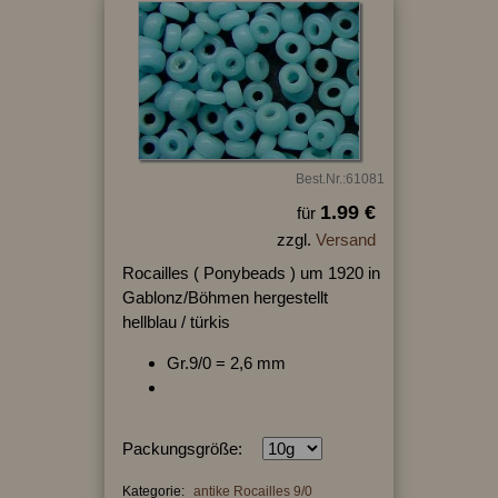
Best.Nr.:61081
1.99 €
für
zzgl.
Versand
Rocailles ( Ponybeads ) um 1920 in
Gablonz/Böhmen hergestellt
hellblau / türkis
Gr.9/0 = 2,6 mm
Packungsgröße:
Kategorie:
antike Rocailles 9/0