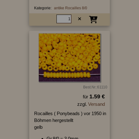
Kategorie:
antike Rocailles 8/0
Best.Nr.:61110
1.59 €
für
zzgl.
Versand
Rocailles ( Ponybeads ) vor 1950 in
Böhmen hergestellt
gelb
Gr.8/0 = 3,0mm