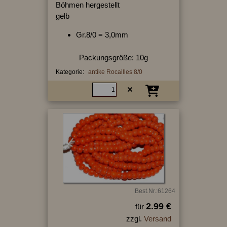
Böhmen hergestellt
gelb
Gr.8/0 = 3,0mm
Packungsgröße: 10g
Kategorie:
antike Rocailles 8/0
Best.Nr.:61264
2.99 €
für
zzgl.
Versand