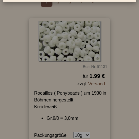
1
2
3
›
»
Best.Nr.:61131
1.99 €
für
zzgl.
Versand
Rocailles ( Ponybeads ) um 1930 in
Böhmen hergestellt
Kreideweiß
Gr.8/0 = 3,0mm
Packungsgröße: