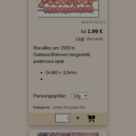
Best.Nr.:61113
1.99 €
für
zzgl.
Versand
Rocailles um 1920 in
Gablonz/Böhmen hergestellt,
puderrosa opak
Gr.8/0 = 3,0mm
Packungsgröße:
Kategorie:
antike Rocailles 8/0