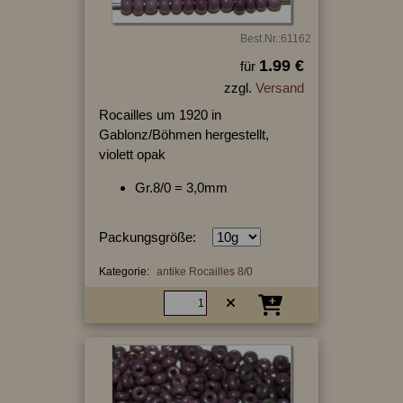
Best.Nr.:61162
1.99 €
für
zzgl.
Versand
Rocailles um 1920 in
Gablonz/Böhmen hergestellt,
violett opak
Gr.8/0 = 3,0mm
Packungsgröße:
Kategorie:
antike Rocailles 8/0