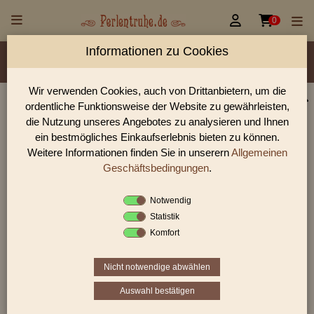


0
Informationen zu Cookies
Material/Glassorte
Sorte/Form
Farbe
Veredelung
Rocailles Größen
Wir verwenden Cookies, auch von Drittanbietern, um die
ordentliche Funktionsweise der Website zu gewährleisten,
Glasperlen, Rocailles, Holzperlen & Steinperlen |
die Nutzung unseres Angebotes zu analysieren und Ihnen
Perlentruhe
ein bestmögliches Einkaufserlebnis bieten zu können.
Weitere Informationen finden Sie in unserern
Allgemeinen
Glasperlen, Rocailles und Preciosa Perlen aus Gablonz.
Entdecke Table-Cut-Perlen, gedrückte Perlen und antike
Geschäftsbedingungen
.
Schmuckperlen für hochwertige DIY-Projekte.
Notwendig
Statistik
Komfort
Sie befinden sich in folgender Kategorie:
antike Glasperlen
|
antike Rocailles
|
antike Rocailles
8/0
Nicht notwendige abwählen
Auswahl bestätigen