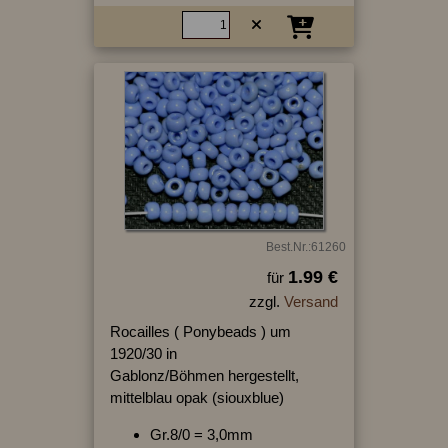
Best.Nr.:61260
1.99 €
für
zzgl.
Versand
Rocailles ( Ponybeads ) um
1920/30 in
Gablonz/Böhmen hergestellt,
mittelblau opak (siouxblue)
Gr.8/0 = 3,0mm