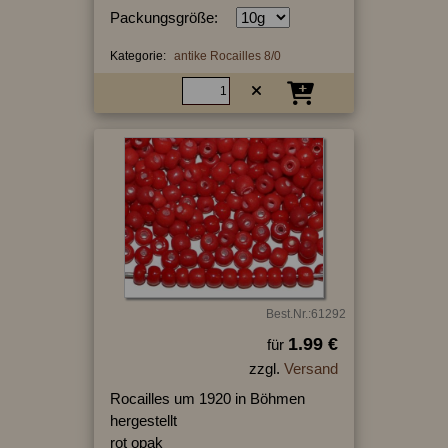
Packungsgröße:
Kategorie:
antike Rocailles 8/0
Best.Nr.:61292
1.99 €
für
zzgl.
Versand
Rocailles um 1920 in Böhmen
hergestellt
rot opak