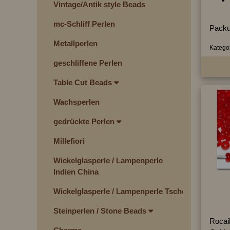
Vintage/Antik style Beads
mc-Schliff Perlen
Packu
Metallperlen
Kategor
geschliffene Perlen
Table Cut Beads
Wachsperlen
gedrückte Perlen
Millefiori
Wickelglasperle / Lampenperle
Indien China
Wickelglasperle / Lampenperle Tschechien
Steinperlen / Stone Beads
Rocai