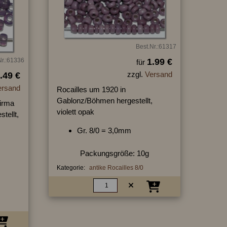
Best.Nr.:61317
Nr.:61336
1.99 €
für
zzgl.
Versand
.49 €
ersand
Rocailles um 1920 in
Gablonz/Böhmen hergestellt,
Firma
violett opak
tellt,
Gr. 8/0 = 3,0mm
Packungsgröße: 10g
Kategorie:
antike Rocailles 8/0