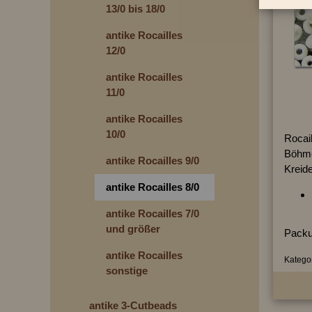
13/0 bis 18/0
antike Rocailles
12/0
antike Rocailles
11/0
antike Rocailles
10/0
Rocai
Böhme
antike Rocailles 9/0
Kreid
antike Rocailles 8/0
antike Rocailles 7/0
und größer
Packu
antike Rocailles
Kategor
sonstige
antike 3-Cutbeads