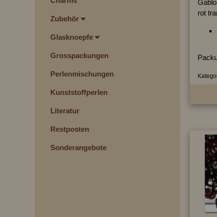
Charms
Gablo
rot tr
Zubehör
Glasknoepfe
Grosspackungen
Packu
Perlenmischungen
Kategor
Kunststoffperlen
Literatur
Restposten
Sonderangebote