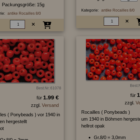
Packungsgröße: 15g
Kategorie:
antike Rocailles 8/0
ie:
antike Rocailles 8/0
Best.
Best.Nr.:61078
1
für
1.99 €
für
zzgl.
V
zzgl.
Versand
Rocailles ( Ponybeads )
les ( Ponybeads ) vor 1940 in
um 1940 in Böhmen hergeste
n hergestellt
hellrot opak
rot
Gr.8/0 = 3,0mm
Gr.8/0 = 3mm