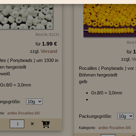
Best.Nr.:61131
Best.
1.99 €
für
zzgl.
Versand
1
für
zzgl.
V
lles ( Ponybeads ) um 1930 in
n hergestellt
Rocailles ( Ponybeads ) vor 
eweiß
Böhmen hergestellt
gelb
Gr.8/0 = 3,0mm
Gr.8/0 = 3,0mm
ngsgröße:
ie:
antike Rocailles 8/0
Packungsgröße:
Kategorie:
antike Rocailles 8/0