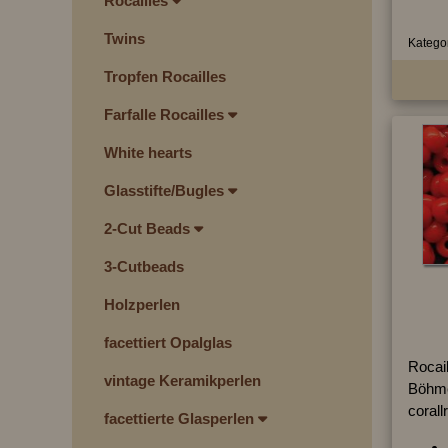
Rocailles
Twins
Kategor
Tropfen Rocailles
Farfalle Rocailles
White hearts
Glasstifte/Bugles
2-Cut Beads
3-Cutbeads
Holzperlen
facettiert Opalglas
Rocail
vintage Keramikperlen
Böhme
corall
facettierte Glasperlen