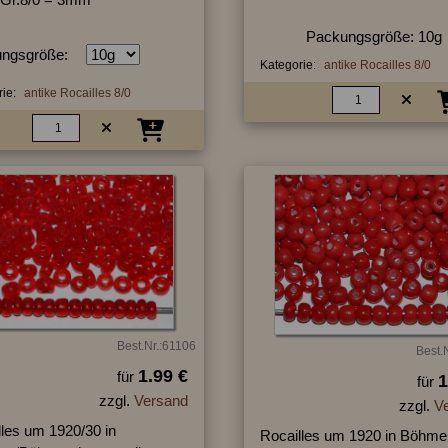
Packungsgröße: 10g
ngsgröße:
Kategorie:
antike Rocailles 8/0
ie:
antike Rocailles 8/0
Best.Nr.:61106
Best.
1.99 €
für
1
für
zzgl.
Versand
zzgl.
V
lles um 1920/30 in
Rocailles um 1920 in Böhme