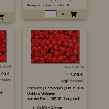
Kategorie:
antike Rocailles 8/0
Nr.:61098
Best.Nr.:61086
.99 €
1.99 €
für
ersand
zzgl.
Versand
Rocailles ( Ponybeads ) um 1920 in
llt
Gablonz/Böhmen
von der Firma RIEDEL hergestellt
Gr.8/0 = 3,0mm