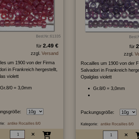
Best.Nr.:61335
Best.
2.49 €
für
2
für
zzgl.
Versand
zzgl.
V
lles um 1900 von der Firma
Rocailles um 1900 von der 
ori in Frankreich hergestellt,
Salvadori in Frankreich herges
as violett
Opalglas violett
Gr.8/0 = 3,0mm
Gr.8/0 = 3,0mm
ngsgröße:
Packungsgröße:
ie:
antike Rocailles 8/0
Kategorie:
antike Rocailles 8/0