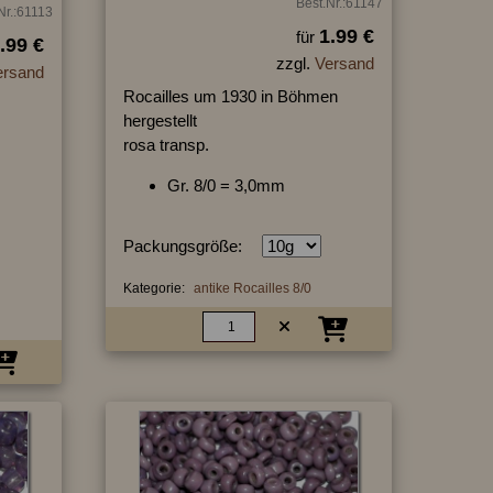
Best.Nr.:61147
Nr.:61113
1.99 €
für
.99 €
zzgl.
Versand
ersand
Rocailles um 1930 in Böhmen
hergestellt
,
rosa transp.
Gr. 8/0 = 3,0mm
Packungsgröße:
Kategorie:
antike Rocailles 8/0