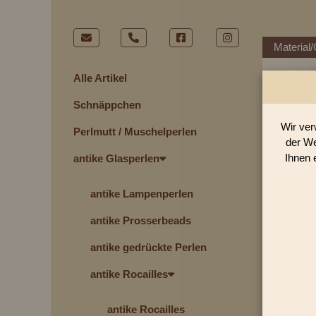
Material/
Alle Artikel
Schnäppchen
G
Wir ver
Perlmutt / Muschelperlen
der We
Ihnen 
antike Glasperlen
antike Lampenperlen
antike Prosserbeads
antike gedrückte Perlen
antike Rocailles
antike Rocailles