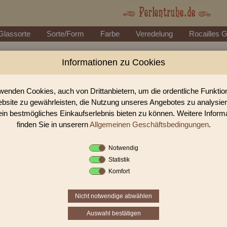
Glassorte
Sorte/Form
Farbe
Veredelung
Rocailles 
Informationen zu Cookies
Glasperlen, Rocailles, Holzperlen & Stei
lasperlen, Rocailles und Preciosa Perlen aus Gablonz. Entdecke Table-Cut-P
hochwertige DIY-Projekte
wenden Cookies, auch von Drittanbietern, um die ordentliche Funkti
bsite zu gewährleisten, die Nutzung unseres Angebotes zu analysie
ein bestmögliches Einkaufserlebnis bieten zu können. Weitere Inform
finden Sie in unserern
Allgemeinen Geschäftsbedingungen
.
Sie befinden sich in folgender K
antike Glasperlen
|
antike Rocailles
|
ant
Notwendig
Statistik
Komfort
1
2
3
›
Nicht notwendige abwählen
Auswahl bestätigen