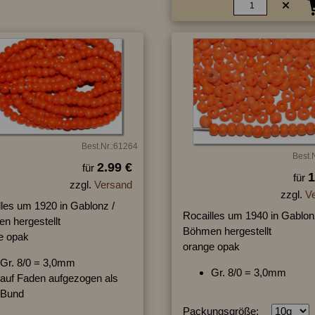
Best.Nr.:61264
Best.
2.99 €
für
1
für
zzgl.
Versand
zzgl.
V
lles um 1920 in Gablonz /
Rocailles um 1940 in Gablon
n hergestellt
Böhmen hergestellt
e opak
orange opak
Gr. 8/0 = 3,0mm
Gr. 8/0 = 3,0mm
auf Faden aufgezogen als
Bund
Packungsgröße: