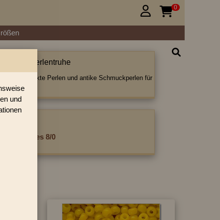
0


Größen
nperlen | Perlentruhe
erlen, gedrückte Perlen und antike Schmuckperlen für
.
onsweise
ren und
ationen
ategorie:
ike Rocailles 8/0
»