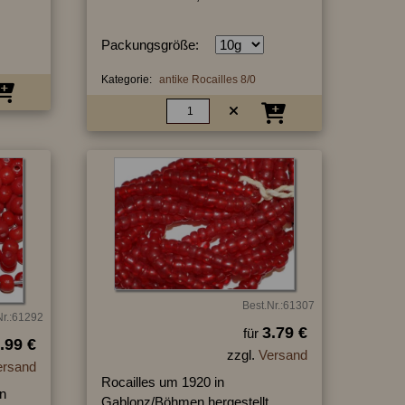
Packungsgröße:
Kategorie:
antike Rocailles 8/0
Best.Nr.:61307
Nr.:61292
3.79 €
für
.99 €
zzgl.
Versand
ersand
Rocailles um 1920 in
n
Gablonz/Böhmen hergestellt,