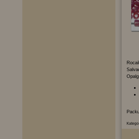
Rocai
Salvad
Opalgl
Packu
Kategor