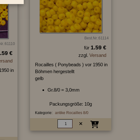
Best.Nr.:61114
Nr.:61110
1.59 €
für
.59 €
zzgl.
Versand
ersand
Rocailles ( Ponybeads ) vor 1950 in
1950 in
Böhmen hergestellt
gelb
Gr.8/0 = 3,0mm
Packungsgröße: 10g
Kategorie:
antike Rocailles 8/0