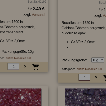
Best.Nr.:61195
Best.
2.49 €
für
1
für
zzgl.
Versand
zzgl.
V
lles um 1900 in
Rocailles um 1920 in
nz/Böhmen hergestellt,
Gablonz/Böhmen hergestellt
rot transparent
puderrosa opak
Gr. 8/0 = 3,0mm
Gr.8/0 = 3,0mm
Packungsgröße: 10g
ie:
antike Rocailles 8/0
Packungsgröße:
Kategorie:
antike Rocailles 8/0