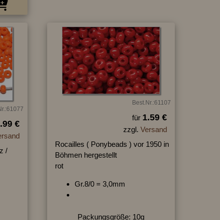
Best.Nr.:61107
Nr.:61077
1.59 €
für
.99 €
zzgl.
Versand
ersand
Rocailles ( Ponybeads ) vor 1950 in
z /
Böhmen hergestellt
rot
Gr.8/0 = 3,0mm
Packungsgröße: 10g