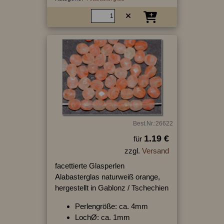
Best.Nr.:26622
1.19 €
für
zzgl.
Versand
facettierte Glasperlen
Alabasterglas naturweiß orange,
hergestellt in Gablonz / Tschechien
Perlengröße: ca. 4mm
LochØ: ca. 1mm