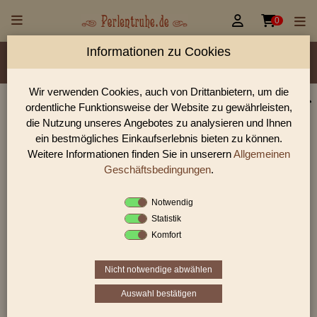


0
Informationen zu Cookies
Material/Glassorte
Sorte/Form
Farbe
Veredelung
Größen
Lochdurchmesser
Wir verwenden Cookies, auch von Drittanbietern, um die
ordentliche Funktionsweise der Website zu gewährleisten,
Glasperlen, Rocailles, Holzperlen & Steinperlen |
die Nutzung unseres Angebotes zu analysieren und Ihnen
Perlentruhe
ein bestmögliches Einkaufserlebnis bieten zu können.
Weitere Informationen finden Sie in unserern
Allgemeinen
Glasperlen, Rocailles und Preciosa Perlen aus Gablonz.
Entdecke Table-Cut-Perlen, gedrückte Perlen und antike
Geschäftsbedingungen
.
Schmuckperlen für hochwertige DIY-Projekte.
Notwendig
Statistik
Komfort
Sie befinden sich in folgender Kategorie:
facettierte Glasperlen
|
Alabasterglas
Nicht notwendige abwählen
Auswahl bestätigen
1
2
›
»