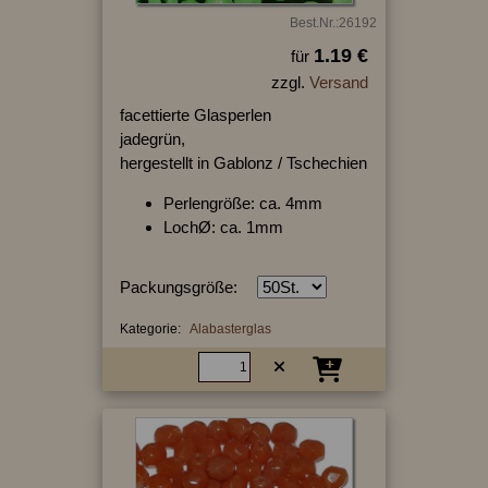
Best.Nr.:26192
1.19 €
für
zzgl.
Versand
facettierte Glasperlen
jadegrün,
hergestellt in Gablonz / Tschechien
Perlengröße: ca. 4mm
LochØ: ca. 1mm
Packungsgröße:
Kategorie:
Alabasterglas