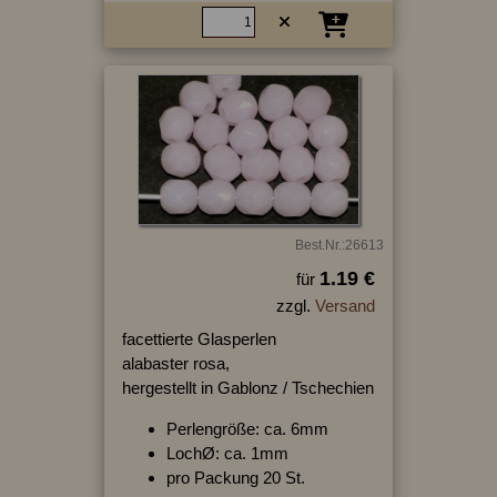
Best.Nr.:26613
1.19 €
für
zzgl.
Versand
facettierte Glasperlen
alabaster rosa,
hergestellt in Gablonz / Tschechien
Perlengröße: ca. 6mm
LochØ: ca. 1mm
pro Packung 20 St.