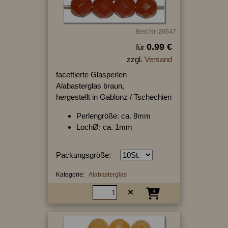
Best.Nr.:26647
0.99 €
für
zzgl.
Versand
facettierte Glasperlen
Alabasterglas braun,
hergestellt in Gablonz / Tschechien
Perlengröße: ca. 8mm
LochØ: ca. 1mm
Packungsgröße:
Kategorie:
Alabasterglas