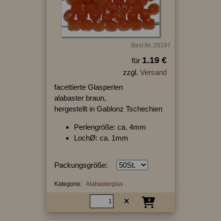
Best.Nr.:26197
1.19 €
für
zzgl.
Versand
facettierte Glasperlen
alabaster braun,
hergestellt in Gablonz Tschechien
Perlengröße: ca. 4mm
LochØ: ca. 1mm
Packungsgröße:
Kategorie:
Alabasterglas