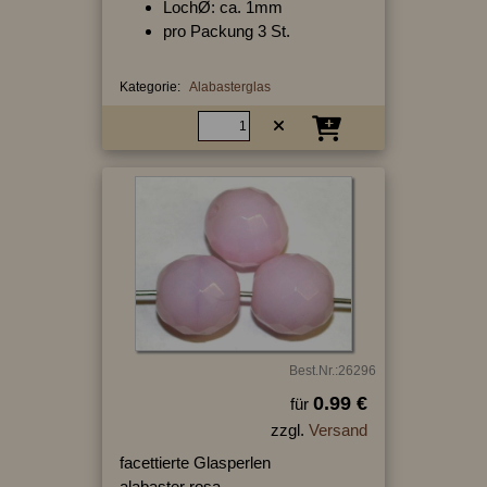
LochØ: ca. 1mm
pro Packung 3 St.
Kategorie:
Alabasterglas
Best.Nr.:26296
0.99 €
für
zzgl.
Versand
facettierte Glasperlen
alabaster rosa,