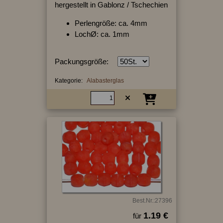
hergestellt in Gablonz / Tschechien
Perlengröße: ca. 4mm
LochØ: ca. 1mm
Packungsgröße:
Kategorie:
Alabasterglas
Best.Nr.:27396
1.19 €
für