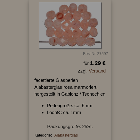
Best.Nr.:27597
1.29 €
für
zzgl.
Versand
facettierte Glasperlen
Alabasterglas rosa marmoriert,
hergestellt in Gablonz / Tschechien
Perlengröße: ca. 6mm
LochØ: ca. 1mm
Packungsgröße: 25St.
Kategorie:
Alabasterglas