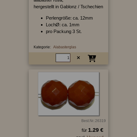
hergestellt in Gablonz / Tschechien
Perlengröße: ca. 12mm
LochØ: ca. 1mm
pro Packung 3 St.
Kategorie:
Alabasterglas
Best.Nr.:26319
1.29 €
für