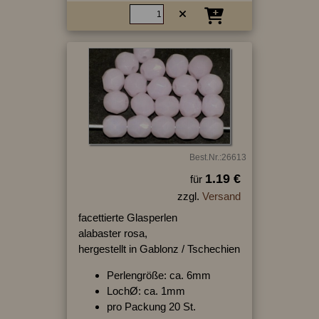
Best.Nr.:26613
1.19 €
für
zzgl.
Versand
facettierte Glasperlen
alabaster rosa,
hergestellt in Gablonz / Tschechien
Perlengröße: ca. 6mm
LochØ: ca. 1mm
pro Packung 20 St.