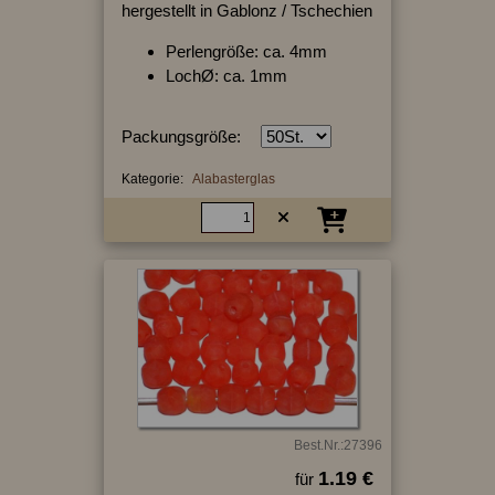
hergestellt in Gablonz / Tschechien
Perlengröße: ca. 4mm
LochØ: ca. 1mm
Packungsgröße:
Kategorie:
Alabasterglas
Best.Nr.:27396
1.19 €
für