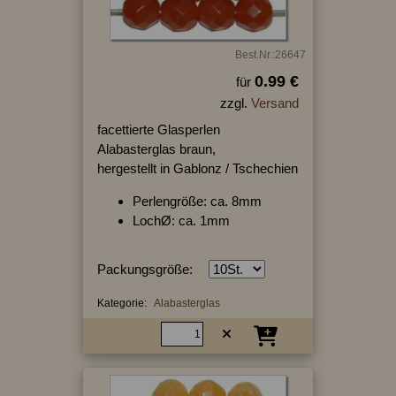
Best.Nr.:26647
0.99 €
für
zzgl.
Versand
facettierte Glasperlen
Alabasterglas braun,
hergestellt in Gablonz / Tschechien
Perlengröße: ca. 8mm
LochØ: ca. 1mm
Packungsgröße:
Kategorie:
Alabasterglas