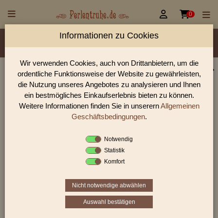


0
Informationen zu Cookies
Material/Glassorte
Sorte/Form
Farbe
Veredelung
Größen
Lochdurchmesser
Wir verwenden Cookies, auch von Drittanbietern, um die
ordentliche Funktionsweise der Website zu gewährleisten,
Glasperlen, Rocailles, Holzperlen & Steinperlen |
die Nutzung unseres Angebotes zu analysieren und Ihnen
Perlentruhe
ein bestmögliches Einkaufserlebnis bieten zu können.
Weitere Informationen finden Sie in unserern
Allgemeinen
Glasperlen, Rocailles und Preciosa Perlen aus Gablonz.
Entdecke Table-Cut-Perlen, gedrückte Perlen und antike
Geschäftsbedingungen
.
Schmuckperlen für hochwertige DIY-Projekte.
Notwendig
Statistik
Komfort
Sie befinden sich in folgender Kategorie:
facettierte Glasperlen
|
Alabasterglas
Nicht notwendige abwählen
Auswahl bestätigen
1
2
›
»