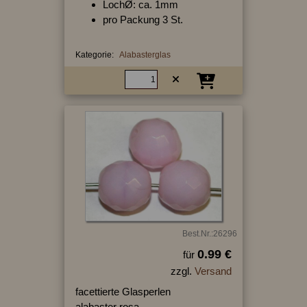
LochØ: ca. 1mm
pro Packung 3 St.
Kategorie:
Alabasterglas
Best.Nr.:26296
0.99 €
für
zzgl.
Versand
facettierte Glasperlen
alabaster rosa,