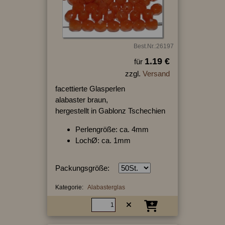
Best.Nr.:26197
1.19 €
für
zzgl.
Versand
facettierte Glasperlen
alabaster braun,
hergestellt in Gablonz Tschechien
Perlengröße: ca. 4mm
LochØ: ca. 1mm
Packungsgröße:
Kategorie:
Alabasterglas