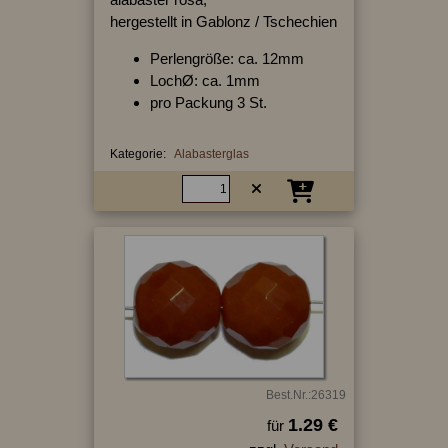
hergestellt in Gablonz / Tschechien
Perlengröße: ca. 12mm
LochØ: ca. 1mm
pro Packung 3 St.
Kategorie:
Alabasterglas
Best.Nr.:26319
1.29 €
für