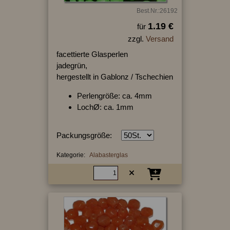
Best.Nr.:26192
1.19 €
für
zzgl.
Versand
facettierte Glasperlen
jadegrün,
hergestellt in Gablonz / Tschechien
Perlengröße: ca. 4mm
LochØ: ca. 1mm
Packungsgröße:
Kategorie:
Alabasterglas