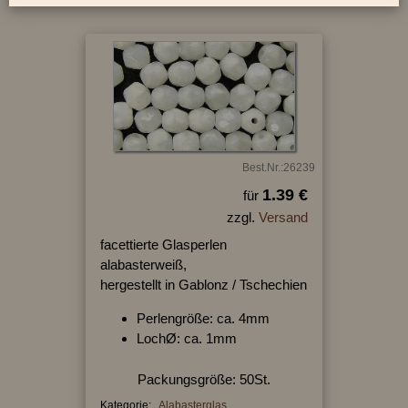
Best.Nr.:26239
1.39 €
für
zzgl.
Versand
facettierte Glasperlen
alabasterweiß,
hergestellt in Gablonz / Tschechien
Perlengröße: ca. 4mm
LochØ: ca. 1mm
Packungsgröße: 50St.
Kategorie:
Alabasterglas