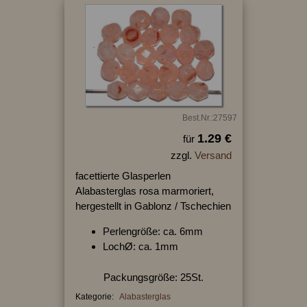
Best.Nr.:27597
1.29 €
für
zzgl.
Versand
facettierte Glasperlen
Alabasterglas rosa marmoriert,
hergestellt in Gablonz / Tschechien
Perlengröße: ca. 6mm
LochØ: ca. 1mm
Packungsgröße: 25St.
Kategorie:
Alabasterglas