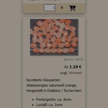
Best.Nr.:26622
1.19 €
für
zzgl.
Versand
facettierte Glasperlen
Alabasterglas naturweiß orange,
hergestellt in Gablonz / Tschechien
Perlengröße: ca. 4mm
LochØ: ca. 1mm