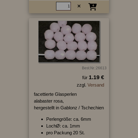
Best.Nr.:26613
1.19 €
für
zzgl.
Versand
facettierte Glasperlen
alabaster rosa,
hergestellt in Gablonz / Tschechien
Perlengröße: ca. 6mm
LochØ: ca. 1mm
pro Packung 20 St.