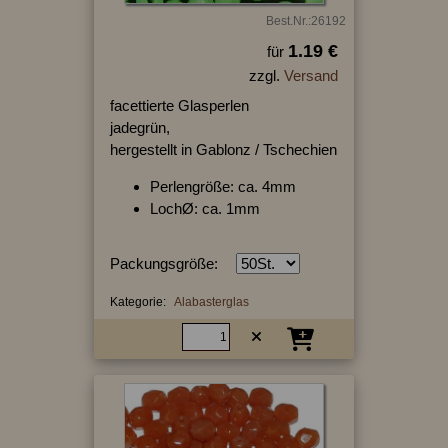
Best.Nr.:26192
1.19 €
für
zzgl.
Versand
facettierte Glasperlen
jadegrün,
hergestellt in Gablonz / Tschechien
Perlengröße: ca. 4mm
LochØ: ca. 1mm
Packungsgröße:
Kategorie:
Alabasterglas