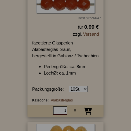
Best.Nr.:26647
0.99 €
für
zzgl.
Versand
facettierte Glasperlen
Alabasterglas braun,
hergestellt in Gablonz / Tschechien
Perlengröße: ca. 8mm
LochØ: ca. 1mm
Packungsgröße:
Kategorie:
Alabasterglas