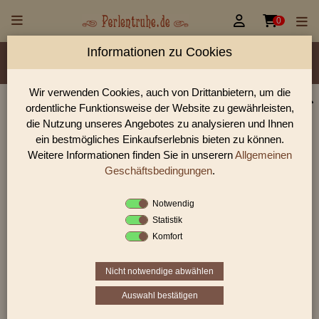


0
Informationen zu Cookies
Material/Glassorte
Sorte/Form
Farbe
Veredelung
Größen
Lochdurchmesser
Wir verwenden Cookies, auch von Drittanbietern, um die
ordentliche Funktionsweise der Website zu gewährleisten,
Glasperlen, Rocailles, Holzperlen & Steinperlen |
die Nutzung unseres Angebotes zu analysieren und Ihnen
Perlentruhe
ein bestmögliches Einkaufserlebnis bieten zu können.
Weitere Informationen finden Sie in unserern
Allgemeinen
Glasperlen, Rocailles und Preciosa Perlen aus Gablonz.
Entdecke Table-Cut-Perlen, gedrückte Perlen und antike
Geschäftsbedingungen
.
Schmuckperlen für hochwertige DIY-Projekte.
Notwendig
Statistik
Komfort
Sie befinden sich in folgender Kategorie:
facettierte Glasperlen
|
Alabasterglas
Nicht notwendige abwählen
Auswahl bestätigen
1
2
›
»