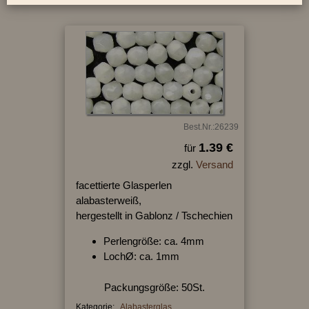
Best.Nr.:26239
1.39 €
für
zzgl.
Versand
facettierte Glasperlen
alabasterweiß,
hergestellt in Gablonz / Tschechien
Perlengröße: ca. 4mm
LochØ: ca. 1mm
Packungsgröße: 50St.
Kategorie:
Alabasterglas