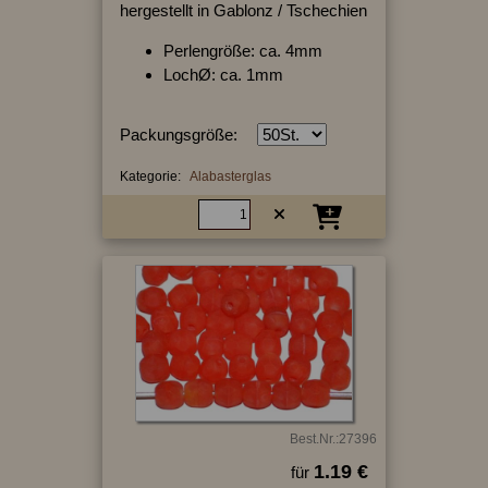
hergestellt in Gablonz / Tschechien
Perlengröße: ca. 4mm
LochØ: ca. 1mm
Packungsgröße:
Kategorie:
Alabasterglas
Best.Nr.:27396
1.19 €
für