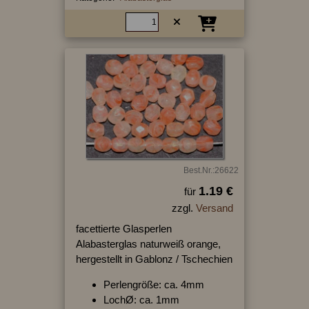
Best.Nr.:26622
1.19 €
für
zzgl.
Versand
facettierte Glasperlen
Alabasterglas naturweiß orange,
hergestellt in Gablonz / Tschechien
Perlengröße: ca. 4mm
LochØ: ca. 1mm