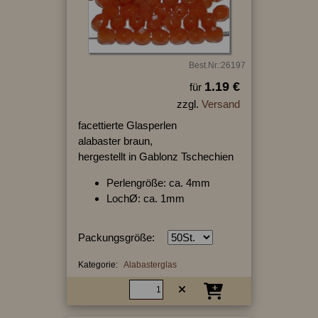
Best.Nr.:26197
1.19 €
für
zzgl.
Versand
facettierte Glasperlen
alabaster braun,
hergestellt in Gablonz Tschechien
Perlengröße: ca. 4mm
LochØ: ca. 1mm
Packungsgröße:
Kategorie:
Alabasterglas