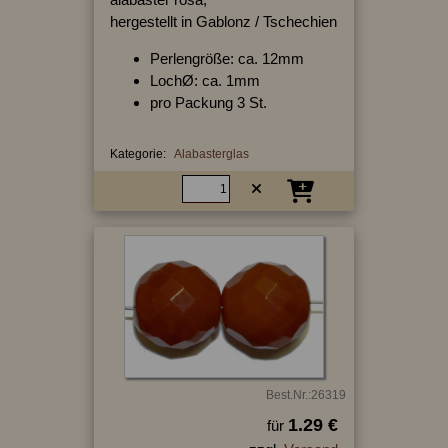
hergestellt in Gablonz / Tschechien
Perlengröße: ca. 12mm
LochØ: ca. 1mm
pro Packung 3 St.
Kategorie:
Alabasterglas
Best.Nr.:26319
1.29 €
für