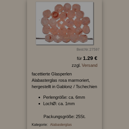
Best.Nr.:27597
1.29 €
für
zzgl.
Versand
facettierte Glasperlen
Alabasterglas rosa marmoriert,
hergestellt in Gablonz / Tschechien
Perlengröße: ca. 6mm
LochØ: ca. 1mm
Packungsgröße: 25St.
Kategorie:
Alabasterglas