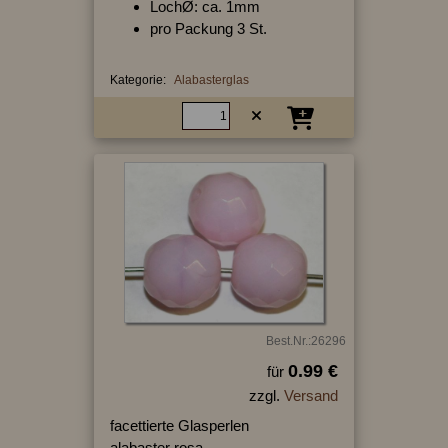
LochØ: ca. 1mm
pro Packung 3 St.
Kategorie:
Alabasterglas
Best.Nr.:26296
0.99 €
für
zzgl.
Versand
facettierte Glasperlen
alabaster rosa,