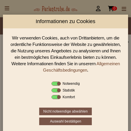


0
Informationen zu Cookies
Material/Glassorte
Sorte/Form
Farbe
Veredelung
Rocailles Größen
Wir verwenden Cookies, auch von Drittanbietern, um die
ordentliche Funktionsweise der Website zu gewährleisten,
Perlen Shop für Glasstifte/Bugles mit lüster Perlen
die Nutzung unseres Angebotes zu analysieren und Ihnen
In unserem Perlen Shop finden sie zahlreich Glasstifte/Bugles
ein bestmögliches Einkaufserlebnis bieten zu können.
mit lüster Perlen und viele weiter Glasperlen.
Weitere Informationen finden Sie in unserern
Allgemeinen
Geschäftsbedingungen
.
Notwendig
Sie befinden sich in folgender Kategorie:
Statistik
Glasstifte/Bugles
|
Glasstifte/Bugles mit lüster
Komfort
Nicht notwendige abwählen
Auswahl bestätigen