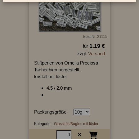
Best.Nr.:21115
1.19 €
für
zzgl.
Versand
Stiftperlen von Ornella Preciosa
Tschechien hergestellt,
kristall mit lüster
4,5 / 2,0 mm
Packungsgröße:
Kategorie:
Glasstifte/Bugles mit lüster