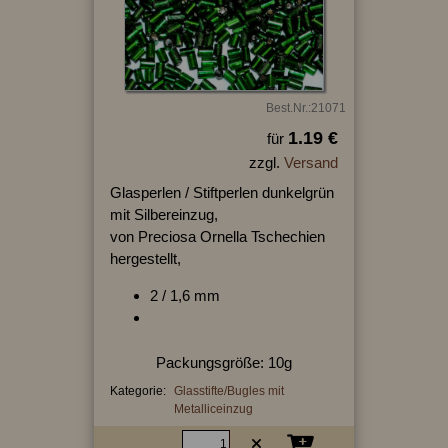
Best.Nr.:21071
1.19 €
für
zzgl.
Versand
Glasperlen / Stiftperlen dunkelgrün
mit Silbereinzug,
von Preciosa Ornella Tschechien
hergestellt,
2 / 1,6 mm
Packungsgröße: 10g
Kategorie:
Glasstifte/Bugles mit
Metalliceinzug