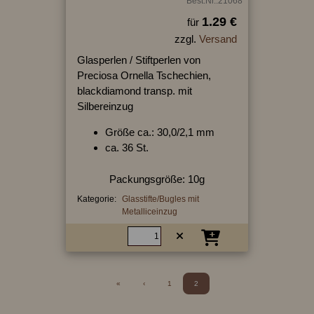
Best.Nr.:21068
1.29 €
für
zzgl.
Versand
Glasperlen / Stiftperlen von
Preciosa Ornella Tschechien,
blackdiamond transp. mit
Silbereinzug
Größe ca.: 30,0/2,1 mm
ca. 36 St.
Packungsgröße: 10g
Kategorie:
Glasstifte/Bugles mit
Metalliceinzug
«
‹
1
2