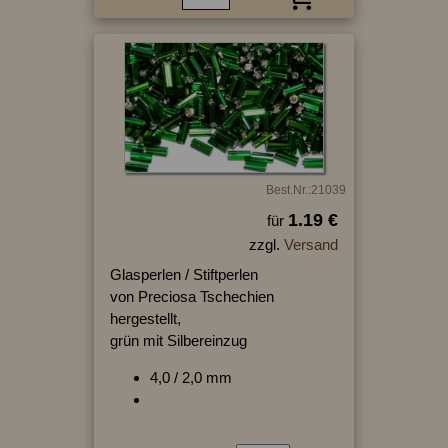
Best.Nr.:21039
1.19 €
für
zzgl.
Versand
Glasperlen / Stiftperlen
von Preciosa Tschechien
hergestellt,
grün mit Silbereinzug
4,0 / 2,0 mm