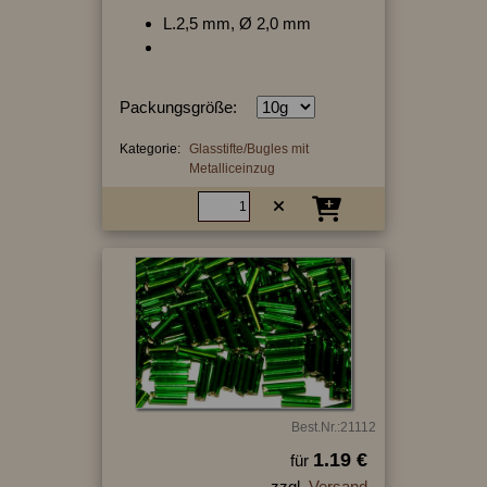
L.2,5 mm, Ø 2,0 mm
Packungsgröße:
Kategorie:
Glasstifte/Bugles mit
Metalliceinzug
Best.Nr.:21112
1.19 €
für
zzgl.
Versand