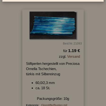
Best.Nr.:21093
1.19 €
für
zzgl.
Versand
Stiftperlen hergestellt von Preciosa
Ornella Tschechien,
türkis mit Silbereinzug
60,0/2,3 mm
ca. 18 St.
Packungsgröße: 10g
Kategorie:
Glasstifte/Bugles mit