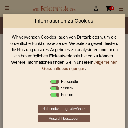


0
Informationen zu Cookies
Material/Glassorte
Sorte/Form
Farbe
Veredelung
Größen
Rocailles Größen
Wir verwenden Cookies, auch von Drittanbietern, um die
ordentliche Funktionsweise der Website zu gewährleisten,
Perlen Shop für Glasstifte/Bugles mit Metalliceinzug
die Nutzung unseres Angebotes zu analysieren und Ihnen
Perlen
ein bestmögliches Einkaufserlebnis bieten zu können.
Weitere Informationen finden Sie in unserern
Allgemeinen
In unserem Perlen Shop finden sie zahlreich Glasstifte/Bugles
mit Metalliceinzug Perlen und viele weiter Glasperlen.
Geschäftsbedingungen
.
Notwendig
Statistik
Sie befinden sich in folgender Kategorie:
Komfort
Glasstifte/Bugles
|
Glasstifte/Bugles mit
Metalliceinzug
Nicht notwendige abwählen
Auswahl bestätigen
«
‹
1
2